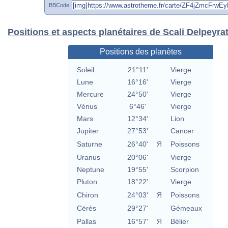
BBCode
Positions et aspects planétaires de Scali Delpeyra
Positions des planètes
Soleil
21°11'
Vierge
Lune
16°16'
Vierge
Mercure
24°50'
Vierge
Vénus
6°46'
Vierge
Mars
12°34'
Lion
Jupiter
27°53'
Cancer
Saturne
26°40'
Я
Poissons
Uranus
20°06'
Vierge
Neptune
19°55'
Scorpion
Pluton
18°22'
Vierge
Chiron
24°03'
Я
Poissons
Cérès
29°27'
Gémeaux
Pallas
16°57'
Я
Bélier