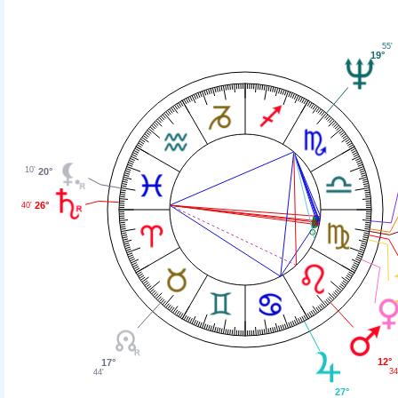
55'
19°
10'
20°
26°
40'
12°
17°
34
44'
27°