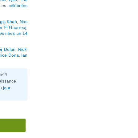
r les
célébrités
gis Khan
,
Nas
m El Guerrouj
,
tés nées un 14
er Dolan
,
Ricki
lice Dona
,
Ian
0h44
aissance
u
jour