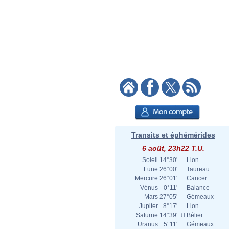
Transits et éphémérides
6 août, 23h22 T.U.
Soleil
14°30'
Lion
Lune
26°00'
Taureau
Mercure
26°01'
Cancer
Vénus
0°11'
Balance
Mars
27°05'
Gémeaux
Jupiter
8°17'
Lion
Saturne
14°39'
Я
Bélier
Uranus
5°11'
Gémeaux