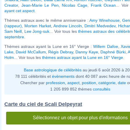
Creator
,
Jean-Marie Le Pen
,
Nicolas Cage
,
Frank Ocean
... Voi
ayant cet aspect
.
Thèmes astraux avec le même anniversaire :
Amy Winehouse
,
Gen
(rappeur)
,
Morten Harket
,
Andrew Lincoln
,
Dmitri Medvedev
,
Hicha
Sam Neill
,
Lee Jong-suk
... Voir tous les
thèmes astraux des célébri
septembre
.
Thèmes astraux ayant la Lune en 16° Vierge :
Willem Dafoe
,
Xavi
Lake
,
David McCallum
,
Régis Debray
,
Danny Kaye
,
Daphné Bürki
,
A
Holm
... Voir tous les
thèmes astraux ayant la Lune en 16° Vierge
.
Base astrologique de célébrités
au jeudi 6 août 2026 à 2
78 111 célébrités et
évènements
dont 40 087 avec heure de n
Chercher par
profession
,
aspect
,
position
,
catégorie
,
date
o
1 205 899 852 thèmes
consultés
Carte du ciel de Scali Delpeyrat
Sélectionnez un objet pour plus d'informations