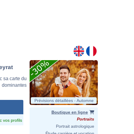
eyrat
c sa carte du
es dominantes
Prévisions détaillées - Automne
Boutique en ligne
Portraits
c vos profils
Portrait astrologique
Étude carrière et vocation