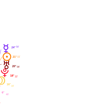
50'
24°
21°
11'
20°
06'
18°
22'
16°
16'
6°
46'
'