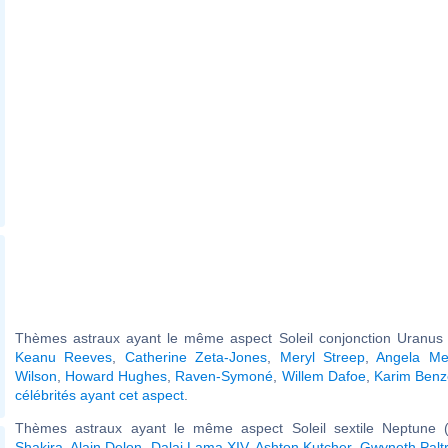
Thèmes astraux ayant le même aspect Soleil conjonction Uranus (
Keanu Reeves
,
Catherine Zeta-Jones
,
Meryl Streep
,
Angela Me
Wilson
,
Howard Hughes
,
Raven-Symoné
,
Willem Dafoe
,
Karim Ben
célébrités ayant cet aspect
.
Thèmes astraux ayant le même aspect Soleil sextile Neptune (
Shakira
,
Alain Delon
,
Dalai Lama XIV
,
Ashton Kutcher
,
Gwyneth Palt