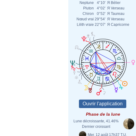
Neptune
4°10'
Я
Bélier
Pluton
4°02'
Я
Verseau
Chiron
0°52'
Я
Taureau
Nœud vrai
29°54'
Я
Verseau
Lilith vraie
22°07'
Я
Capricorne
Phase de la lune
Lune décroissante, 41.46%
Dernier croissant
Mer. 12 août 17h37 T.U.