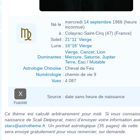
mercredi
14 septembre
1966 (heure
Né le :
inconnue)
à :
Colayrac-Saint-Cirq (47) (France)
Soleil :
21°11' Vierge
Lune :
16°16' Vierge
Vierge
,
Cancer
,
Lion
Dominantes
:
Mercure
,
Saturne
,
Jupiter
Terre
,
Eau
/
Mutable
Astrologie Chinoise
:
Cheval de Feu
Numérologie
:
chemin de vie 9
Vues
:
4 087
X
Source :
date sans heure de naissance
Fiabilité
Ce thème est calculé arbitrairement pour midi. Si vous connaiss
naissance de Scali Delpeyrat, merci d'envoyer votre information av
stars@astrotheme.fr
. Un portrait astrologique (35 pages) de cette 
sera envoyé gratuitement pour vous remercier, sur demande.