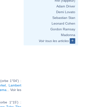
RM (rappeur)
Adam Driver
Demi Lovato
Sebastian Stan
Leonard Cohen
Gordon Ramsay
Madonna
+
Voir tous les articles
orbe 1°04') :
rkel
,
Lambert
zema
... Voir les
orbe 1°15') :
row
,
Tyler, The