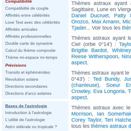
Compatibilité
Thèmes astraux ayant
Compatibilité de couple
Sagittaire, Lune en Vier
Daniel Ducruet
,
Patty
Affinités entre célébrités
Orozco
,
Max Amann
,
Mic
Love Test avec des célébrités
Tjader
... Voir tous les
thè
Affinités amicales
Affinités professionnelles
Thèmes astraux ayant l
Double carte de synastrie
Ciel (orbe 0°14') :
Taylo
Brigitte Bardot
,
Whitne
Calcul du thème composite
Reese Witherspoon
,
Nin
Thème mi-espace mi-temps
aspect
.
Prévisions
Thèmes astraux ayant le
Transits et éphémérides
0°43') :
Ted Bundy
,
Ju
Révolution solaire
(chanteuse)
,
Soeur Em
Directions secondaires
Crowley
,
Eva Longoria
,
T
Directions d'arcs solaires
aspect
.
Bases de l'astrologie
Thèmes astraux avec l
Introduction à l'astrologie
Morrison
,
Ian Somerhal
Corey Taylor
,
Teri Hatche
L'utilité de l'astrologie
tous les
thèmes astraux d
Astro sidérale ou tropicale ?