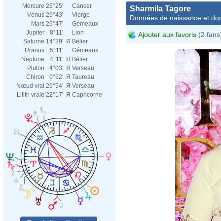
Mercure
25°25'
Cancer
Sharmila Tagore
Vénus
29°43'
Vierge
Données de naissance et dom
Mars
26°47'
Gémeaux
Jupiter
8°11'
Lion
Ajouter aux favoris
(2 fans
Saturne
14°39'
Я
Bélier
Uranus
5°11'
Gémeaux
Neptune
4°11'
Я
Bélier
Pluton
4°03'
Я
Verseau
Chiron
0°52'
Я
Taureau
Nœud vrai
29°54'
Я
Verseau
Lilith vraie
22°17'
Я
Capricorne
Boll