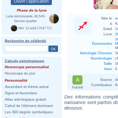
Phase de la lune
Lune décroissante, 46.54%
Née le :
v
Dernier quartier
à :
K
Mer. 12 août 17h37 T.U.
Soleil :
1
Lune :
2
V
Recherche de célébrité
Dominantes
:
M
M
Astrologie Chinoise
:
S
Numérologie
:
c
Calculs astrologiques
Taille :
S
Horoscope personnalisé
Vues
:
5
Horoscope du jour
A
Source :
d
Personnalité
Contributeur :
K
Ascendant et thème astral
Fiabilité
Signe et Ascendant
Des informations complé
Atlas astrologique gratuit
naissance sont parfois di
Calcul de l'élément dominant
dessous.
Les 360 degrés symboliques