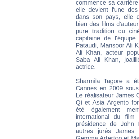
commence sa carrière 
elle devient l'une de
dans son pays, elle 
bien des films d'auteu
pure tradition du ci
capitaine de l'équipe
Pataudi, Mansoor Ali Kha
Ali Khan, acteur popu
Saba Ali Khan, joaill
actrice.
Sharmila Tagore a é
Cannes en 2009 sous l
Le réalisateur James G
Qi et Asia Argento fo
été également mem
international du fi
présidence de John 
autres jurés James 
Gemma Arterton et Ma