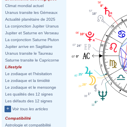
56'
Climat mondial actuel
8°
57'
Uranus transite les Gémeaux
18°
Actualité planétaire de 2025
La conjonction Jupiter Uranus
11
Jupiter et Saturne en Verseau
06'
10°
La conjonction Saturne Pluton
07'
12
24°
Jupiter arrive en Sagittaire
Uranus transite le Taureau
0°
07'
Saturne transite le Capricorne
1
Lifestyle
Le zodiaque et l'hésitation
25°
40'
Le zodiaque et la timidité
2
28°
24'
Le zodiaque et le mensonge
Les qualités des 12 signes
1°
06'
Les défauts des 12 signes
6°
11'
+
Voir tous les articles
Compatibilité
Astrologie et compatibilité