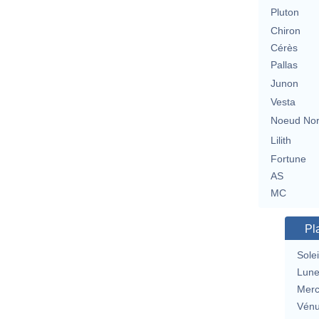
Pluton
Chiron
Cérès
Pallas
Junon
Vesta
Noeud No
Lilith
Fortune
AS
MC
Pl
Solei
Lun
Merc
Vén