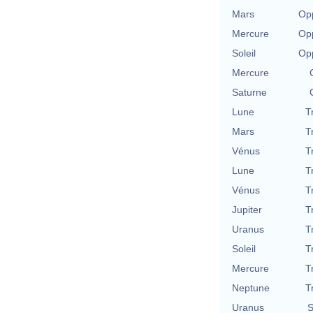
Mars
Opp
Mercure
Opp
Soleil
Opp
Mercure
Saturne
Lune
T
Mars
T
Vénus
T
Lune
T
Vénus
T
Jupiter
T
Uranus
T
Soleil
T
Mercure
T
Neptune
T
Uranus
S