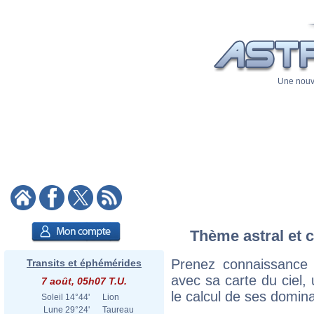
Une nouve
Thème astral et c
Prenez connaissance 
Transits et éphémérides
avec sa carte du ciel, 
7 août, 05h07 T.U.
le calcul de ses domina
Soleil
14°44'
Lion
Lune
29°24'
Taureau