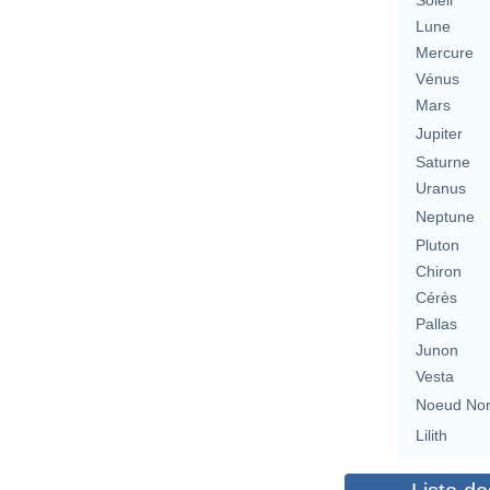
Soleil
Lune
Mercure
Vénus
Mars
Jupiter
Saturne
Uranus
Neptune
Pluton
Chiron
Cérès
Pallas
Junon
Vesta
Noeud No
Lilith