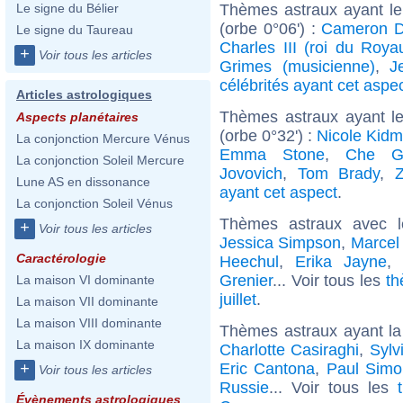
Thèmes astraux ayant le
Le signe du Bélier
(orbe 0°06') :
Cameron D
Le signe du Taureau
Charles III (roi du Roy
+
Voir tous les articles
Grimes (musicienne)
,
J
célébrités ayant cet aspe
Articles astrologiques
Thèmes astraux ayant l
Aspects planétaires
(orbe 0°32') :
Nicole Kid
La conjonction Mercure Vénus
Emma Stone
,
Che G
La conjonction Soleil Mercure
Jovovich
,
Tom Brady
,
Lune AS en dissonance
ayant cet aspect
.
La conjonction Soleil Vénus
Thèmes astraux avec 
+
Voir tous les articles
Jessica Simpson
,
Marcel
Caractérologie
Heechul
,
Erika Jayne
,
Grenier
... Voir tous les
th
La maison VI dominante
juillet
.
La maison VII dominante
La maison VIII dominante
Thèmes astraux ayant l
La maison IX dominante
Charlotte Casiraghi
,
Sylv
Eric Cantona
,
Paul Simo
+
Voir tous les articles
Russie
... Voir tous les
Évènements astrologiques