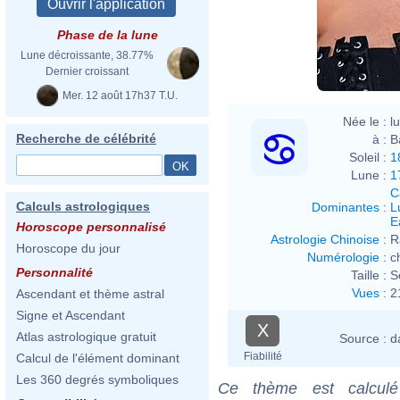
Phase de la lune
Lune décroissante, 38.77%
Dernier croissant
Mer. 12 août 17h37 T.U.
Née le :
l
Recherche de célébrité
à :
B
Soleil :
1
Lune :
1
C
Calculs astrologiques
Dominantes
:
L
E
Horoscope personnalisé
Astrologie Chinoise
:
R
Horoscope du jour
Numérologie
:
c
Personnalité
Taille :
S
Vues
:
2
Ascendant et thème astral
Signe et Ascendant
X
Atlas astrologique gratuit
Source :
d
Fiabilité
Calcul de l'élément dominant
Les 360 degrés symboliques
Ce thème est calculé 