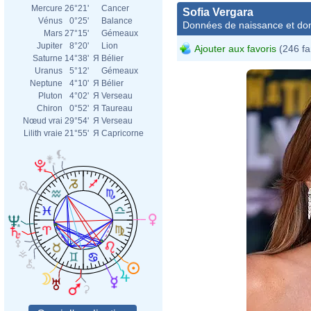
Mercure
26°21'
Cancer
Sofia Vergara
Vénus
0°25'
Balance
Données de naissance et dom
Mars
27°15'
Gémeaux
Jupiter
8°20'
Lion
Ajouter aux favoris
(246 fa
Saturne
14°38'
Я
Bélier
Uranus
5°12'
Gémeaux
Neptune
4°10'
Я
Bélier
Pluton
4°02'
Я
Verseau
Chiron
0°52'
Я
Taureau
Nœud vrai
29°54'
Я
Verseau
Lilith vraie
21°55'
Я
Capricorne