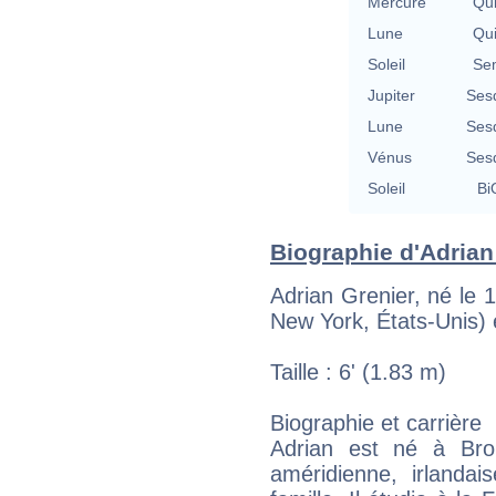
Mercure
Qu
Lune
Qu
Soleil
Se
Jupiter
Ses
Lune
Ses
Vénus
Ses
Soleil
Bi
Biographie d'Adrian 
Adrian Grenier, né le 1
New York, États-Unis) 
Taille : 6' (1.83 m)
Biographie et carrière
Adrian est né à Brokl
améridienne, irlanda