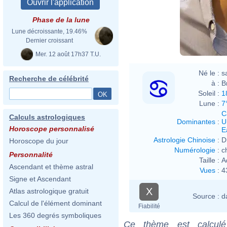
Phase de la lune
Lune décroissante, 19.46%
Dernier croissant
Mer. 12 août 17h37 T.U.
Né le :
s
Recherche de célébrité
à :
B
Soleil :
1
Lune :
7
C
Calculs astrologiques
Dominantes
:
U
Horoscope personnalisé
E
Astrologie Chinoise
:
D
Horoscope du jour
Numérologie
:
c
Personnalité
Taille :
A
Ascendant et thème astral
Vues
:
4
Signe et Ascendant
X
Atlas astrologique gratuit
Source :
d
Calcul de l'élément dominant
Fiabilité
Les 360 degrés symboliques
Ce thème est calculé 