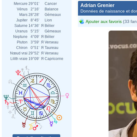
Mercure
29°01'
Cancer
Adrian Grenier
Vénus
2°16'
Balance
Données de naissance et dom
Mars
28°28'
Gémeaux
Jupiter
8°45'
Lion
Ajouter aux favoris
(33 fan
Saturne
14°36'
Я
Bélier
Uranus
5°15'
Gémeaux
Neptune
4°09'
Я
Bélier
Pluton
3°59'
Я
Verseau
Chiron
0°51'
Я
Taureau
Nœud vrai
29°52'
Я
Verseau
Lilith vraie
19°09'
Я
Capricorne