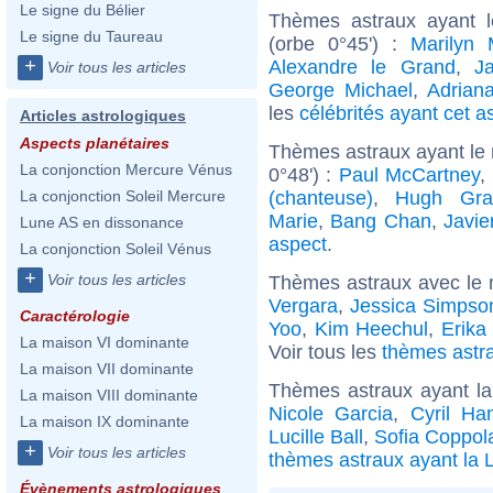
Le signe du Bélier
Thèmes astraux ayant l
Le signe du Taureau
(orbe 0°45') :
Marilyn 
+
Alexandre le Grand
,
J
Voir tous les articles
George Michael
,
Adrian
les
célébrités ayant cet a
Articles astrologiques
Aspects planétaires
Thèmes astraux ayant le
La conjonction Mercure Vénus
0°48') :
Paul McCartney
,
(chanteuse)
,
Hugh Gra
La conjonction Soleil Mercure
Marie
,
Bang Chan
,
Javi
Lune AS en dissonance
aspect
.
La conjonction Soleil Vénus
+
Voir tous les articles
Thèmes astraux avec le 
Vergara
,
Jessica Simpso
Caractérologie
Yoo
,
Kim Heechul
,
Erika
La maison VI dominante
Voir tous les
thèmes astra
La maison VII dominante
Thèmes astraux ayant la
La maison VIII dominante
Nicole Garcia
,
Cyril Ha
La maison IX dominante
Lucille Ball
,
Sofia Coppol
+
Voir tous les articles
thèmes astraux ayant la 
Évènements astrologiques