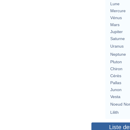
Lune
Mercure
Vénus
Mars
Jupiter
Saturne
Uranus
Neptune
Pluton
Chiron
Cérès
Pallas
Junon
Vesta
Noeud No
Lilith
Liste de