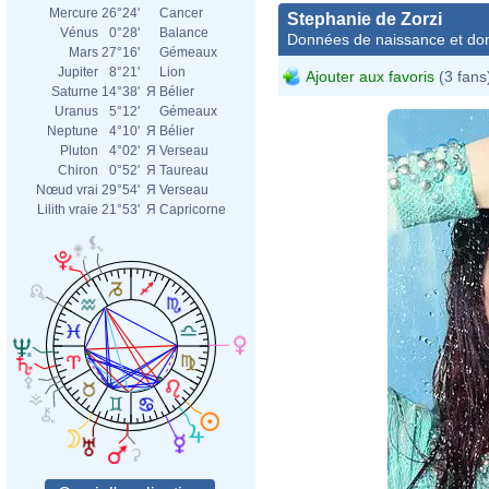
Mercure
26°24'
Cancer
Stephanie de Zorzi
Vénus
0°28'
Balance
Données de naissance et dom
Mars
27°16'
Gémeaux
Jupiter
8°21'
Lion
Ajouter aux favoris
(3 fans
Saturne
14°38'
Я
Bélier
Uranus
5°12'
Gémeaux
Neptune
4°10'
Я
Bélier
Pluton
4°02'
Я
Verseau
Chiron
0°52'
Я
Taureau
Nœud vrai
29°54'
Я
Verseau
Lilith vraie
21°53'
Я
Capricorne