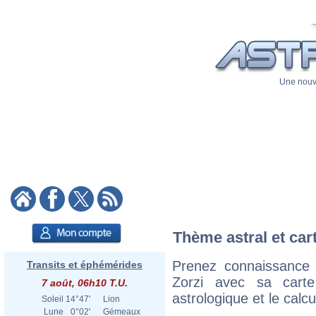
Une nouve
Thème astral et car
Prenez connaissance
Transits et éphémérides
Zorzi avec sa carte
7 août, 06h10 T.U.
astrologique et le calc
Soleil
14°47'
Lion
Lune
0°02'
Gémeaux