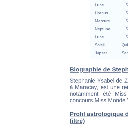
Lune
S
Uranus
S
Mercure
S
Neptune
S
Lune
S
Soleil
Qu
Jupiter
Se
Biographie de Stepha
Stephanie Ysabel de Zo
à Maracay, est une re
notamment été Miss 
concours Miss Monde 
Profil astrologique 
filtré)