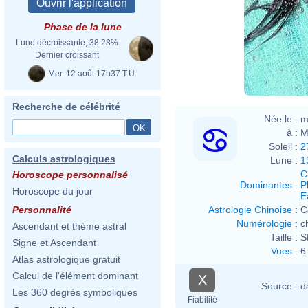
Phase de la lune
Lune décroissante, 38.28%
Dernier croissant
Mer. 12 août 17h37 T.U.
Recherche de célébrité
Née le :
m
à :
M
Soleil :
2
Calculs astrologiques
Lune :
1
C
Horoscope personnalisé
Dominantes
:
P
Horoscope du jour
E
Astrologie Chinoise
:
C
Personnalité
Numérologie
:
c
Ascendant et thème astral
Taille :
S
Signe et Ascendant
Vues
:
6
Atlas astrologique gratuit
Calcul de l'élément dominant
X
Source :
d
Les 360 degrés symboliques
Fiabilité