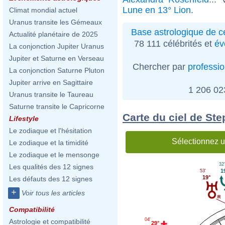
Lune en 13° Lion
.
Climat mondial actuel
Uranus transite les Gémeaux
Base astrologique de cé
Actualité planétaire de 2025
78 111 célébrités et
év
La conjonction Jupiter Uranus
Jupiter et Saturne en Verseau
Chercher par
professi
La conjonction Saturne Pluton
Jupiter arrive en Sagittaire
1 206 0
Uranus transite le Taureau
Saturne transite le Capricorne
Carte du ciel de Ste
Lifestyle
Le zodiaque et l'hésitation
Sélectionnez u
Le zodiaque et la timidité
Le zodiaque et le mensonge
32
Les qualités des 12 signes
1
53'
19°
Les défauts des 12 signes
+
Voir tous les articles
Compatibilité
04'
Astrologie et compatibilité
29°