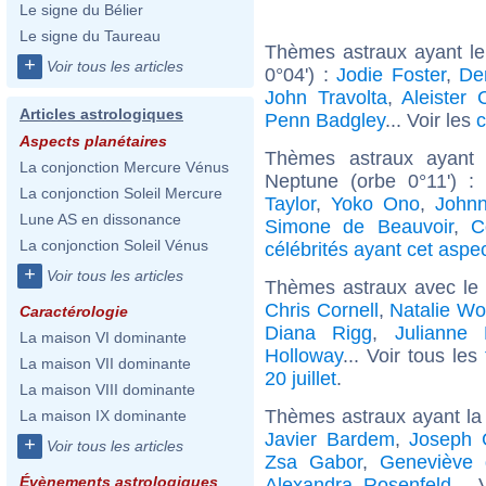
Le signe du Bélier
Le signe du Taureau
Thèmes astraux ayant l
+
Voir tous les articles
0°04') :
Jodie Foster
,
De
John Travolta
,
Aleister 
Articles astrologiques
Penn Badgley
... Voir les
c
Aspects planétaires
Thèmes astraux ayant 
La conjonction Mercure Vénus
Neptune (orbe 0°11') :
La conjonction Soleil Mercure
Taylor
,
Yoko Ono
,
John
Lune AS en dissonance
Simone de Beauvoir
,
C
La conjonction Soleil Vénus
célébrités ayant cet aspe
+
Voir tous les articles
Thèmes astraux avec le
Chris Cornell
,
Natalie W
Caractérologie
Diana Rigg
,
Julianne
La maison VI dominante
Holloway
... Voir tous les
La maison VII dominante
20 juillet
.
La maison VIII dominante
Thèmes astraux ayant la
La maison IX dominante
Javier Bardem
,
Joseph G
+
Voir tous les articles
Zsa Gabor
,
Geneviève 
Évènements astrologiques
Alexandra Rosenfeld
...