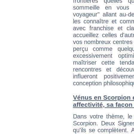
frontières quelles q
sommeille en vous 
voyageur" allant au-d
les connaître et com
avec franchise et cl
accueillez celles d'a
vos nombreux centres d
perçu comme quelqu'
excessivement opti
maîtriser cette tend
rencontres et décou
influeront positive
conception philosophiqu
Vénus en Scorpion et
affectivité, sa faço
Dans votre thème, le 
Scorpion. Deux Signes
qu'ils se complètent. 