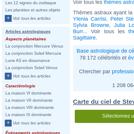
Voir tous les
thèmes astr
Les 12 signes du zodiaque
Les planètes et autres objets
Thèmes astraux ayant la 
+
Ylenia Carrisi
,
Peter Ste
Voir tous les articles
Sylvia Browne
,
Julia L
Burr
... Voir tous les
t
Articles astrologiques
Sagittaire
.
Aspects planétaires
La conjonction Mercure Vénus
Base astrologique de cé
La conjonction Soleil Mercure
78 172 célébrités et
év
Lune AS en dissonance
La conjonction Soleil Vénus
Chercher par
professi
+
Voir tous les articles
1 208 0
Caractérologie
La maison VI dominante
La maison VII dominante
Carte du ciel de St
La maison VIII dominante
La maison IX dominante
Sélectionnez u
+
Voir tous les articles
Évènements astrologiques