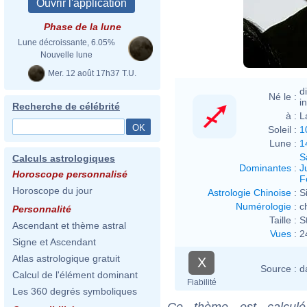
Phase de la lune
Lune décroissante, 6.05%
Nouvelle lune
Mer. 12 août 17h37 T.U.
d
Né le :
i
Recherche de célébrité
à :
L
Soleil :
1
Lune :
1
S
Calculs astrologiques
Dominantes
:
J
Horoscope personnalisé
F
Horoscope du jour
Astrologie Chinoise
:
S
Numérologie
:
c
Personnalité
Taille :
S
Ascendant et thème astral
Vues
:
2
Signe et Ascendant
Atlas astrologique gratuit
X
Source :
d
Calcul de l'élément dominant
Fiabilité
Les 360 degrés symboliques
Ce thème est calculé 