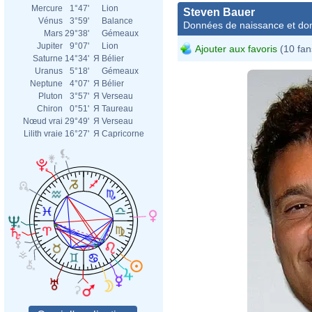
Mercure
1°47'
Lion
Steven Bauer
Vénus
3°59'
Balance
Données de naissance et dom
Mars
29°38'
Gémeaux
Jupiter
9°07'
Lion
Ajouter aux favoris
(10 fan
Saturne
14°34'
Я
Bélier
Uranus
5°18'
Gémeaux
Neptune
4°07'
Я
Bélier
Pluton
3°57'
Я
Verseau
Chiron
0°51'
Я
Taureau
Nœud vrai
29°49'
Я
Verseau
Lilith vraie
16°27'
Я
Capricorne