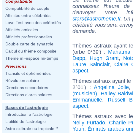
Compatibilité
connaissez l'heure de
Compatibilité de couple
d'envoyer votre i
Affinités entre célébrités
stars@astrotheme.fr
. Un 
Love Test avec des célébrités
célébrité vous sera envoy
Affinités amicales
demande.
Affinités professionnelles
Double carte de synastrie
Thèmes astraux ayant le
Calcul du thème composite
(orbe 0°39') :
Mahatma 
Depp
,
Hugh Grant
,
Not
Thème mi-espace mi-temps
Laure Sainclair
,
Claire 
Prévisions
aspect
.
Transits et éphémérides
Thèmes astraux ayant le
Révolution solaire
2°01') :
Angelina Jolie
Directions secondaires
(musicien)
,
Hailey Baldw
Directions d'arcs solaires
Emmanuelle
,
Russell B
aspect
.
Bases de l'astrologie
Introduction à l'astrologie
Thèmes astraux avec l
L'utilité de l'astrologie
Nelly Furtado
,
Charlie P
Youn
,
Émirats arabes un
Astro sidérale ou tropicale ?