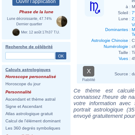
i
à :
M
Phase de la lune
Soleil :
7
Lune :
2
Lune décroissante, 47.74%
Dernier quartier
V
Dominantes
:
M
Mer. 12 août 17h37 T.U.
T
Astrologie Chinoise
:
C
Numérologie
:
c
Recherche de célébrité
Taille :
T
Vues
:
4
Calculs astrologiques
X
Source :
d
Horoscope personnalisé
Fiabilité
Horoscope du jour
Ce thème est calculé 
Personnalité
connaissez l'heure de na
Ascendant et thème astral
votre information ave
Signe et Ascendant
portrait astrologique (
Atlas astrologique gratuit
envoyé gratuitement pour
Calcul de l'élément dominant
Les 360 degrés symboliques