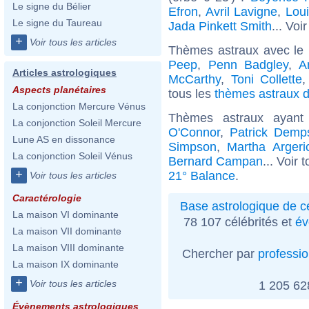
Le signe du Bélier
Efron
,
Avril Lavigne
,
Lou
Le signe du Taureau
Jada Pinkett Smith
... Voi
+
Voir tous les articles
Thèmes astraux avec le
Peep
,
Penn Badgley
,
A
Articles astrologiques
McCarthy
,
Toni Collette
Aspects planétaires
tous les
thèmes astraux d
La conjonction Mercure Vénus
Thèmes astraux ayan
La conjonction Soleil Mercure
O'Connor
,
Patrick Demp
Lune AS en dissonance
Simpson
,
Martha Argeri
La conjonction Soleil Vénus
Bernard Campan
... Voir 
+
21° Balance
.
Voir tous les articles
Caractérologie
Base astrologique de cé
La maison VI dominante
78 107 célébrités et
év
La maison VII dominante
La maison VIII dominante
Chercher par
professi
La maison IX dominante
+
Voir tous les articles
1 205 6
Évènements astrologiques