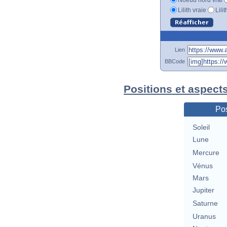
Lilith vraie
Lili
Lien
BBCode
Positions et aspect
Pos
Soleil
Lune
Mercure
Vénus
Mars
Jupiter
Saturne
Uranus