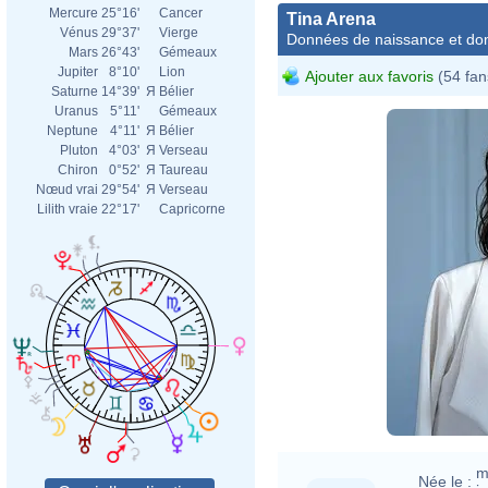
Mercure
25°16'
Cancer
Tina Arena
Vénus
29°37'
Vierge
Données de naissance et dom
Mars
26°43'
Gémeaux
Jupiter
8°10'
Lion
Ajouter aux favoris
(54 fan
Saturne
14°39'
Я
Bélier
Uranus
5°11'
Gémeaux
Neptune
4°11'
Я
Bélier
Pluton
4°03'
Я
Verseau
Chiron
0°52'
Я
Taureau
Nœud vrai
29°54'
Я
Verseau
Lilith vraie
22°17'
Capricorne
m
Née le :