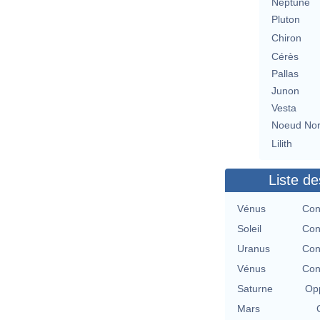
Neptune
Pluton
Chiron
Cérès
Pallas
Junon
Vesta
Noeud No
Lilith
Liste de
Vénus
Con
Soleil
Con
Uranus
Con
Vénus
Con
Saturne
Opp
Mars