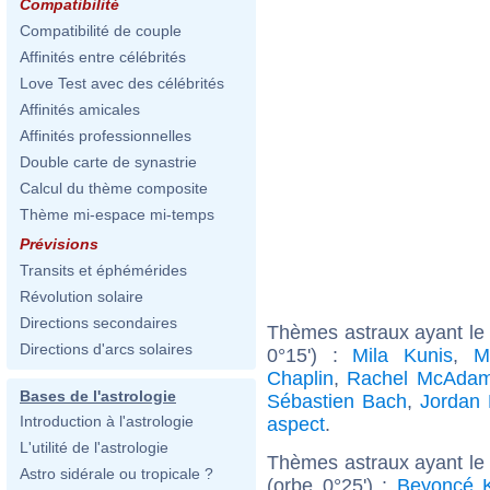
Compatibilité
Compatibilité de couple
Affinités entre célébrités
Love Test avec des célébrités
Affinités amicales
Affinités professionnelles
Double carte de synastrie
Calcul du thème composite
Thème mi-espace mi-temps
Prévisions
Transits et éphémérides
Révolution solaire
Directions secondaires
Thèmes astraux ayant le
Directions d'arcs solaires
0°15') :
Mila Kunis
,
M
Chaplin
,
Rachel McAda
Bases de l'astrologie
Sébastien Bach
,
Jordan 
Introduction à l'astrologie
aspect
.
L'utilité de l'astrologie
Thèmes astraux ayant le
Astro sidérale ou tropicale ?
(orbe 0°25') :
Beyoncé 