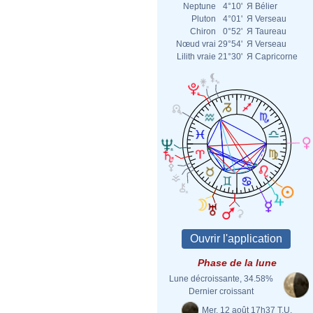
Neptune
4°10'
Я
Bélier
Pluton
4°01'
Я
Verseau
Chiron
0°52'
Я
Taureau
Nœud vrai
29°54'
Я
Verseau
Lilith vraie
21°30'
Я
Capricorne
Phase de la lune
Lune décroissante, 34.58%
Dernier croissant
Mer. 12 août 17h37 T.U.