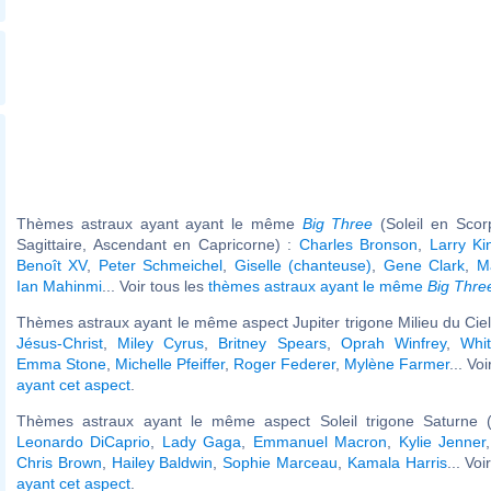
Thèmes astraux ayant ayant le même
Big Three
(Soleil en Scor
Sagittaire, Ascendant en Capricorne) :
Charles Bronson
,
Larry Ki
Benoît XV
,
Peter Schmeichel
,
Giselle (chanteuse)
,
Gene Clark
,
M
Ian Mahinmi
... Voir tous les
thèmes astraux ayant le même
Big Thre
Thèmes astraux ayant le même aspect Jupiter trigone Milieu du Ciel 
Jésus-Christ
,
Miley Cyrus
,
Britney Spears
,
Oprah Winfrey
,
Whi
Emma Stone
,
Michelle Pfeiffer
,
Roger Federer
,
Mylène Farmer
... Vo
ayant cet aspect
.
Thèmes astraux ayant le même aspect Soleil trigone Saturne (
Leonardo DiCaprio
,
Lady Gaga
,
Emmanuel Macron
,
Kylie Jenner
Chris Brown
,
Hailey Baldwin
,
Sophie Marceau
,
Kamala Harris
... Voi
ayant cet aspect
.