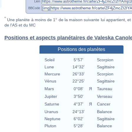
Lien
BBCode
*
Une planète à moins de 1° de la maison suivante lui appartient, et 
de l'AS et du MC
Positions et aspects planétaires de Valeska Canole
Positions des planètes
Soleil
5°57'
Scorpion
Lune
14°32'
Sagittaire
Mercure
26°33'
Scorpion
Vénus
22°25'
Sagittaire
Mars
0°08'
Я
Taureau
Jupiter
3°50'
Verseau
Saturne
4°37'
Я
Cancer
Uranus
24°13'
Balance
Neptune
6°02'
Sagittaire
Pluton
5°28'
Balance