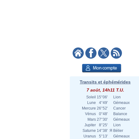
Transits et éphémérides
7 août, 14h11 T.U.
Soleil
15°06'
Lion
Lune
4°49'
Gémeaux
Mercure
26°52'
Cancer
Vénus
0°48'
Balance
Mars
27°30'
Gémeaux
Jupiter
8°25'
Lion
Saturne
14°38'
Я
Bélier
Uranus
5°13'
Gémeaux