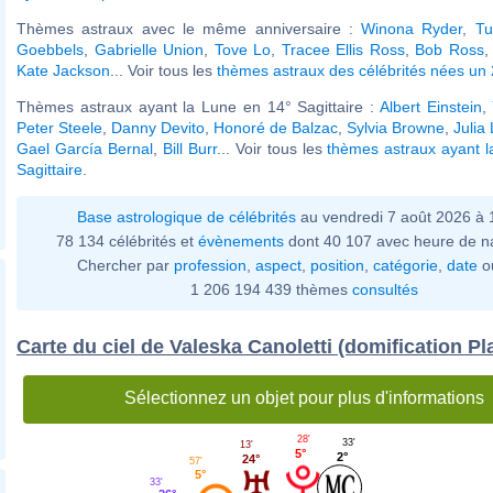
Thèmes astraux avec le même anniversaire :
Winona Ryder
,
Tu
Goebbels
,
Gabrielle Union
,
Tove Lo
,
Tracee Ellis Ross
,
Bob Ross
Kate Jackson
... Voir tous les
thèmes astraux des célébrités nées un 
Thèmes astraux ayant la Lune en 14° Sagittaire :
Albert Einstein
,
Peter Steele
,
Danny Devito
,
Honoré de Balzac
,
Sylvia Browne
,
Julia
Gael García Bernal
,
Bill Burr
... Voir tous les
thèmes astraux ayant 
Sagittaire
.
Base astrologique de célébrités
au vendredi 7 août 2026 à 
78 134 célébrités et
évènements
dont 40 107 avec heure de n
Chercher par
profession
,
aspect
,
position
,
catégorie
,
date
o
1 206 194 439 thèmes
consultés
Carte du ciel de Valeska Canoletti (domification Pl
Sélectionnez un objet pour plus d'informations
28'
33'
13'
5°
2°
24°
57'
5°
33'