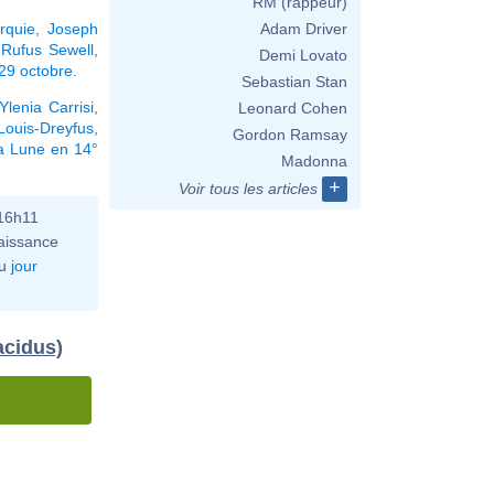
RM (rappeur)
rquie
,
Joseph
Adam Driver
,
Rufus Sewell
,
Demi Lovato
29 octobre
.
Sebastian Stan
Ylenia Carrisi
,
Leonard Cohen
 Louis-Dreyfus
,
Gordon Ramsay
la Lune en 14°
Madonna
+
Voir tous les articles
16h11
aissance
u
jour
acidus)