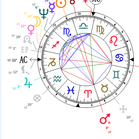
26°
02'
6°
32'
10
14°
9
25'
11
22°
8
46'
29°
12
09'
2°
7
11°
55'
1
12°
6
59'
3°
2
50'
5
3
20°
4
29'
18°
47'
0°
08'