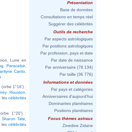
Présentation
Base de données
Consultations en temps réel
Suggérer des célébrités
Outils de recherche
Par aspects astrologiques
Par positions astrologiques
Par profession, pays et date
pion, Lune en
Par date de naissance
ng
,
Paracelse
,
Par anniversaire
(78 134)
arilyne Canto
,
Par taille
(36 776)
e
.
Informations et données
(orbe 1°16') :
Par pays et catégories
tney Houston
,
Anniversaires d'aujourd'hui
ir les
célébrités
Dominantes planétaires
Positions planétaires
orbe 1°20') :
Focus thèmes astraux
,
Sharon Tate
,
r les
célébrités
Zinedine Zidane