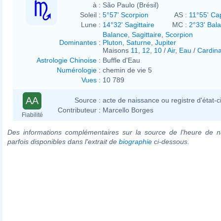
à :
São Paulo (Brésil)
Soleil :
5°57' Scorpion
AS :
11°55' Ca
Lune :
14°32' Sagittaire
MC :
2°33' Bal
Balance
,
Sagittaire
,
Scorpion
Dominantes
:
Pluton
,
Saturne
,
Jupiter
Maisons
11
,
12
,
10
/
Air
,
Eau
/
Cardina
Astrologie Chinoise
:
Buffle d'Eau
Numérologie
:
chemin de vie 5
Vues
:
10 789
AA
Source :
acte de naissance ou registre d'état-ci
Contributeur :
Marcello Borges
Fiabilité
Des informations complémentaires sur la source de l'heure de n
parfois disponibles dans l'extrait de
biographie
ci-dessous.