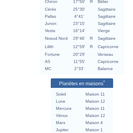
Chiron
17°50'
Я
Bélier
Cérès
25°30'
Sagittaire
Pallas
4°41'
Sagittaire
Junon
23°15'
Sagittaire
Vesta
16°14'
Vierge
Noeud Nord
29°46'
Я
Sagittaire
Lilith
12°59'
Я
Capricorne
Fortune
20°29'
Verseau
AS
11°55'
Capricorne
MC
2°33'
Balance
*
Planètes en maisons
Soleil
Maison 11
Lune
Maison 12
Mercure
Maison 11
Vénus
Maison 12
Mars
Maison 4
Jupiter
Maison 1