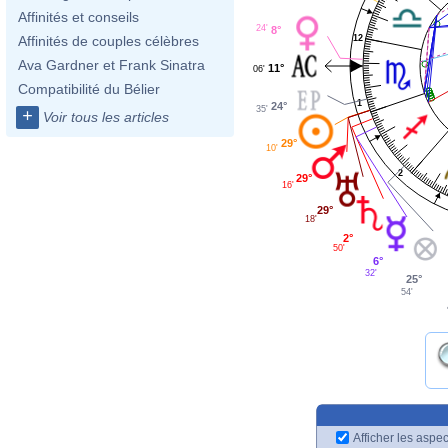
Affinités et conseils
24'
8°
12
Affinités de couples célèbres
Ava Gardner et Frank Sinatra
11°
06'
Compatibilité du Bélier
1
24°
35'
+
Voir tous les articles
29°
10'
2
29°
16'
29°
18'
2°
50'
6°
32'
25°
54'
Afficher les aspec