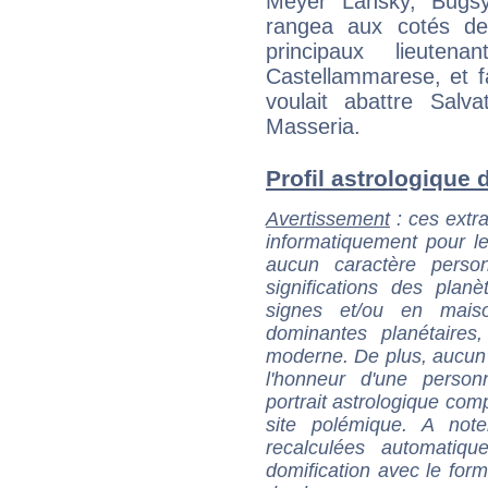
Meyer Lansky, Bugsy
rangea aux cotés de 
principaux lieute
Castellammarese, et fa
voulait abattre Salv
Masseria.
Profil astrologique d
Avertissement
: ces extra
informatiquement pour le
aucun caractère perso
significations des pla
signes et/ou en maiso
dominantes planétaires,
moderne. De plus, aucun a
l'honneur d'une personn
portrait astrologique com
site polémique. A note
recalculées automatiq
domification avec le form