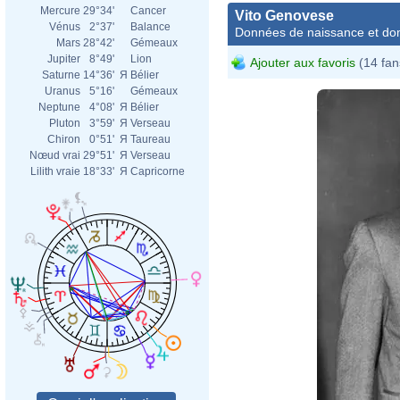
Mercure
29°34'
Cancer
Vito Genovese
Vénus
2°37'
Balance
Données de naissance et dom
Mars
28°42'
Gémeaux
Jupiter
8°49'
Lion
Ajouter aux favoris
(14 fan
Saturne
14°36'
Я
Bélier
Uranus
5°16'
Gémeaux
Neptune
4°08'
Я
Bélier
Pluton
3°59'
Я
Verseau
Chiron
0°51'
Я
Taureau
Nœud vrai
29°51'
Я
Verseau
Lilith vraie
18°33'
Я
Capricorne