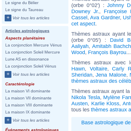
Le signe du Bélier
(orbe 0°02') :
Johnny D
Le signe du Taureau
Downey Jr.
,
Françoise 
Cassel
,
Ava Gardner
,
Ush
+
Voir tous les articles
cet aspect
.
Articles astrologiques
Thèmes astraux ayant le
Aspects planétaires
(orbe 0°05') :
David B
La conjonction Mercure Vénus
Aaliyah
,
Amitabh Bachc
Wood
,
François Bayrou
..
La conjonction Soleil Mercure
Lune AS en dissonance
Thèmes astraux avec 
La conjonction Soleil Vénus
Hawn
,
Voltaire
,
Carly 
+
Sheridan
,
Jena Malone
,
Voir tous les articles
thèmes astraux des célé
Caractérologie
Thèmes astraux ayant la
La maison VI dominante
Nikola Tesla
,
Mylène Far
La maison VII dominante
Austen
,
Karlie Kloss
,
Ant
La maison VIII dominante
tous les
thèmes astraux a
La maison IX dominante
+
Voir tous les articles
Base astrologique de
Évènements astrologiques