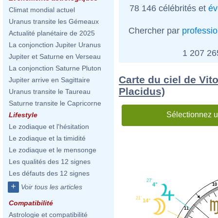
78 146 célébrités et
év
Climat mondial actuel
Uranus transite les Gémeaux
Chercher par
professi
Actualité planétaire de 2025
La conjonction Jupiter Uranus
1 207 2
Jupiter et Saturne en Verseau
La conjonction Saturne Pluton
Carte du ciel de Vi
Jupiter arrive en Sagittaire
Placidus)
Uranus transite le Taureau
Saturne transite le Capricorne
Sélectionnez u
Lifestyle
Le zodiaque et l'hésitation
Le zodiaque et la timidité
Le zodiaque et le mensonge
Les qualités des 12 signes
Les défauts des 12 signes
27'
4°
+
10
Voir tous les articles
21'
14°
Compatibilité
11
Astrologie et compatibilité