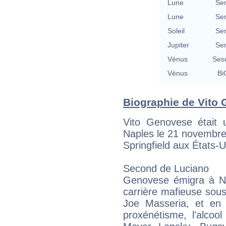
Lune
Se
Lune
Se
Soleil
Se
Jupiter
Se
Vénus
Ses
Vénus
Bi
Biographie de Vito 
Vito Genovese était 
Naples le 21 novembre 
Springfield aux États-
Second de Luciano
Genovese émigra à N
carrière mafieuse sou
Joe Masseria, et en t
proxénétisme, l'alcoo