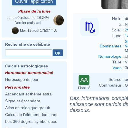
Phase de la lune
Lune décroissante, 16.24%
Né le :
d
Dernier croissant
à :
N
Soleil :
2
Mer. 12 août 17h37 T.U.
Lune :
1
S
Recherche de célébrité
Dominantes
:
V
M
Numérologie
:
c
Taille :
V
Calculs astrologiques
Vues
:
3
Horoscope personnalisé
AA
Source :
a
Horoscope du jour
Contributeur :
G
Personnalité
Fiabilité
Ascendant et thème astral
Des informations complé
Signe et Ascendant
naissance sont parfois di
Atlas astrologique gratuit
dessous.
Calcul de l'élément dominant
Les 360 degrés symboliques