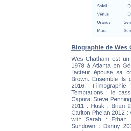
Soleil
Qu
Vénus
Qu
Uranus
Sem
Mars
Sem
Biographie de Wes C
Wes Chatham est un a
1978 à Atlanta en Géo
l'acteur épouse sa 
Brown. Ensemble ils 
2016. Filmographi
Temptations : le cass
Caporal Steve Penning
2011 : Husk : Brian 2
Carlton Phelan 2012 : G
with Sarah : Ethan
Sundown : Danny 201