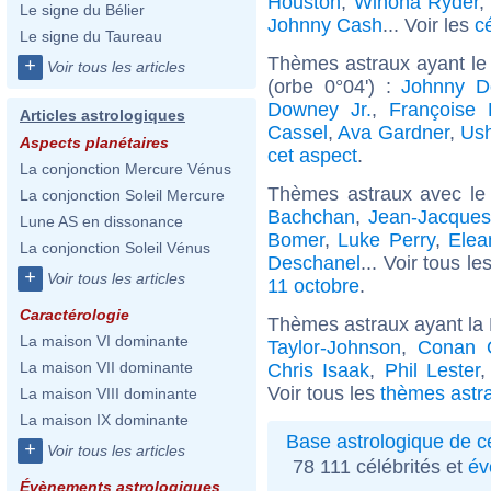
Houston
,
Winona Ryder
,
Le signe du Bélier
Johnny Cash
... Voir les
c
Le signe du Taureau
Thèmes astraux ayant le
+
Voir tous les articles
(orbe 0°04') :
Johnny D
Downey Jr.
,
Françoise 
Articles astrologiques
Cassel
,
Ava Gardner
,
Ush
Aspects planétaires
cet aspect
.
La conjonction Mercure Vénus
Thèmes astraux avec le
La conjonction Soleil Mercure
Bachchan
,
Jean-Jacque
Lune AS en dissonance
Bomer
,
Luke Perry
,
Elea
La conjonction Soleil Vénus
Deschanel
... Voir tous le
+
Voir tous les articles
11 octobre
.
Caractérologie
Thèmes astraux ayant la
La maison VI dominante
Taylor-Johnson
,
Conan O
La maison VII dominante
Chris Isaak
,
Phil Lester
Voir tous les
thèmes astr
La maison VIII dominante
La maison IX dominante
Base astrologique de cé
+
Voir tous les articles
78 111 célébrités et
év
Évènements astrologiques