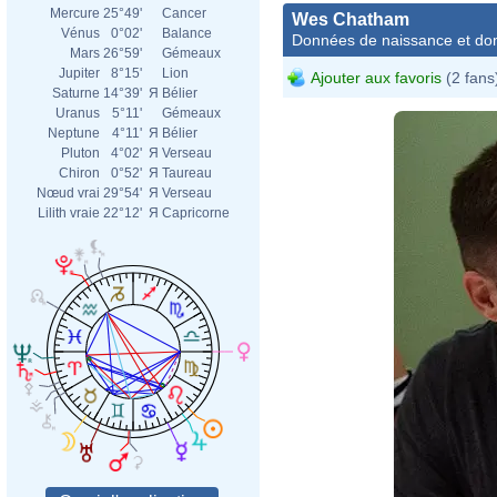
Mercure
25°49'
Cancer
Wes Chatham
Vénus
0°02'
Balance
Données de naissance et dom
Mars
26°59'
Gémeaux
Jupiter
8°15'
Lion
Ajouter aux favoris
(2 fans
Saturne
14°39'
Я
Bélier
Uranus
5°11'
Gémeaux
Neptune
4°11'
Я
Bélier
Pluton
4°02'
Я
Verseau
Chiron
0°52'
Я
Taureau
Nœud vrai
29°54'
Я
Verseau
Lilith vraie
22°12'
Я
Capricorne