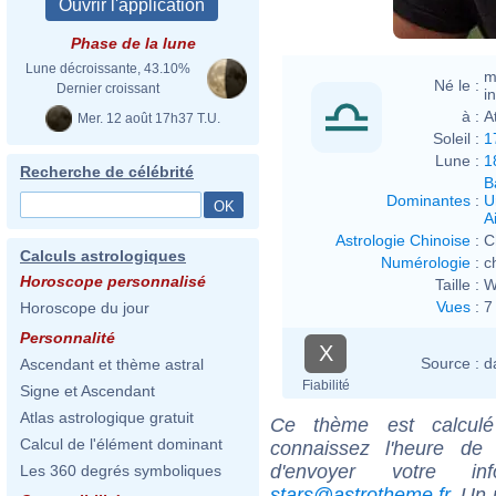
Phase de la lune
Lune décroissante, 43.10%
m
Né le :
Dernier croissant
i
à :
A
Mer. 12 août 17h37 T.U.
Soleil :
1
Lune :
1
Recherche de célébrité
B
Dominantes
:
U
Ai
Astrologie Chinoise
:
C
Calculs astrologiques
Numérologie
:
c
Horoscope personnalisé
Taille :
W
Vues
:
7
Horoscope du jour
Personnalité
X
Source :
d
Ascendant et thème astral
Fiabilité
Signe et Ascendant
Atlas astrologique gratuit
Ce thème est calculé 
Calcul de l'élément dominant
connaissez l'heure d
d'envoyer votre i
Les 360 degrés symboliques
stars@astrotheme.fr
. Un 