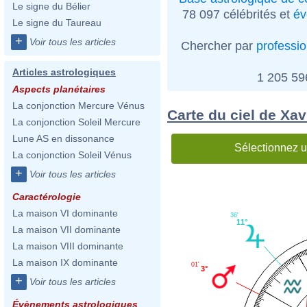
Le signe du Bélier
78 097 célébrités et
év
Le signe du Taureau
+
Voir tous les articles
Chercher par
professi
Articles astrologiques
1 205 5
Aspects planétaires
La conjonction Mercure Vénus
Carte du ciel de Xa
La conjonction Soleil Mercure
Lune AS en dissonance
Sélectionnez u
La conjonction Soleil Vénus
+
Voir tous les articles
Caractérologie
La maison VI dominante
36'
11°
La maison VII dominante
La maison VIII dominante
La maison IX dominante
01'
3°
+
Voir tous les articles
Évènements astrologiques