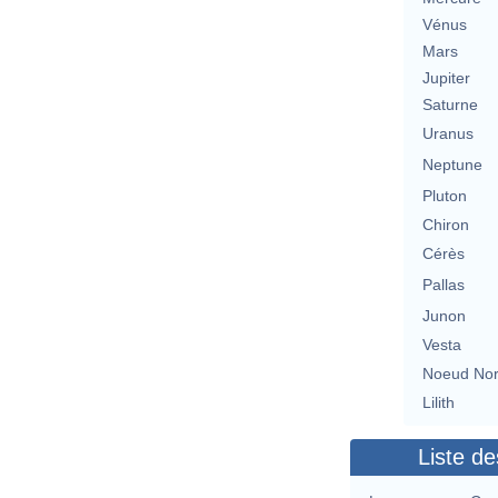
Vénus
Mars
Jupiter
Saturne
Uranus
Neptune
Pluton
Chiron
Cérès
Pallas
Junon
Vesta
Noeud No
Lilith
Liste de