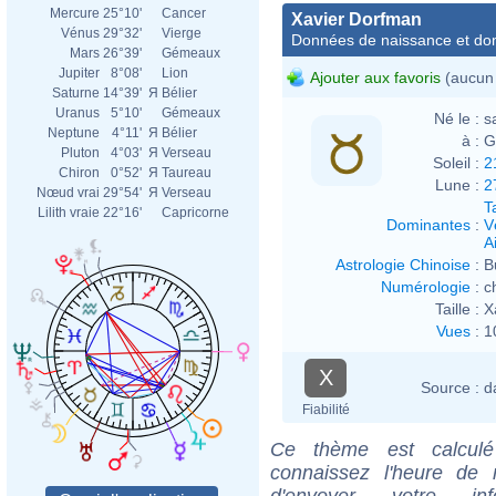
Mercure
25°10'
Cancer
Xavier Dorfman
Vénus
29°32'
Vierge
Données de naissance et dom
Mars
26°39'
Gémeaux
Jupiter
8°08'
Lion
Ajouter aux favoris
(aucun 
Saturne
14°39'
Я
Bélier
Uranus
5°10'
Gémeaux
Né le :
s
Neptune
4°11'
Я
Bélier
à :
G
Pluton
4°03'
Я
Verseau
Soleil :
2
Chiron
0°52'
Я
Taureau
Lune :
2
Nœud vrai
29°54'
Я
Verseau
T
Lilith vraie
22°16'
Capricorne
Dominantes
:
V
Ai
Astrologie Chinoise
:
B
Numérologie
:
c
Taille :
X
Vues
:
1
X
Source :
d
Fiabilité
Ce thème est calculé 
connaissez l'heure de
d'envoyer votre i