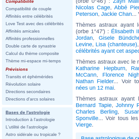
(orbe 0°46') :
Zayn Mali
Compatibilité
Nicolas Cage
,
Abbé Pie
Compatibilité de couple
Peterson
,
Jackie Chan
...
Affinités entre célébrités
Love Test avec des célébrités
Thèmes astraux ayant 
(orbe 1°47') :
Élisabeth 
Affinités amicales
Jordan
,
Gisele Bündch
Affinités professionnelles
Levine
,
Lisa (chanteuse)
Double carte de synastrie
célébrités ayant cet aspe
Calcul du thème composite
Thème mi-espace mi-temps
Thèmes astraux avec le 
Katharine Hepburn
,
Ra
Prévisions
McCann
,
Florence Nigh
Transits et éphémérides
Nathan Fielder
... Voir 
Révolution solaire
nées un 12 mai
.
Directions secondaires
Thèmes astraux ayant 
Directions d'arcs solaires
Bernard Tapie
,
Johnny R
Charles Berling
,
Susa
Bases de l'astrologie
Sponville
... Voir tous le
Introduction à l'astrologie
Vierge
.
L'utilité de l'astrologie
Astro sidérale ou tropicale ?
Base astrologique de cé