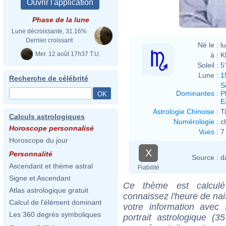
Phase de la lune
Lune décroissante, 31.16%
Dernier croissant
Né le :
l
Mer. 12 août 17h37 T.U.
à :
K
Soleil :
5
Lune :
1
Recherche de célébrité
S
Dominantes
:
P
E
Astrologie Chinoise
:
T
Calculs astrologiques
Numérologie
:
c
Horoscope personnalisé
Vues
:
7
Horoscope du jour
X
Personnalité
Source :
d
Ascendant et thème astral
Fiabilité
Signe et Ascendant
Ce thème est calculé 
Atlas astrologique gratuit
connaissez l'heure de na
Calcul de l'élément dominant
votre information ave
Les 360 degrés symboliques
portrait astrologique (