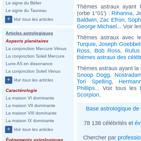
Le signe du Bélier
Thèmes astraux ayant l
Le signe du Taureau
(orbe 1°01') :
Rihanna
,
J
+
Baldwin
,
Zac Efron
,
Soph
Voir tous les articles
George Michael
... Voir le
Articles astrologiques
Thèmes astraux avec l
Aspects planétaires
Turquie
,
Joseph Goebbel
La conjonction Mercure Vénus
Ross
,
Bob Ross
,
Rufus
La conjonction Soleil Mercure
thèmes astraux des céléb
Lune AS en dissonance
Thèmes astraux ayant la 
La conjonction Soleil Vénus
Snoop Dogg
,
Nostrada
+
Voir tous les articles
Tori Spelling
,
Herman
Phillips
... Voir tous les
Caractérologie
Scorpion
.
La maison VI dominante
La maison VII dominante
Base astrologique de 
La maison VIII dominante
La maison IX dominante
78 138 célébrités et
év
+
Voir tous les articles
Chercher par
professi
Évènements astrologiques