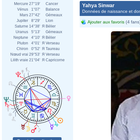
Mercure
27°19'
Cancer
Yahya Sinwar
Vénus
1°07'
Balance
Données de naissance et dom
Mars
27°42'
Gémeaux
Jupiter
8°29'
Lion
Ajouter aux favoris
(4 fans
Saturne
14°38'
Я
Bélier
Uranus
5°13'
Gémeaux
Neptune
4°10'
Я
Bélier
Pluton
4°01'
Я
Verseau
Chiron
0°52'
Я
Taureau
Nœud vrai
29°53'
Я
Verseau
Lilith vraie
21°04'
Я
Capricorne