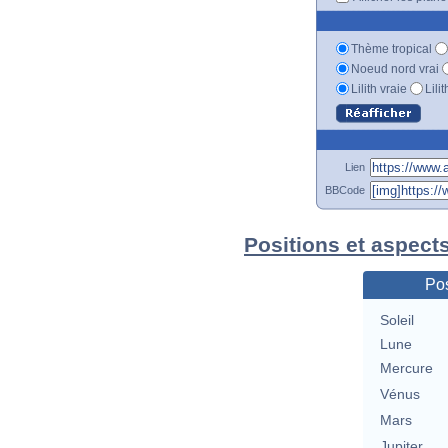
Thème tropical
Noeud nord vrai
Lilith vraie
Lili
Lien
BBCode
Positions et aspect
Pos
Soleil
Lune
Mercure
Vénus
Mars
Jupiter