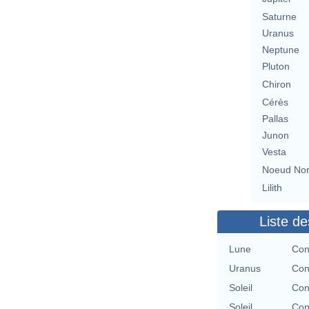
Saturne
Uranus
Neptune
Pluton
Chiron
Cérès
Pallas
Junon
Vesta
Noeud No
Lilith
Liste de
Lune
Con
Uranus
Con
Soleil
Con
Soleil
Con