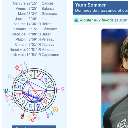
Mercure
29°15'
Cancer
Yann Sommer
Vénus
2°25'
Balance
Données de naissance et dom
Mars
28°34'
Gémeaux
Jupiter
8°46'
Lion
Ajouter aux favoris
(aucun 
Saturne
14°36'
Я
Bélier
Uranus
5°15'
Gémeaux
Neptune
4°08'
Я
Bélier
Pluton
3°59'
Я
Verseau
Chiron
0°51'
Я
Taureau
Nœud vrai
29°51'
Я
Verseau
Lilith vraie
18°54'
Я
Capricorne