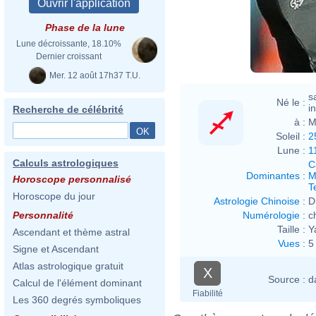
Phase de la lune
Lune décroissante, 18.10%
Dernier croissant
Mer. 12 août 17h37 T.U.
s
Né le :
i
Recherche de célébrité
à :
M
Soleil :
2
Lune :
1
Calculs astrologiques
C
Dominantes
:
M
Horoscope personnalisé
T
Horoscope du jour
Astrologie Chinoise
:
D
Numérologie
:
c
Personnalité
Taille :
Y
Ascendant et thème astral
Vues
:
5
Signe et Ascendant
Atlas astrologique gratuit
X
Source :
d
Calcul de l'élément dominant
Fiabilité
Les 360 degrés symboliques