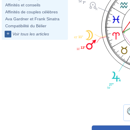
54'
7°
Affinités et conseils
Affinités de couples célèbres
Ava Gardner et Frank Sinatra
Compatibilité du Bélier
+
Voir tous les articles
11°
43'
13°
11'
27°
59'