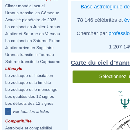
Climat mondial actuel
Base astrologique de
Uranus transite les Gémeaux
78 146 célébrités et
év
Actualité planétaire de 2025
La conjonction Jupiter Uranus
Chercher par
professi
Jupiter et Saturne en Verseau
La conjonction Saturne Pluton
1 207 1
Jupiter arrive en Sagittaire
Uranus transite le Taureau
Carte du ciel d'Ya
Saturne transite le Capricorne
Lifestyle
Le zodiaque et l'hésitation
Sélectionnez u
Le zodiaque et la timidité
Le zodiaque et le mensonge
22'
Les qualités des 12 signes
9°
Les défauts des 12 signes
+
Voir tous les articles
Compatibilité
Astrologie et compatibilité