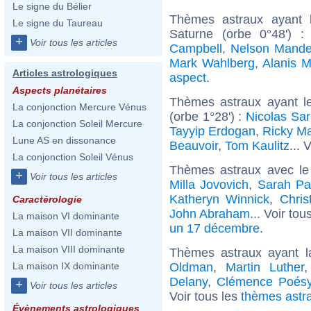
Le signe du Bélier
Thèmes astraux ayant 
Le signe du Taureau
Saturne (orbe 0°48') 
+
Voir tous les articles
Campbell
,
Nelson Mande
Mark Wahlberg
,
Alanis M
Articles astrologiques
aspect
.
Aspects planétaires
Thèmes astraux ayant l
La conjonction Mercure Vénus
(orbe 1°28') :
Nicolas Sa
La conjonction Soleil Mercure
Tayyip Erdogan
,
Ricky Ma
Lune AS en dissonance
Beauvoir
,
Tom Kaulitz
... 
La conjonction Soleil Vénus
Thèmes astraux avec le
+
Voir tous les articles
Milla Jovovich
,
Sarah Pa
Katheryn Winnick
,
Chris
Caractérologie
John Abraham
... Voir tou
La maison VI dominante
un 17 décembre
.
La maison VII dominante
La maison VIII dominante
Thèmes astraux ayant l
Oldman
,
Martin Luther
La maison IX dominante
Delany
,
Clémence Poés
+
Voir tous les articles
Voir tous les
thèmes astra
Évènements astrologiques