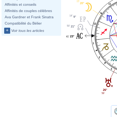
15'
20°
Affinités et conseils
11
Affinités de couples célèbres
14'
Ava Gardner et Frank Sinatra
9°
Compatibilité du Bélier
12
50'
21°
+
Voir tous les articles
23°
41'
1
2
3
26°
56'