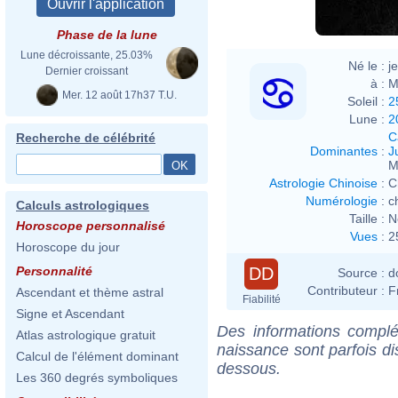
Phase de la lune
Lune décroissante, 25.03%
Né le :
j
Dernier croissant
à :
M
Mer. 12 août 17h37 T.U.
Soleil :
2
Lune :
2
C
Recherche de célébrité
Dominantes
:
J
M
Astrologie Chinoise
:
C
Numérologie
:
c
Calculs astrologiques
Taille :
N
Horoscope personnalisé
Vues
:
2
Horoscope du jour
DD
Personnalité
Source :
d
Contributeur :
F
Ascendant et thème astral
Fiabilité
Signe et Ascendant
Des informations complé
Atlas astrologique gratuit
naissance sont parfois di
Calcul de l'élément dominant
dessous.
Les 360 degrés symboliques