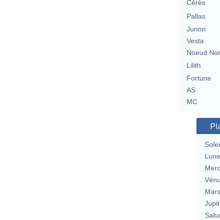
Cérès
Pallas
Junon
Vesta
Noeud No
Lilith
Fortune
AS
MC
Pl
Solei
Lun
Merc
Vén
Mar
Jupit
Satu