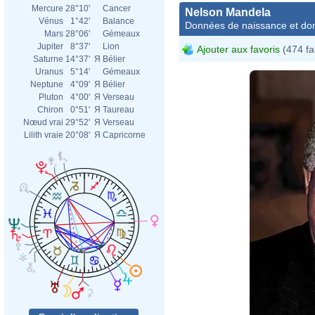
Mercure
28°10'
Cancer
Nelson Mandela
Vénus
1°42'
Balance
Données de naissance et dom
Mars
28°06'
Gémeaux
Jupiter
8°37'
Lion
Ajouter aux favoris
(474 fa
Saturne
14°37'
Я
Bélier
Uranus
5°14'
Gémeaux
Neptune
4°09'
Я
Bélier
Pluton
4°00'
Я
Verseau
Chiron
0°51'
Я
Taureau
Nœud vrai
29°52'
Я
Verseau
Lilith vraie
20°08'
Я
Capricorne