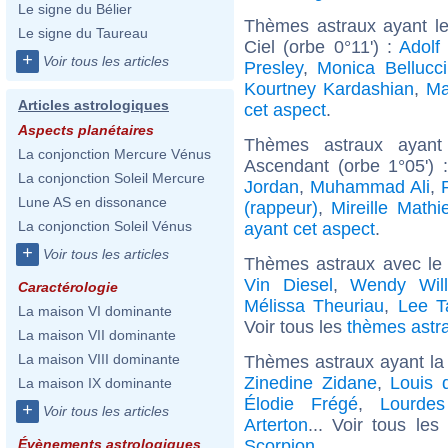
Le signe du Bélier
Thèmes astraux ayant le
Le signe du Taureau
Ciel (orbe 0°11') :
Adolf 
+
Voir tous les articles
Presley
,
Monica Bellucci
Kourtney Kardashian
,
Ma
Articles astrologiques
cet aspect
.
Aspects planétaires
Thèmes astraux ayant
La conjonction Mercure Vénus
Ascendant (orbe 1°05') 
La conjonction Soleil Mercure
Jordan
,
Muhammad Ali
,
Lune AS en dissonance
(rappeur)
,
Mireille Mathi
La conjonction Soleil Vénus
ayant cet aspect
.
+
Voir tous les articles
Thèmes astraux avec le
Vin Diesel
,
Wendy Will
Caractérologie
Mélissa Theuriau
,
Lee T
La maison VI dominante
Voir tous les
thèmes astra
La maison VII dominante
La maison VIII dominante
Thèmes astraux ayant la
Zinedine Zidane
,
Louis 
La maison IX dominante
Élodie Frégé
,
Lourdes
+
Voir tous les articles
Arterton
... Voir tous les
Scorpion
.
Évènements astrologiques