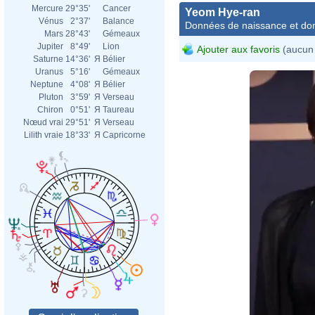
Mercure
29°35'
Cancer
Yeom Hye-ran
Vénus
2°37'
Balance
Données de naissance et dom
Mars
28°43'
Gémeaux
Jupiter
8°49'
Lion
Ajouter aux favoris
(aucun 
Saturne
14°36'
Я
Bélier
Uranus
5°16'
Gémeaux
Neptune
4°08'
Я
Bélier
Pluton
3°59'
Я
Verseau
Chiron
0°51'
Я
Taureau
Nœud vrai
29°51'
Я
Verseau
Lilith vraie
18°33'
Я
Capricorne