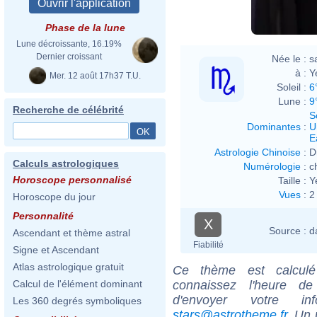
Phase de la lune
Lune décroissante, 16.19%
Dernier croissant
Née le :
s
à :
Y
Mer. 12 août 17h37 T.U.
Soleil :
6
Lune :
9
Recherche de célébrité
S
Dominantes
:
U
E
Astrologie Chinoise
:
D
Calculs astrologiques
Numérologie
:
c
Horoscope personnalisé
Taille :
Y
Vues
:
2
Horoscope du jour
Personnalité
X
Source :
d
Ascendant et thème astral
Fiabilité
Signe et Ascendant
Atlas astrologique gratuit
Ce thème est calculé 
connaissez l'heure d
Calcul de l'élément dominant
d'envoyer votre i
Les 360 degrés symboliques
stars@astrotheme.fr
. Un 