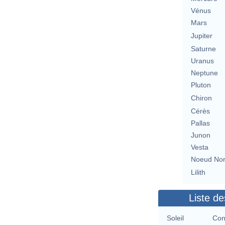
Vénus
Mars
Jupiter
Saturne
Uranus
Neptune
Pluton
Chiron
Cérès
Pallas
Junon
Vesta
Noeud No
Lilith
Liste de
Soleil
Con