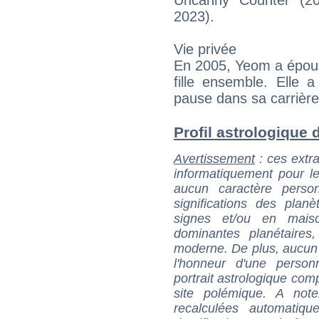
Uncanny Counter (20
2023).
Vie privée
En 2005, Yeom a épous
fille ensemble. Elle
pause dans sa carrièr
Profil astrologique d
Avertissement
: ces extra
informatiquement pour le
aucun caractère perso
significations des pla
signes et/ou en maiso
dominantes planétaires,
moderne. De plus, aucun a
l'honneur d'une personn
portrait astrologique com
site polémique. A note
recalculées automatiq