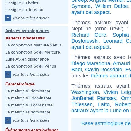
Le signe du Bélier
Symoné
,
Willem Dafoe
Le signe du Taureau
ayant cet aspect
.
+
Voir tous les articles
Thèmes astraux ayant
Neptune (orbe 0°56') 
Articles astrologiques
Richard Gere
,
Sophia
Aspects planétaires
Dostoïevski
,
Leonard C
La conjonction Mercure Vénus
ayant cet aspect
.
La conjonction Soleil Mercure
Thèmes astraux avec l
Lune AS en dissonance
Diego Maradona
,
Arnaud
La conjonction Soleil Vénus
Badi
,
Gavin Rossdale
,
Ev
+
Voir tous les articles
tous les
thèmes astraux d
Caractérologie
Thèmes astraux ayan
La maison VI dominante
Washington
,
Vivien Lei
JonBenet Ramsey
,
Omr
La maison VII dominante
Thiessen
,
Latto
,
Rober
La maison VIII dominante
astraux ayant la Lune en
La maison IX dominante
+
Voir tous les articles
Base astrologique de
Évènements astrologiques