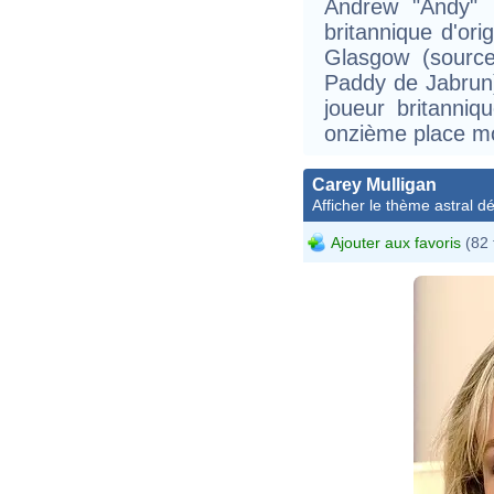
Andrew "Andy" 
britannique d'or
Glasgow (sourc
Paddy de Jabrun).
joueur britanni
onzième place mon
Carey Mulligan
Afficher le thème astral dét
Ajouter aux favoris
(82 