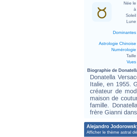
Née le 
à 
Soleil 
Lune 
Dominantes
Astrologie Chinoise
Numérologie
Taille 
Vues
Biographie de Donatella
Donatella Versac
Italie, en 1955. 
créateur de mod
maison de coutur
famille. Donatel
frère Gianni dans
Alejandro Jodorowsk
Afficher le thème astral dét