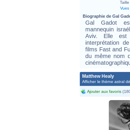
Taille 
Vues
Biographie de Gal Gadot
Gal Gadot est
mannequin israél
Aviv. Elle es
interprétation 
films Fast and F
du même nom de
cinématographiq
Matthew Healy
Afficher le thème astral dét
Ajouter aux favoris
(180