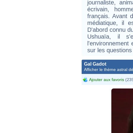
journaliste, ani
écrivain, homm
français. Avant 
médiatique, il 
D'abord connu du
Ushuaïa, il s
l'environnement e
sur les questions
Gal Gadot
Afficher le thème astral dét
Ajouter aux favoris
(239