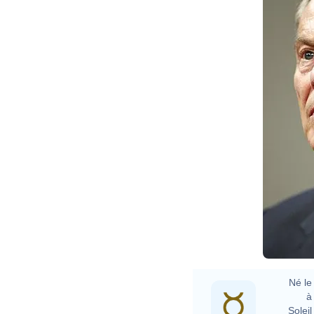
Né le 
à 
Soleil 