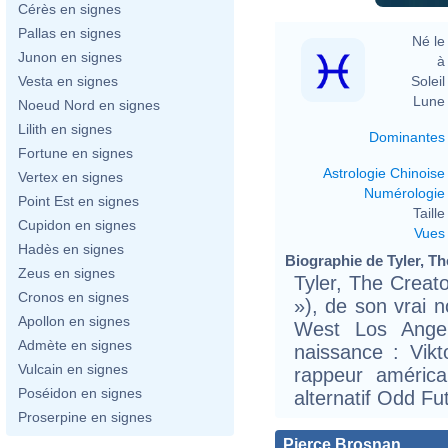
Cérès en signes
Pallas en signes
Né le 
Junon en signes
à 
Soleil 
Vesta en signes
Lune 
Noeud Nord en signes
Lilith en signes
Dominantes
Fortune en signes
Astrologie Chinoise
Vertex en signes
Numérologie
Point Est en signes
Taille 
Cupidon en signes
Vues
Hadès en signes
Biographie de Tyler, The
Zeus en signes
Tyler, The Creato
Cronos en signes
»), de son vrai
Apollon en signes
West Los Ange
Admète en signes
naissance : Vikt
Vulcain en signes
rappeur américa
Poséidon en signes
alternatif Odd Fu
Proserpine en signes
Pierce Brosnan