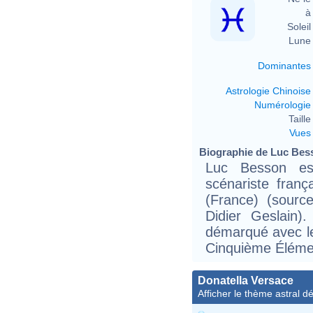
à 
Soleil 
Lune 
Dominantes
Astrologie Chinoise
Numérologie
Taille 
Vues
Biographie de Luc Bess
Luc Besson est
scénariste fran
(France) (sourc
Didier Geslain).
démarqué avec le
Cinquième Éléme
Donatella Versace
Afficher le thème astral dét