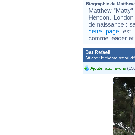
Biographie de Matthew 
Matthew "Matty" 
Hendon, London (
de naissance : s
cette page
est u
comme leader et 
Bar Refaeli
Afficher le thème astral dét
Ajouter aux favoris
(150