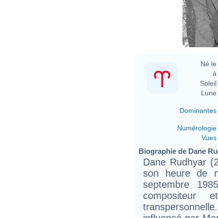
Common
Né le 
à 
Soleil 
Lune 
Dominantes
Numérologie
Vues
Biographie de Dane Rud
Dane Rudhyar (2
son heure de n
septembre 1985
compositeur e
transpersonnell
influencé par Ma