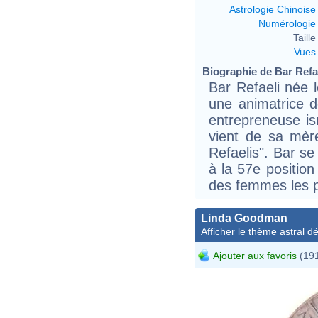
Astrologie Chinoise
Numérologie
Taille 
Vues
Biographie de Bar Refael
Bar Refaeli née 
une animatrice d
entrepreneuse is
vient de sa mèr
Refaelis". Bar se
à la 57e positio
des femmes les p
Linda Goodman
Afficher le thème astral dét
Ajouter aux favoris
(191