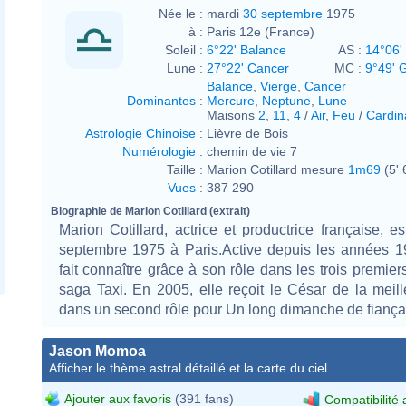
Née le :
mardi
30 septembre
1975
à :
Paris 12e (France)
Soleil :
6°22' Balance
AS :
14°06'
Lune :
27°22' Cancer
MC :
9°49'
Balance
,
Vierge
,
Cancer
Dominantes
:
Mercure
,
Neptune
,
Lune
Maisons
2
,
11
,
4
/
Air
,
Feu
/
Cardin
Astrologie Chinoise
:
Lièvre de Bois
Numérologie
:
chemin de vie 7
Taille :
Marion Cotillard mesure
1m69
(5' 
Vues
:
387 290
Biographie de Marion Cotillard (extrait)
Marion Cotillard, actrice et productrice française, e
septembre 1975 à Paris.Active depuis les années 19
fait connaître grâce à son rôle dans les trois premiers
saga Taxi. En 2005, elle reçoit le César de la meill
dans un second rôle pour Un long dimanche de fiançai
Jason Momoa
Afficher le thème astral détaillé et la carte du ciel
Ajouter aux favoris
(391 fans)
Compatibilité 