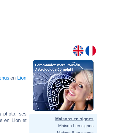
énus
en
Lion
a photo, ses
Maisons en signes
s en Lion et
Maison I en signes
Maison II en signes