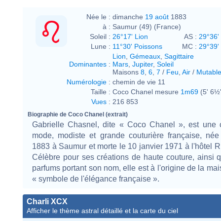
Née le :
dimanche
19 août
1883
à :
Saumur (49) (France)
Soleil :
26°17' Lion
AS :
29°36' 
Lune :
11°30' Poissons
MC :
29°39'
Lion
,
Gémeaux
,
Sagittaire
Dominantes
:
Mars
,
Jupiter
,
Soleil
Maisons
8
,
6
,
7
/
Feu
,
Air
/
Mutabl
Numérologie
:
chemin de vie 11
Taille :
Coco Chanel mesure
1m69
(5' 6½
Vues
:
216 853
Biographie de Coco Chanel (extrait)
Gabrielle Chasnel, dite « Coco Chanel », est une c
mode, modiste et grande couturière française, née
1883 à Saumur et morte le 10 janvier 1971 à l'hôtel Ri
Célèbre pour ses créations de haute couture, ainsi 
parfums portant son nom, elle est à l'origine de la ma
« symbole de l'élégance française ».
Charli XCX
Afficher le thème astral détaillé et la carte du ciel