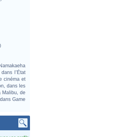
)
 Namakaeha
dans l’État
de cinéma et
ion, dans les
à Malibu, de
o dans Game