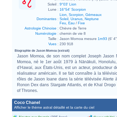
Soleil :
9°03' Lion
Lune :
16°54' Scorpion
Lion
,
Scorpion
,
Gémeaux
Dominantes
:
Soleil
,
Uranus
,
Neptune
Feu
,
Eau
/
Fixe
Astrologie Chinoise
:
Chèvre de Terre
Numérologie
:
chemin de vie 8
Taille :
Jason Momoa mesure
1m93
(6' 4"
Vues
:
230 918
Biographie de Jason Momoa (extrait)
Jason Momoa, de son nom complet Joseph Jason
Momoa, né le 1er août 1979 à Nānākuli, Honolulu, 
d'Hawaï, aux États-Unis, est un acteur, producteur 
réalisateur américain. Il se fait connaître à la télévis
rôles de Jason Ioane dans la série télévisée Alerte 
Ronon Dex dans Stargate Atlantis, et de Khal Drog
of Thrones.
Coco Chanel
Afficher le thème astral détaillé et la carte du ciel
Ajouter aux favoris
(395 fans)