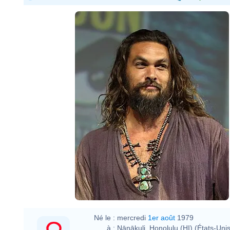
Né le :
mercredi
1er août
1979
à :
Nānākuli, Honolulu (HI) (États-Unis