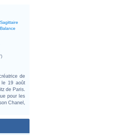
Sagittaire
 Balance
e
")
réatrice de
 le 19 août
tz de Paris.
que pour les
ison Chanel,