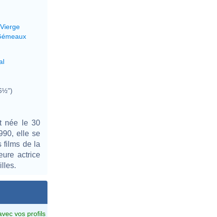
 Vierge
 Gémeaux
al
6½")
st née le 30
90, elle se
 films de la
eure actrice
lles.
avec vos profils