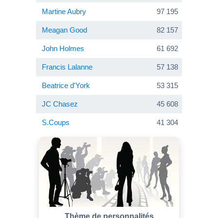
Martine Aubry
97 195
Meagan Good
82 157
John Holmes
61 692
Francis Lalanne
57 138
Beatrice d'York
53 315
JC Chasez
45 608
S.Coups
41 304
Thème de personnalités