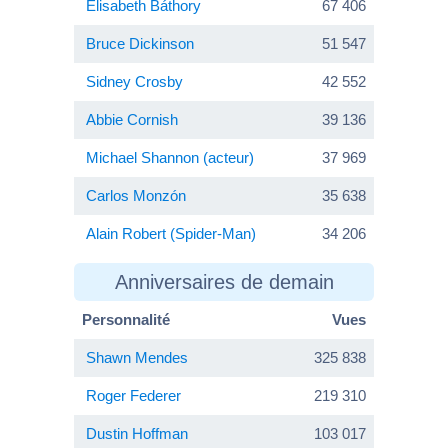
Élisabeth Báthory
67 406
Bruce Dickinson
51 547
Sidney Crosby
42 552
Abbie Cornish
39 136
Michael Shannon (acteur)
37 969
Carlos Monzón
35 638
Alain Robert (Spider-Man)
34 206
Anniversaires de demain
Personnalité
Vues
Shawn Mendes
325 838
Roger Federer
219 310
Dustin Hoffman
103 017