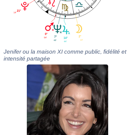
3
21°
14'
5
4
0°
2°
7°
54'
14°
22'
48'
44'
Jenifer ou la maison XI comme public, fidélité et
intensité partagée