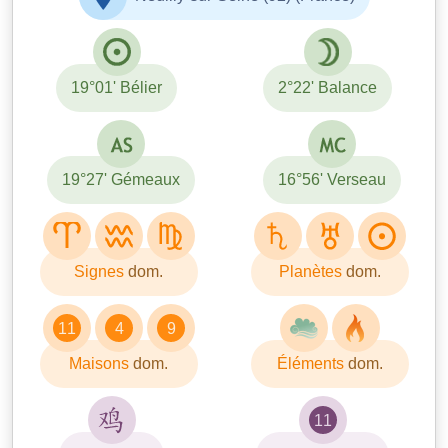
19°01' Bélier
2°22' Balance
19°27' Gémeaux
16°56' Verseau
Signes
dom.
Planètes
dom.
11
4
9
Maisons
dom.
Éléments
dom.
11