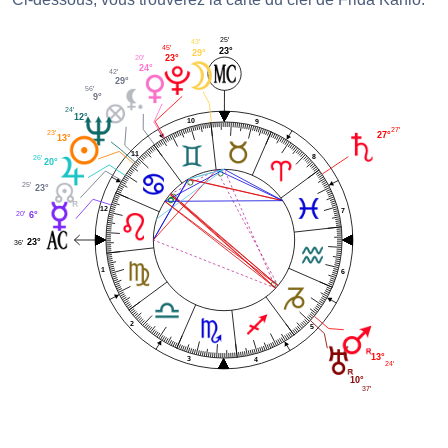
25'
43'
45'
23°
29°
20'
23°
24°
42'
29°
56'
9°
24'
12°
10
9
27'
23'
27°
13°
11
8
26'
20°
25'
23°
12
7
20'
6°
23°
36'
1
6
2
5
13°
3
4
24'
10°
37'