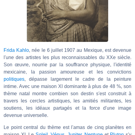
Frida Kahlo
, née le 6 juillet 1907 au Mexique, est devenue
l'une des artistes les plus reconnaissables du XXe siècle.
Son œuvre, nourrie par la souffrance physique, l'identité
mexicaine, la passion amoureuse et les convictions
politiques
, dépasse largement le cadre de la peinture
intime. Avec une maison XI dominante à plus de 48 %, son
thème natal montre combien son destin s'est construit à
travers les cercles artistiques, les amitiés militantes, les
soutiens, les idéaux partagés et la force d'une image
devenue universelle.
Le point central du thème est l'amas de cinq planètes en
maison XI. Le
Soleil
,
Vénus
,
Jupiter
,
Neptune
et
Pluton
s'y