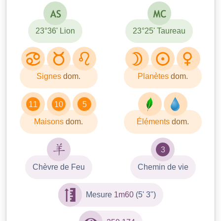
23°36' Lion
23°25' Taureau
Signes
dom.
Planètes
dom.
11
10
5
Maisons
dom.
Éléments
dom.
3
Chèvre de Feu
Chemin de vie
Mesure
1m60
(5' 3")