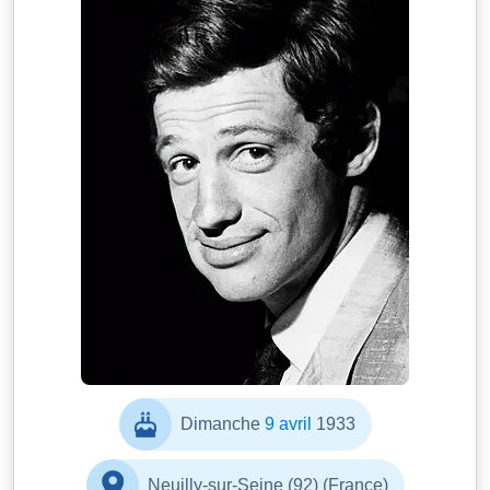
Dimanche
9 avril
1933
Neuilly-sur-Seine (92) (France)