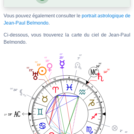
Vous pouvez également consulter le
portrait astrologique de
Jean-Paul Belmondo
.
Ci-dessous, vous trouverez la carte du ciel de Jean-Paul
Belmondo.
07'
10'
25°
49'
7°
15°
01'
56'
19°
16°
06'
35'
23°
14°
10
11
9
04'
24°
8
12
7
19°
27'
1
6
2°
2
48'