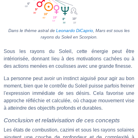
6°
03'
9°
36'
18°
19°
40'
10°
8°
54'
22'
35'
Dans le thème astral de
Leonardo DiCaprio
, Mars est sous les
rayons du Soleil en Scorpion.
Sous les rayons du Soleil, cette énergie peut être
intériorisée, donnant lieu à des motivations cachées ou à
des actions menées en coulisses avec une grande finesse.
La personne peut avoir un instinct aiguisé pour agir au bon
moment, bien que le contrôle du Soleil puisse parfois freiner
l'expression immédiate de ses désirs. Cela favorise une
approche réfléchie et calculée, où chaque mouvement vise
à atteindre des objectifs profonds et durables.
Conclusion et relativisation de ces concepts
Les états de combustion, cazimi et sous les rayons solaires
ajoutent une couche de profondeur et de complexité à