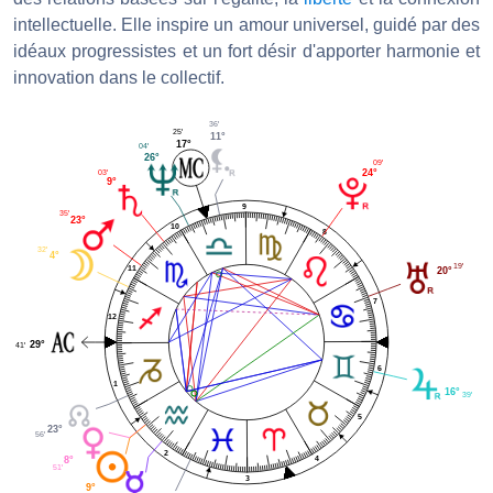
intellectuelle. Elle inspire un amour universel, guidé par des
idéaux progressistes et un fort désir d'apporter harmonie et
innovation dans le collectif.
36'
25'
11°
17°
04'
26°
09'
03'
24°
9°
9
35'
23°
10
8
32'
4°
19'
11
20°
7
12
29°
41'
6
1
16°
39'
5
23°
56'
2
4
8°
51'
3
9°