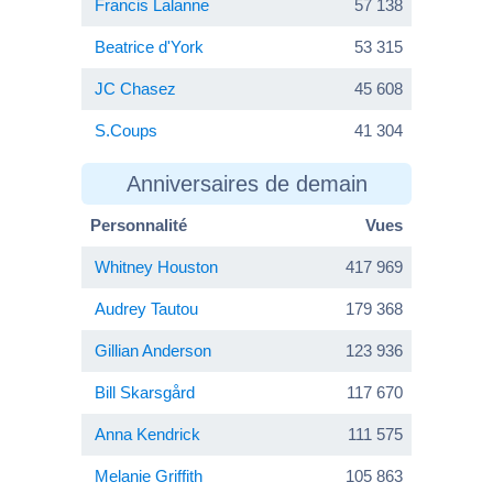
Francis Lalanne
57 138
Beatrice d'York
53 315
JC Chasez
45 608
S.Coups
41 304
Anniversaires de demain
Personnalité
Vues
Whitney Houston
417 969
Audrey Tautou
179 368
Gillian Anderson
123 936
Bill Skarsgård
117 670
Anna Kendrick
111 575
Melanie Griffith
105 863