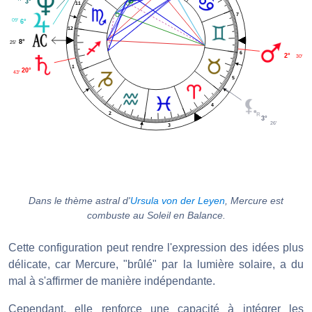
3°
11
7
09'
6°
12
8°
25'
6
2°
30'
1
20°
43'
5
4
2
3°
26'
3
Dans le thème astral d'
Ursula von der Leyen
, Mercure est
combuste au Soleil en Balance.
Cette configuration peut rendre l'expression des idées plus
délicate, car Mercure, "brûlé" par la lumière solaire, a du
mal à s'affirmer de manière indépendante.
Cependant, elle renforce une capacité à intégrer les