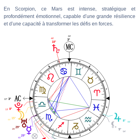
En Scorpion, ce Mars est intense, stratégique et
profondément émotionnel, capable d'une grande résilience
et d'une capacité à transformer les défis en forces.
24'
48'
3°
18°
9
10
8
11
7
12
3°
07'
6
1
8°
13'
15°
44'
8°
06'
5
2
29°
25'
5°
54'
4
3
29°
45'