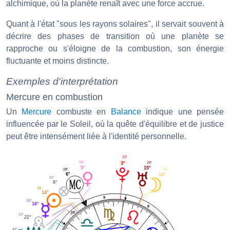
alchimique, où la planète renaît avec une force accrue.
Quant à l'état "sous les rayons solaires", il servait souvent à
décrire des phases de transition où une planète se
rapproche ou s'éloigne de la combustion, son énergie
fluctuante et moins distincte.
Exemples d'interprétation
Mercure en combustion
Un
Mercure
combuste en
Balance
indique une pensée
influencée par le Soleil, où la quête d'équilibre et de justice
peut être intensément liée à l'identité personnelle.
23'
56'
28'
3°
5°
15°
28'
15'
6°
14°
01'
8°
39'
14°
9
51'
16°
8
10
19'
22°
47'