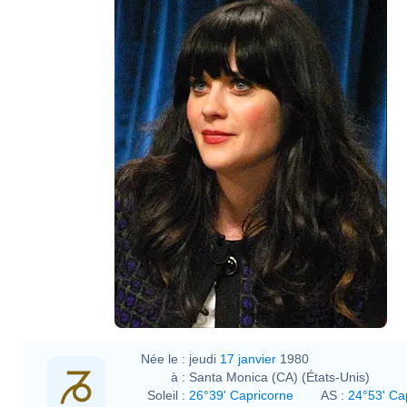
Née le :
jeudi
17 janvier
1980
à :
Santa Monica (CA) (États-Unis)
Soleil :
26°39' Capricorne
AS :
24°53' Ca