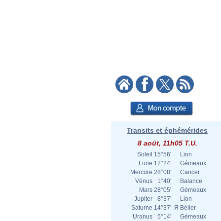
Transits et éphémérides
8 août, 11h05 T.U.
Soleil
15°56'
Lion
Lune
17°24'
Gémeaux
Mercure
28°08'
Cancer
Vénus
1°40'
Balance
Mars
28°05'
Gémeaux
Jupiter
8°37'
Lion
Saturne
14°37'
Я
Bélier
Uranus
5°14'
Gémeaux