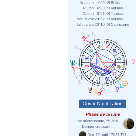
Neptune
4°09'
Я
Bélier
Pluton
4°00'
Я
Verseau
Chiron
0°51'
Я
Taureau
Nœud vrai
29°52'
Я
Verseau
Lilith vraie
20°10'
Я
Capricorne
Phase de la lune
Lune décroissante, 25.30%
Dernier croissant
Mer. 12 août 17h37 T.U.