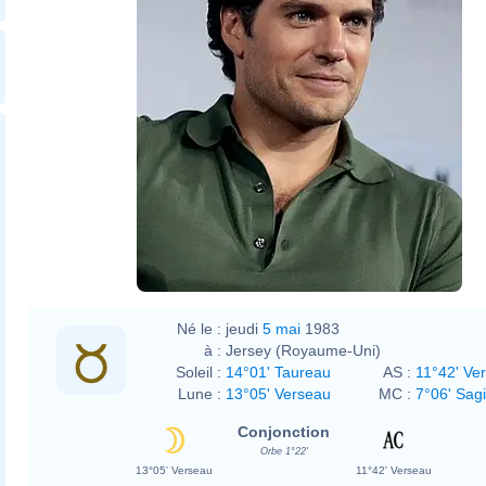
Né le :
jeudi
5 mai
1983
à :
Jersey (Royaume-Uni)
Soleil :
14°01' Taureau
AS :
11°42' Ve
Lune :
13°05' Verseau
MC :
7°06' Sagi
Conjonction
Orbe 1°22'
13°05' Verseau
11°42' Verseau