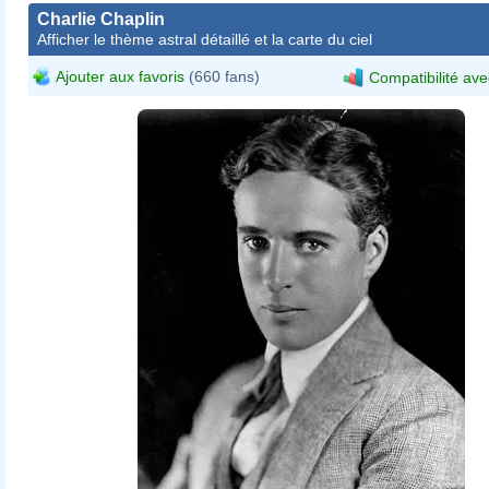
Charlie Chaplin
Afficher le thème astral détaillé et la carte du ciel
Ajouter aux favoris
(660 fans)
Compatibilité ave