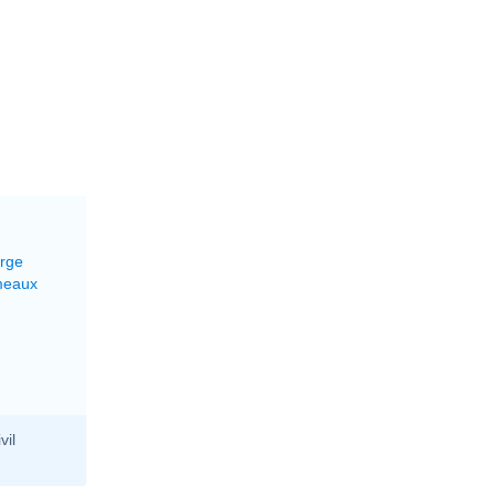
erge
meaux
vil