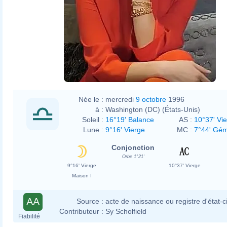
Née le :
mercredi
9 octobre
1996
à :
Washington (DC) (États-Unis)
Soleil :
16°19' Balance
AS :
10°37' Vi
Lune :
9°16' Vierge
MC :
7°44' Gé
Conjonction
Orbe 1°21'
9°16' Vierge
10°37' Vierge
Maison I
AA
Source :
acte de naissance ou registre d'état-ci
Contributeur :
Sy Scholfield
Fiabilité