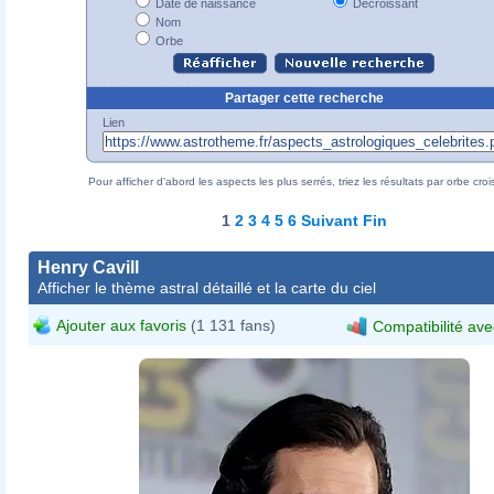
Date de naissance
Décroissant
Nom
Orbe
Partager cette recherche
Lien
Pour afficher d'abord les aspects les plus serrés, triez les résultats par orbe croi
1
2
3
4
5
6
Suivant
Fin
Henry Cavill
Afficher le thème astral détaillé et la carte du ciel
Ajouter aux favoris
(1 131 fans)
Compatibilité ave