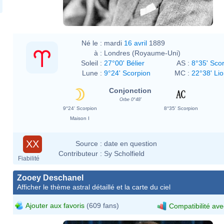
Né le :
mardi
16 avril
1889
à :
Londres (Royaume-Uni)
Soleil :
27°00' Bélier
AS :
8°35' Sco
Lune :
9°24' Scorpion
MC :
22°38' Li
Conjonction
Orbe 0°48'
9°24' Scorpion
8°35' Scorpion
Maison I
XX
Source :
date en question
Contributeur :
Sy Scholfield
Fiabilité
Zooey Deschanel
Afficher le thème astral détaillé et la carte du ciel
Ajouter aux favoris
(609 fans)
Compatibilité ave