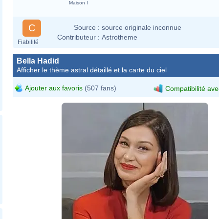
Maison I
C
Source :
source originale inconnue
Contributeur :
Astrotheme
Fiabilité
Bella Hadid
Afficher le thème astral détaillé et la carte du ciel
Ajouter aux favoris
(507 fans)
Compatibilité ave