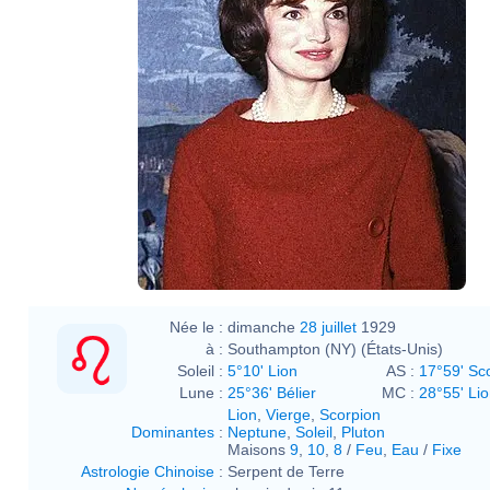
Mrs._Kennedy_in_the_Diplomatic_R
Nickvaughn49
talk
Mrs._Kennedy_in_the_Diplomatic_R
Née le :
dimanche
28 juillet
1929
à :
Southampton (NY) (États-Unis)
Soleil :
5°10' Lion
AS :
17°59' Sc
Lune :
25°36' Bélier
MC :
28°55' Li
Lion
,
Vierge
,
Scorpion
Dominantes
:
Neptune
,
Soleil
,
Pluton
Maisons
9
,
10
,
8
/
Feu
,
Eau
/
Fixe
Astrologie Chinoise
:
Serpent de Terre