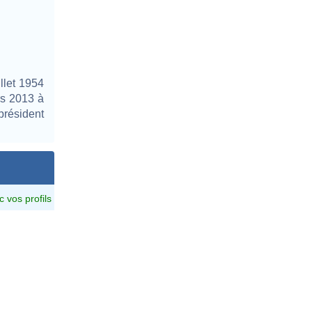
llet 1954
rs 2013 à
président
c vos profils