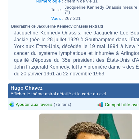
Numérologie
:
chemin de vie 11
Jacqueline Kennedy Onassis mesure
Taille :
7")
Vues
:
267 221
Biographie de Jacqueline Kennedy Onassis (extrait)
Jacqueline Kennedy Onassis, née Jacqueline Lee Bouv
Jackie (née le 28 juillet 1929 à Southampton dans l'Ét
York aux États-Unis, décédée le 19 mai 1994 à New Y
cancer du système lymphatique et inhumée à Arlingto
qualité d'épouse du 35e président des États-Unis d'
John Fitzgerald Kennedy, fut la « première dame » des É
du 20 janvier 1961 au 22 novembre 1963.
Hugo Chávez
Afficher le thème astral détaillé et la carte du ciel
Ajouter aux favoris
(75 fans)
Compatibilité ave