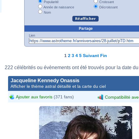
Popularité
Croissant
Année de naissance
Décroissant
Nom
Partage
Lien
1
2
3
4
5
Suivant
Fin
222 célébrités ou évènements ont été trouvés pour la date du 2
Jacqueline Kennedy Onassis
Afficher le thème astral détaillé et la carte du ciel
Ajouter aux favoris
(371 fans)
Compatibilité ave