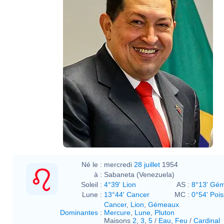
Né le :
mercredi
28 juillet
1954
à :
Sabaneta (Venezuela)
Soleil :
4°39' Lion
AS :
8°13' Gé
Lune :
13°44' Cancer
MC :
0°54' Poi
Cancer
,
Lion
,
Gémeaux
Dominantes
:
Mercure
,
Lune
,
Pluton
Maisons
2
,
3
,
5
/
Eau
,
Feu
/
Cardinal