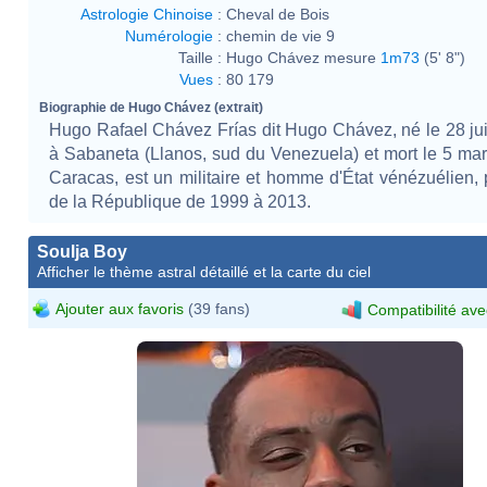
Astrologie Chinoise
:
Cheval de Bois
Numérologie
:
chemin de vie 9
Taille :
Hugo Chávez mesure
1m73
(5' 8")
Vues
:
80 179
Biographie de Hugo Chávez (extrait)
Hugo Rafael Chávez Frías dit Hugo Chávez, né le 28 jui
à Sabaneta (Llanos, sud du Venezuela) et mort le 5 ma
Caracas, est un militaire et homme d'État vénézuélien, 
de la République de 1999 à 2013.
Soulja Boy
Afficher le thème astral détaillé et la carte du ciel
Ajouter aux favoris
(39 fans)
Compatibilité ave