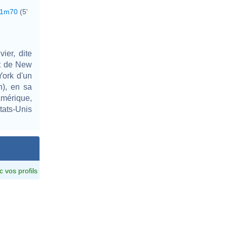
1m70
(5'
ier, dite
at de New
ork d'un
n), en sa
Amérique,
tats-Unis
c vos profils