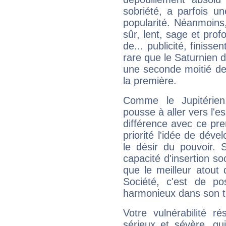
sobriété, a parfois u
popularité. Néanmoins, l
sûr, lent, sage et pro
de... publicité, finisse
rare que le Saturnien d
une seconde moitié de 
la première.
Comme le Jupitérien
pousse à aller vers l'es
différence avec ce pr
priorité l'idée de déve
le désir du pouvoir. 
capacité d'insertion soc
que le meilleur atout q
Société, c'est de p
harmonieux dans son t
Votre vulnérabilité r
sérieux et sévère, qu