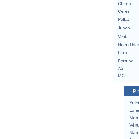
Chiron
Cérès
Pallas
Junon
Vesta
Noeud No
Lilith
Fortune
AS
MC
Pl
Solei
Lun
Merc
Vén
Mar