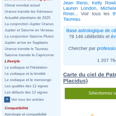
Jean Reno
,
Kelly Rowl
Climat mondial actuel
Lauren London
,
Michel
Uranus transite les Gémeaux
Riner
... Voir tous les
t
Actualité planétaire de 2025
Taureau
.
La conjonction Jupiter Uranus
Base astrologique de cé
Jupiter et Saturne en Verseau
78 146 célébrités et
év
La conjonction Saturne Pluton
Jupiter arrive en Sagittaire
Chercher par
professi
Uranus transite le Taureau
Saturne transite le Capricorne
1 207 7
Lifestyle
Le zodiaque et l'hésitation
Carte du ciel de Pa
Le zodiaque et la timidité
Placidus)
Le zodiaque et le mensonge
Les qualités des 12 signes
Les défauts des 12 signes
Sélectionnez u
+
Voir tous les articles
Compatibilité
Astrologie et compatibilité
00'