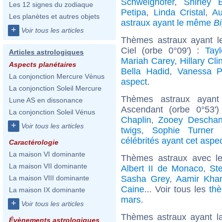
Schweighöfer
,
Shirley 
Les 12 signes du zodiaque
Petipa
,
Linda Cristal
,
Au
Les planètes et autres objets
astraux ayant le même
B
+
Voir tous les articles
Thèmes astraux ayant l
Ciel (orbe 0°09') :
Tayl
Articles astrologiques
Mariah Carey
,
Hillary Cli
Aspects planétaires
Bella Hadid
,
Vanessa P
La conjonction Mercure Vénus
aspect
.
La conjonction Soleil Mercure
Thèmes astraux ayant
Lune AS en dissonance
Ascendant (orbe 0°53'
La conjonction Soleil Vénus
Chaplin
,
Zooey Deschan
+
Voir tous les articles
twigs
,
Sophie Turner (
célébrités ayant cet aspe
Caractérologie
La maison VI dominante
Thèmes astraux avec l
La maison VII dominante
Albert II de Monaco
,
St
Sasha Grey
,
Aamir Kha
La maison VIII dominante
Caine
... Voir tous les
thè
La maison IX dominante
mars
.
+
Voir tous les articles
Thèmes astraux ayant l
Évènements astrologiques