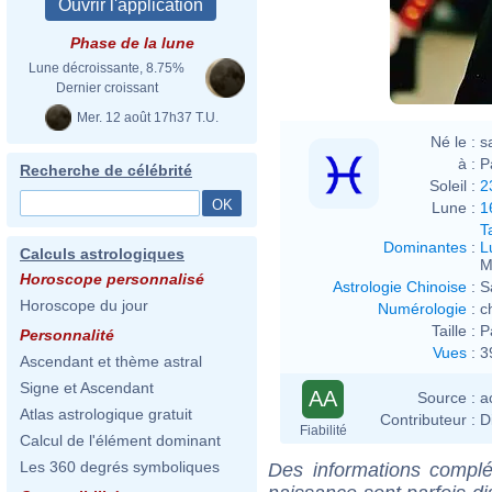
Phase de la lune
Lune décroissante, 8.75%
Dernier croissant
Mer. 12 août 17h37 T.U.
Né le :
s
à :
P
Recherche de célébrité
Soleil :
2
Lune :
1
T
Dominantes
:
L
Calculs astrologiques
M
Horoscope personnalisé
Astrologie Chinoise
:
S
Horoscope du jour
Numérologie
:
c
Taille :
P
Personnalité
Vues
:
3
Ascendant et thème astral
Signe et Ascendant
AA
Source :
a
Atlas astrologique gratuit
Contributeur :
D
Fiabilité
Calcul de l'élément dominant
Les 360 degrés symboliques
Des informations complé