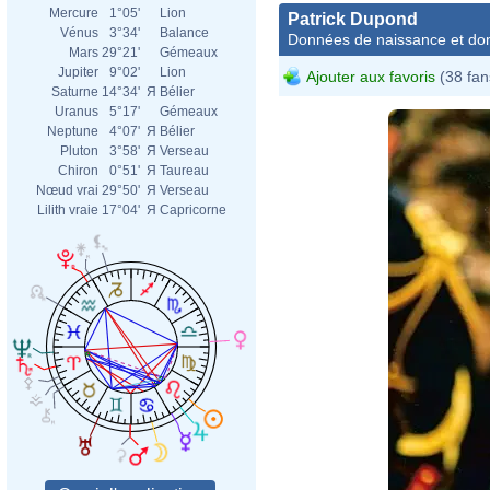
Mercure
1°05'
Lion
Patrick Dupond
Vénus
3°34'
Balance
Données de naissance et dom
Mars
29°21'
Gémeaux
Jupiter
9°02'
Lion
Ajouter aux favoris
(38 fan
Saturne
14°34'
Я
Bélier
Uranus
5°17'
Gémeaux
Neptune
4°07'
Я
Bélier
Pluton
3°58'
Я
Verseau
Chiron
0°51'
Я
Taureau
Nœud vrai
29°50'
Я
Verseau
Lilith vraie
17°04'
Я
Capricorne