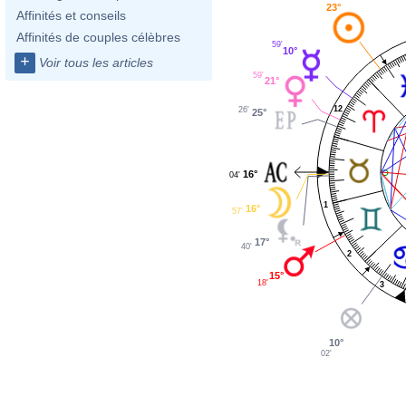
23°
Affinités et conseils
Affinités de couples célèbres
59'
10°
+
Voir tous les articles
59'
21°
12
26'
25°
16°
04'
1
16°
57'
17°
40'
2
15°
18'
3
10°
02'