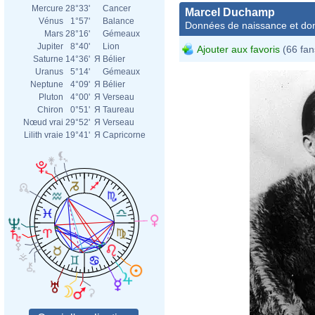
Mercure
28°33'
Cancer
Marcel Duchamp
Vénus
1°57'
Balance
Données de naissance et dom
Mars
28°16'
Gémeaux
Jupiter
8°40'
Lion
Ajouter aux favoris
(66 fan
Saturne
14°36'
Я
Bélier
Uranus
5°14'
Gémeaux
Neptune
4°09'
Я
Bélier
Pluton
4°00'
Я
Verseau
Chiron
0°51'
Я
Taureau
Nœud vrai
29°52'
Я
Verseau
Lilith vraie
19°41'
Я
Capricorne