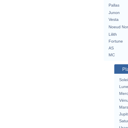
Pallas
Junon
Vesta
Noeud No
Lilith
Fortune
AS
MC
Pl
Solei
Lun
Merc
Vén
Mar
Jupit
Satu
Uran