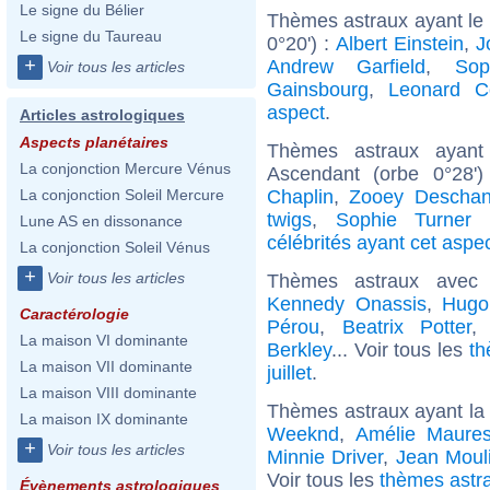
Le signe du Bélier
Thèmes astraux ayant le 
Le signe du Taureau
0°20') :
Albert Einstein
,
J
+
Andrew Garfield
,
Sop
Voir tous les articles
Gainsbourg
,
Leonard C
aspect
.
Articles astrologiques
Aspects planétaires
Thèmes astraux ayant
La conjonction Mercure Vénus
Ascendant (orbe 0°28'
Chaplin
,
Zooey Deschan
La conjonction Soleil Mercure
twigs
,
Sophie Turner (
Lune AS en dissonance
célébrités ayant cet aspe
La conjonction Soleil Vénus
+
Voir tous les articles
Thèmes astraux avec
Kennedy Onassis
,
Hugo
Caractérologie
Pérou
,
Beatrix Potter
La maison VI dominante
Berkley
... Voir tous les
th
La maison VII dominante
juillet
.
La maison VIII dominante
Thèmes astraux ayant la
La maison IX dominante
Weeknd
,
Amélie Maure
+
Voir tous les articles
Minnie Driver
,
Jean Moul
Voir tous les
thèmes astra
Évènements astrologiques