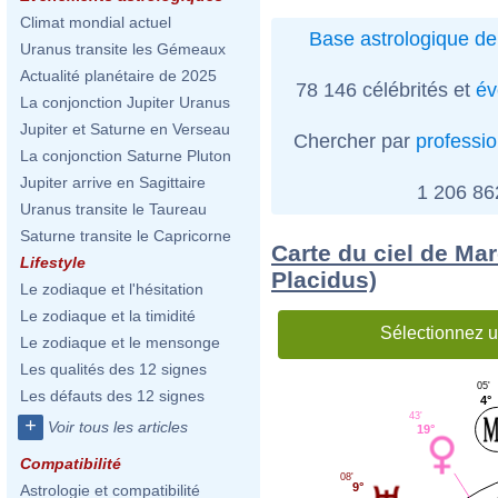
Climat mondial actuel
Base astrologique de
Uranus transite les Gémeaux
Actualité planétaire de 2025
78 146 célébrités et
év
La conjonction Jupiter Uranus
Jupiter et Saturne en Verseau
Chercher par
professi
La conjonction Saturne Pluton
Jupiter arrive en Sagittaire
1 206 8
Uranus transite le Taureau
Saturne transite le Capricorne
Carte du ciel de Ma
Lifestyle
Placidus)
Le zodiaque et l'hésitation
Le zodiaque et la timidité
Sélectionnez u
Le zodiaque et le mensonge
Les qualités des 12 signes
05'
Les défauts des 12 signes
4°
43'
+
Voir tous les articles
19°
Compatibilité
08'
9°
Astrologie et compatibilité