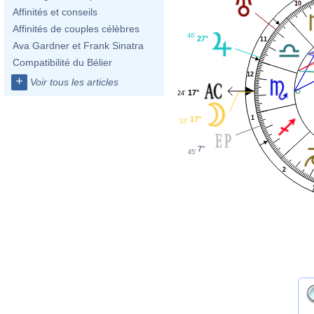
10
Affinités et conseils
Affinités de couples célèbres
46'
27°
11
Ava Gardner et Frank Sinatra
Compatibilité du Bélier
12
+
Voir tous les articles
17°
24'
1
17°
53'
7°
45'
2