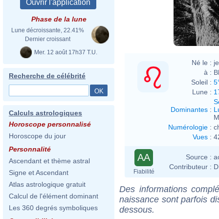
Phase de la lune
Lune décroissante, 22.41%
Dernier croissant
Mer. 12 août 17h37 T.U.
Né le :
j
à :
B
Recherche de célébrité
Soleil :
5
Lune :
1
S
Dominantes
:
L
Calculs astrologiques
M
Horoscope personnalisé
Numérologie
:
c
Horoscope du jour
Vues
:
4
Personnalité
AA
Source :
a
Ascendant et thème astral
Contributeur :
D
Fiabilité
Signe et Ascendant
Atlas astrologique gratuit
Des informations complé
Calcul de l'élément dominant
naissance sont parfois di
Les 360 degrés symboliques
dessous.