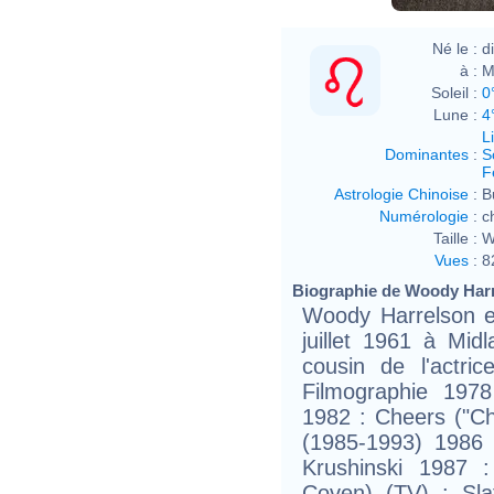
Né le :
d
à :
M
Soleil :
0
Lune :
4
L
Dominantes
:
S
F
Astrologie Chinoise
:
B
Numérologie
:
c
Taille :
W
Vues
:
8
Biographie de Woody Harre
Woody Harrelson e
juillet 1961 à Midl
cousin de l'actri
Filmographie 1978
1982 : Cheers ("C
(1985-1993) 1986
Krushinski 1987 
Coven) (TV) : Sla