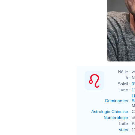
Né le :
v
à :
N
Soleil :
0
Lune :
1
L
Dominantes
:
S
M
Astrologie Chinoise
:
C
Numérologie
:
c
Taille :
P
Vues
:
1