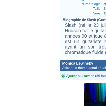
Numérologie
:
c
Taille :
S
Vues
:
1
Biographie de Slash (Guns
Slash (né le 23 ju
Hudson fut le guita
années 90 et joue à
est un guitariste
ayant un son très
chromatique fluide 
Monica Lewinsky
Afficher le thème astral détail
Ajouter aux favoris
(86 fan