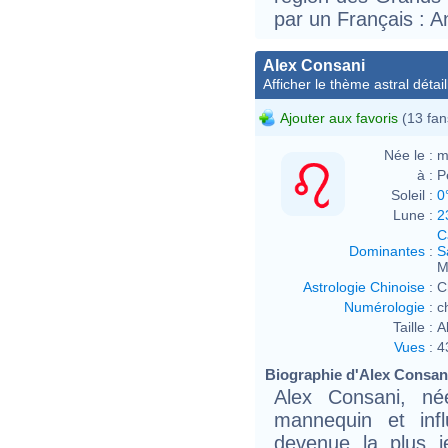
par un Français : A
Alex Consani
Afficher le thème astral détail
Ajouter aux favoris
(13 fan
Née le :
m
à :
P
Soleil :
0
Lune :
2
C
Dominantes
:
S
M
Astrologie Chinoise
:
C
Numérologie
:
c
Taille :
A
Vues
:
4
Biographie d'Alex Consani 
Alex Consani, né
mannequin et infl
devenue la plus 