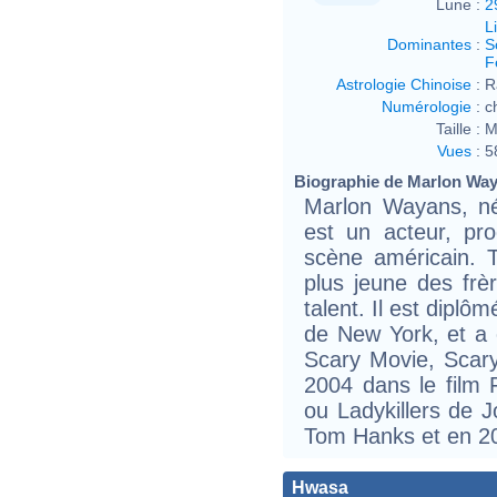
Lune :
2
L
Dominantes
:
S
F
Astrologie Chinoise
:
R
Numérologie
:
c
Taille :
M
Vues
:
5
Biographie de Marlon Waya
Marlon Wayans, né
est un acteur, pro
scène américain. T
plus jeune des fr
talent. Il est diplô
de New York, et a 
Scary Movie, Scar
2004 dans le film F
ou Ladykillers de 
Tom Hanks et en 20
Hwasa