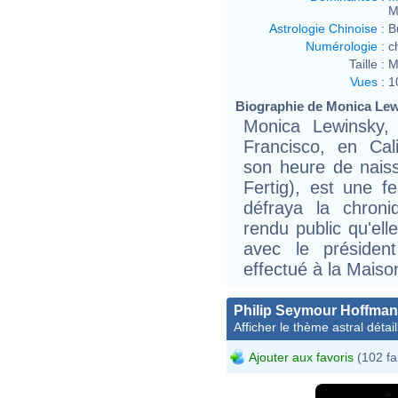
M
Astrologie Chinoise
:
B
Numérologie
:
c
Taille :
M
Vues
:
1
Biographie de Monica Lewi
Monica Lewinsky,
Francisco, en Cali
son heure de nais
Fertig), est une f
défraya la chroni
rendu public qu'ell
avec le président
effectué à la Maiso
Philip Seymour Hoffman
Afficher le thème astral détail
Ajouter aux favoris
(102 fa