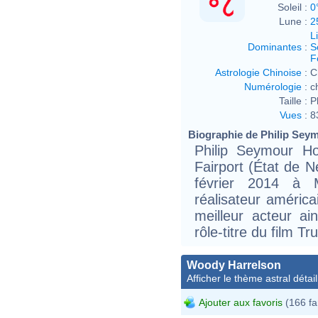
Soleil :
0
Lune :
2
L
Dominantes
:
S
F
Astrologie Chinoise
:
C
Numérologie
:
c
Taille :
P
Vues
:
8
Biographie de Philip Seym
Philip Seymour Ho
Fairport (État de N
février 2014 à 
réalisateur américa
meilleur acteur a
rôle-titre du film 
Woody Harrelson
Afficher le thème astral détail
Ajouter aux favoris
(166 fa