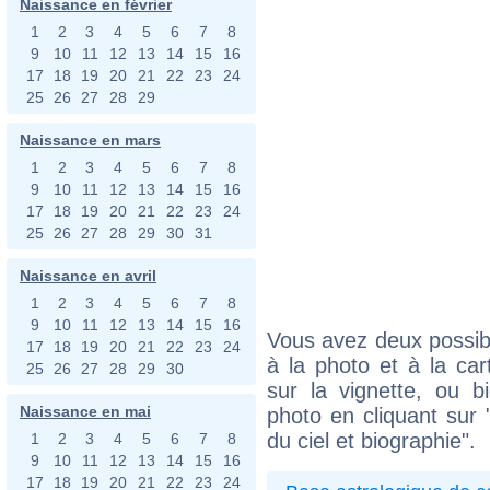
Naissance en février
1
2
3
4
5
6
7
8
9
10
11
12
13
14
15
16
17
18
19
20
21
22
23
24
25
26
27
28
29
Naissance en mars
1
2
3
4
5
6
7
8
9
10
11
12
13
14
15
16
17
18
19
20
21
22
23
24
25
26
27
28
29
30
31
Naissance en avril
1
2
3
4
5
6
7
8
9
10
11
12
13
14
15
16
Vous avez deux possibi
17
18
19
20
21
22
23
24
à la photo et à la car
25
26
27
28
29
30
sur la vignette, ou 
Naissance en mai
photo en cliquant sur 
du ciel et biographie".
1
2
3
4
5
6
7
8
9
10
11
12
13
14
15
16
17
18
19
20
21
22
23
24