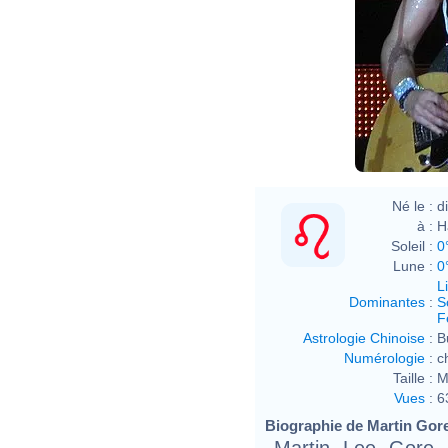
Né le :
d
à :
H
Soleil :
0
Lune :
0
L
Dominantes
:
S
F
Astrologie Chinoise
:
B
Numérologie
:
c
Taille :
M
Vues
:
6
Biographie de Martin Gore 
Martin Lee Gore (