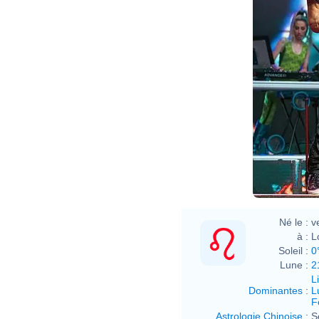
Né le :
v
à :
L
Soleil :
0
Lune :
2
L
Dominantes
:
L
F
Astrologie Chinoise
:
S