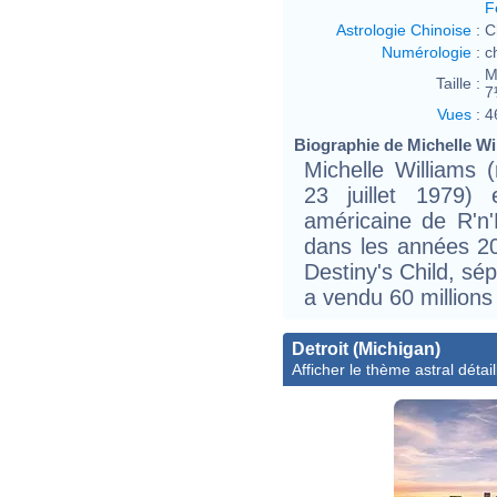
F
Astrologie Chinoise
:
C
Numérologie
:
c
M
Taille :
7
Vues
:
4
Biographie de Michelle Wil
Michelle Williams (
23 juillet 1979)
américaine de R'n'
dans les années 2
Destiny's Child, sé
a vendu 60 millions
Detroit (Michigan)
Afficher le thème astral détail