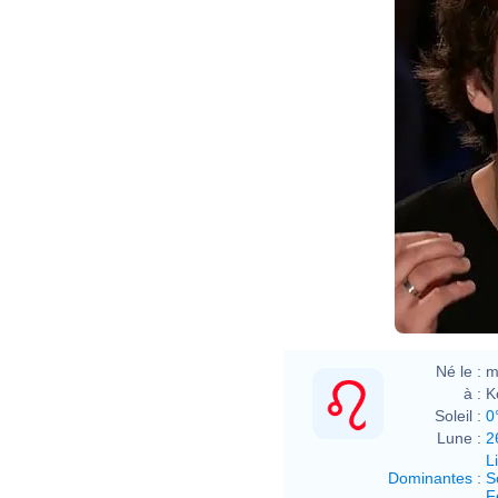
Né le :
m
à :
K
Soleil :
0
Lune :
2
L
Dominantes
:
S
F