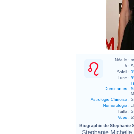
Née le :
m
à :
S
Soleil :
0
Lune :
9
L
Dominantes
:
S
M
Astrologie Chinoise
:
S
Numérologie
:
c
Taille :
S
Vues
:
5
Biographie de Stephanie S
Stephanie Michelle 