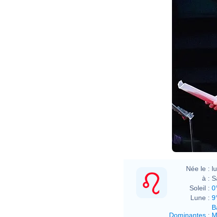
Née le :
l
à :
S
Soleil :
0
Lune :
9
B
Dominantes
:
M