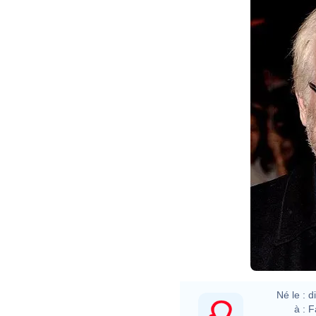
Né le :
d
à :
F