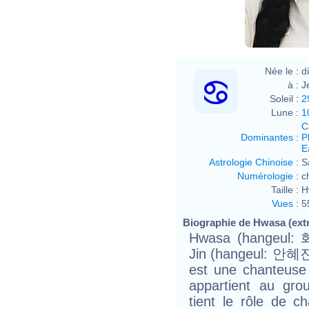
Née le :
d
à :
J
Soleil :
2
Lune :
1
C
Dominantes
:
P
E
Astrologie Chinoise
:
S
Numérologie
:
c
Taille :
H
Vues
:
5
Biographie de Hwasa (extr
Hwasa (hangeul: 
Jin (hangeul: 안혜진),
est une chanteuse
appartient au gr
tient le rôle de c