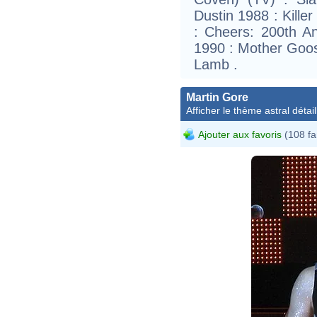
Dustin 1988 : Killer
: Cheers: 200th A
1990 : Mother Goos
Lamb .
Martin Gore
Afficher le thème astral détail
Ajouter aux favoris
(108 fa