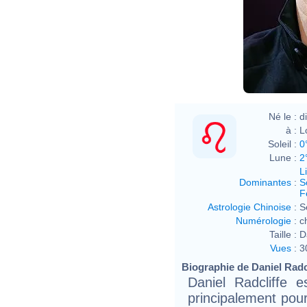
Né le :
d
à :
L
Soleil :
0
Lune :
2
L
Dominantes
:
S
F
Astrologie Chinoise
:
S
Numérologie
:
c
Taille :
D
Vues
:
3
Biographie de Daniel Radcli
Daniel Radcliffe 
principalement pour