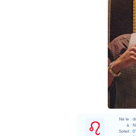
Né le :
d
à :
N
Soleil :
0