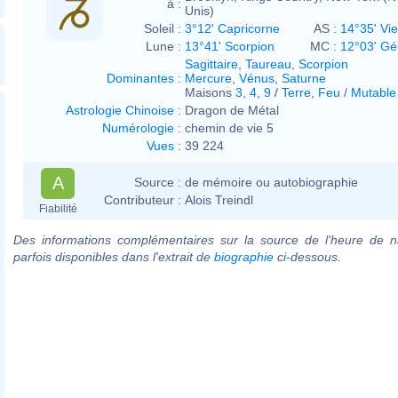
à :
Unis)
Soleil :
3°12' Capricorne
AS :
14°35' Vi
Lune :
13°41' Scorpion
MC :
12°03' G
Sagittaire
,
Taureau
,
Scorpion
Dominantes
:
Mercure
,
Vénus
,
Saturne
Maisons
3
,
4
,
9
/
Terre
,
Feu
/
Mutable
Astrologie Chinoise
:
Dragon de Métal
Numérologie
:
chemin de vie 5
Vues
:
39 224
A
Source :
de mémoire ou autobiographie
Contributeur :
Alois Treindl
Fiabilité
Des informations complémentaires sur la source de l'heure de n
parfois disponibles dans l'extrait de
biographie
ci-dessous.