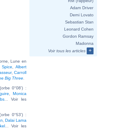
RM (rappeur)
Adam Driver
Demi Lovato
Sebastian Stan
Leonard Cohen
Gordon Ramsay
Madonna
+
Voir tous les articles
corne, Lune en
 Spice
,
Albert
asseur
,
Carroll
ême
Big Three
.
orbe 0°08') :
uire
,
Monica
bs
... Voir les
orbe 0°53') :
an
,
Dalai Lama
kel
... Voir les