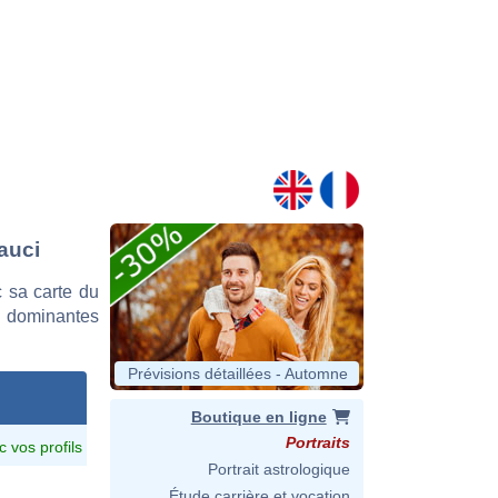
auci
 sa carte du
es dominantes
Prévisions détaillées - Automne
Boutique en ligne
Portraits
c vos profils
Portrait astrologique
Étude carrière et vocation