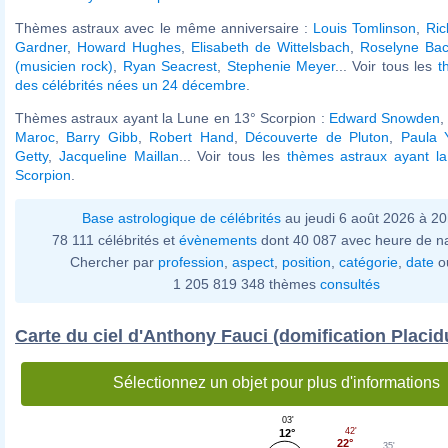
Thèmes astraux avec le même anniversaire :
Louis Tomlinson
,
Ric
Gardner
,
Howard Hughes
,
Elisabeth de Wittelsbach
,
Roselyne Bac
(musicien rock)
,
Ryan Seacrest
,
Stephenie Meyer
... Voir tous les
t
des célébrités nées un 24 décembre
.
Thèmes astraux ayant la Lune en 13° Scorpion :
Edward Snowden
Maroc
,
Barry Gibb
,
Robert Hand
,
Découverte de Pluton
,
Paula 
Getty
,
Jacqueline Maillan
... Voir tous les
thèmes astraux ayant l
Scorpion
.
Base astrologique de célébrités
au jeudi 6 août 2026 à 2
78 111 célébrités et
évènements
dont 40 087 avec heure de n
Chercher par
profession
,
aspect
,
position
,
catégorie
,
date
o
1 205 819 348 thèmes
consultés
Carte du ciel d'Anthony Fauci (domification Placid
Sélectionnez un objet pour plus d'informations
03'
42'
12°
22°
35'