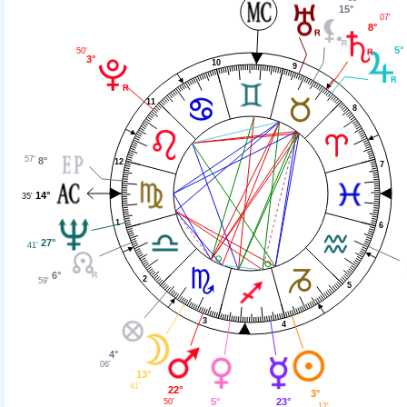
15°
07'
8°
5°
50'
3°
10
9
11
8
57'
8°
12
7
14°
35'
1
6
27°
41'
6°
2
59'
5
3
4
4°
06'
13°
41'
22°
3°
5°
23°
50'
12'