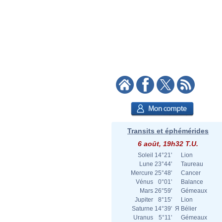
Transits et éphémérides
6 août, 19h32 T.U.
Soleil
14°21'
Lion
Lune
23°44'
Taureau
Mercure
25°48'
Cancer
Vénus
0°01'
Balance
Mars
26°59'
Gémeaux
Jupiter
8°15'
Lion
Saturne
14°39'
Я
Bélier
Uranus
5°11'
Gémeaux