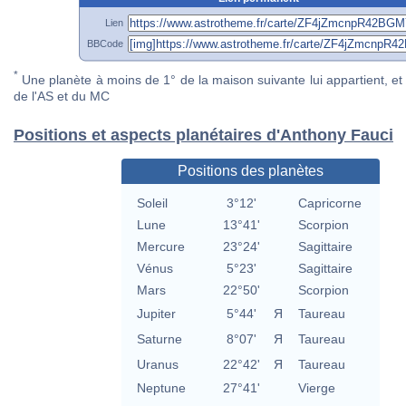
Lien
BBCode
*
Une planète à moins de 1° de la maison suivante lui appartient, et 
de l'AS et du MC
Positions et aspects planétaires d'Anthony Fauci
Positions des planètes
Soleil
3°12'
Capricorne
Lune
13°41'
Scorpion
Mercure
23°24'
Sagittaire
Vénus
5°23'
Sagittaire
Mars
22°50'
Scorpion
Jupiter
5°44'
Я
Taureau
Saturne
8°07'
Я
Taureau
Uranus
22°42'
Я
Taureau
Neptune
27°41'
Vierge