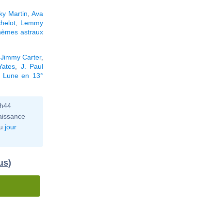
ky Martin
,
Ava
helot
,
Lemmy
hèmes astraux
,
Jimmy Carter
,
Yates
,
J. Paul
a Lune en 13°
0h44
aissance
u
jour
us)