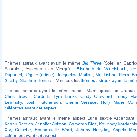
Thèmes astraux ayant ayant le même
Big Three
(Soleil en Capri
Scorpion, Ascendant en Vierge) :
Elisabeth de Wittelsbach
,
Ice
Dupontel
,
Régine (artiste)
,
Jacqueline Maillan
,
Mel Lisboa
,
Pierre Br
Shelby
,
Stephen Hendry
... Voir tous les
thèmes astraux ayant le m
Thèmes astraux ayant le même aspect Mars opposition Uranus (
Chris Brown
,
Cardi B
,
Tyra Banks
,
Cindy Crawford
,
Tobey Mag
Lewinsky
,
Josh Hutcherson
,
Gianni Versace
,
Holly Marie Com
célébrités ayant cet aspect
.
Thèmes astraux ayant le même aspect Lune sextile Ascendant (
Keanu Reeves
,
Jennifer Aniston
,
Cameron Diaz
,
Kourtney Kardashi
XIV
,
Coluche
,
Emmanuelle Béart
,
Johnny Hallyday
,
Angela Mer
célébrités ayant cet aspect
.