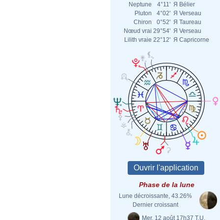
Neptune
4°11'
Я
Bélier
Pluton
4°02'
Я
Verseau
Chiron
0°52'
Я
Taureau
Nœud vrai
29°54'
Я
Verseau
Lilith vraie
22°12'
Я
Capricorne
Phase de la lune
Lune décroissante, 43.26%
Dernier croissant
Mer. 12 août 17h37 T.U.