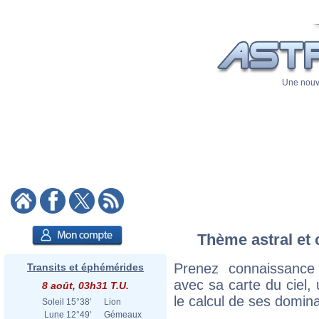
Une nouve
Thème astral et 
Prenez connaissance
Transits et éphémérides
avec sa carte du ciel, 
8 août, 03h31 T.U.
le calcul de ses domina
Soleil
15°38'
Lion
Lune
12°49'
Gémeaux