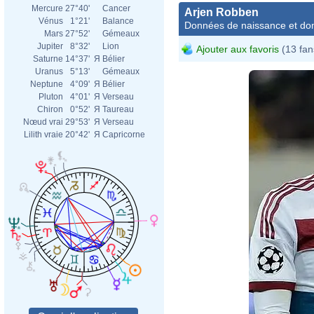
Mercure
27°40'
Cancer
Arjen Robben
Vénus
1°21'
Balance
Données de naissance et dom
Mars
27°52'
Gémeaux
Jupiter
8°32'
Lion
Ajouter aux favoris
(13 fan
Saturne
14°37'
Я
Bélier
Uranus
5°13'
Gémeaux
Neptune
4°09'
Я
Bélier
Pluton
4°01'
Я
Verseau
Chiron
0°52'
Я
Taureau
Nœud vrai
29°53'
Я
Verseau
Lilith vraie
20°42'
Я
Capricorne