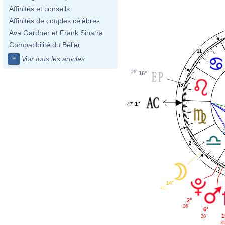
Affinités et conseils
Affinités de couples célèbres
Ava Gardner et Frank Sinatra
Compatibilité du Bélier
11
+
Voir tous les articles
26'
16°
12
1°
47'
1
2
3
14°
41'
2°
06'
6°
1
20'
31