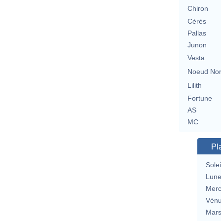
Chiron
Cérès
Pallas
Junon
Vesta
Noeud No
Lilith
Fortune
AS
MC
Pl
Solei
Lun
Merc
Vén
Mar