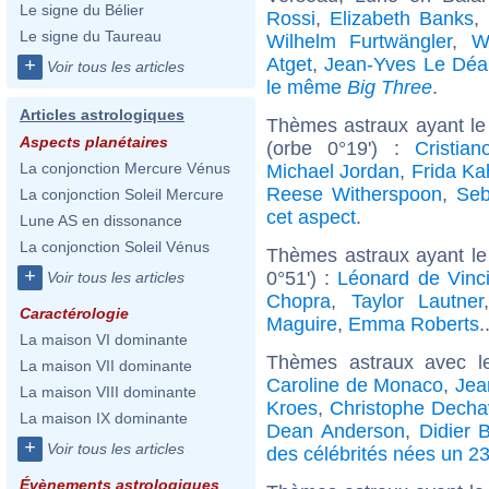
Le signe du Bélier
Rossi
,
Elizabeth Banks
,
Le signe du Taureau
Wilhelm Furtwängler
,
W
Atget
,
Jean-Yves Le Déa
+
Voir tous les articles
le même
Big Three
.
Articles astrologiques
Thèmes astraux ayant le
Aspects planétaires
(orbe 0°19') :
Cristia
La conjonction Mercure Vénus
Michael Jordan
,
Frida Ka
Reese Witherspoon
,
Seb
La conjonction Soleil Mercure
cet aspect
.
Lune AS en dissonance
La conjonction Soleil Vénus
Thèmes astraux ayant le
+
0°51') :
Léonard de Vinc
Voir tous les articles
Chopra
,
Taylor Lautner
Caractérologie
Maguire
,
Emma Roberts
.
La maison VI dominante
Thèmes astraux avec l
La maison VII dominante
Caroline de Monaco
,
Jea
La maison VIII dominante
Kroes
,
Christophe Dech
La maison IX dominante
Dean Anderson
,
Didier 
+
Voir tous les articles
des célébrités nées un 23
Évènements astrologiques