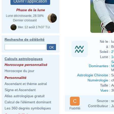
Phase de la lune
Lune décroissante, 28.58%
Dernier croissant
Mer. 12 août 17h37 T.U.
Recherche de célébrité
Né le :
l
à :
B
Soleil :
2
Lune :
1
Calculs astrologiques
S
Horoscope personnalisé
Dominantes
:
M
M
Horoscope du jour
Astrologie Chinoise
:
S
Personnalité
Numérologie
:
c
Ascendant et thème astral
Taille :
A
Signe et Ascendant
Vues
:
3
Atlas astrologique gratuit
C
Source :
s
Calcul de l'élément dominant
Contributeur :
J
Les 360 degrés symboliques
Fiabilité