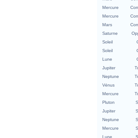
Mercure
Con
Mercure
Con
Mars
Con
Saturne
Opp
Soleil
Soleil
Lune
Jupiter
T
Neptune
T
Vénus
T
Mercure
T
Pluton
S
Jupiter
S
Neptune
S
Mercure
S
Lune
S