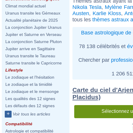
Thèmes astraux ayant la
Climat mondial actuel
Nikola Tesla
,
Mylène Far
Austen
,
Karlie Kloss
,
Ant
Uranus transite les Gémeaux
tous les
thèmes astraux a
Actualité planétaire de 2025
La conjonction Jupiter Uranus
Base astrologique de 
Jupiter et Saturne en Verseau
La conjonction Saturne Pluton
78 138 célébrités et
év
Jupiter arrive en Sagittaire
Uranus transite le Taureau
Chercher par
professi
Saturne transite le Capricorne
Lifestyle
1 206 5
Le zodiaque et l'hésitation
Le zodiaque et la timidité
Carte du ciel d'Arj
Le zodiaque et le mensonge
Placidus)
Les qualités des 12 signes
Les défauts des 12 signes
Sélectionnez u
+
Voir tous les articles
Compatibilité
Astrologie et compatibilité