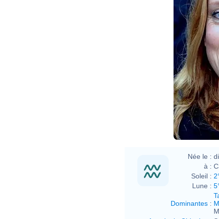
Née le :
d
à :
C
Soleil :
2
Lune :
5
T
Dominantes
:
M
M