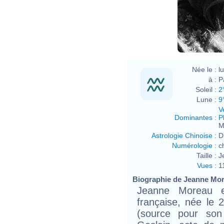
Née le :
l
à :
P
Soleil :
2
Lune :
9
V
Dominantes
:
P
M
Astrologie Chinoise
:
D
Numérologie
:
c
Taille :
J
Vues
:
1
Biographie de Jeanne More
Jeanne Moreau e
française, née le 
(source pour son