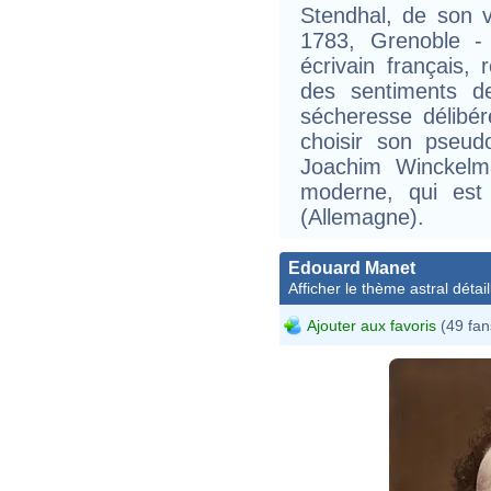
Stendhal, de son v
1783, Grenoble -
écrivain français, 
des sentiments d
sécheresse délibé
choisir son pse
Joachim Winckelma
moderne, qui est
(Allemagne).
Edouard Manet
Afficher le thème astral détail
Ajouter aux favoris
(49 fan