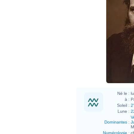
Nada
Né le :
l
à :
P
Soleil :
2
Lune :
2
V
Dominantes
:
J
M
Numérologie
:
c