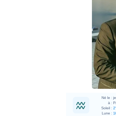
Né le :
j
à :
P
Soleil :
2
Lune :
1