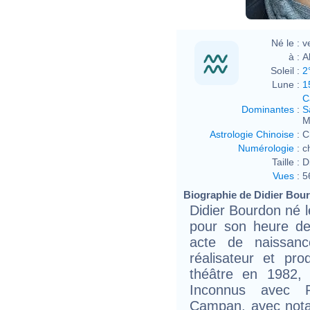
Né le :
v
à :
A
Soleil :
2
Lune :
1
C
Dominantes
:
S
M
Astrologie Chinoise
:
C
Numérologie
:
c
Taille :
D
Vues
:
5
Biographie de Didier Bour
Didier Bourdon né l
pour son heure de
acte de naissanc
réalisateur et pr
théâtre en 1982, 
Inconnus avec P
Campan, avec nota