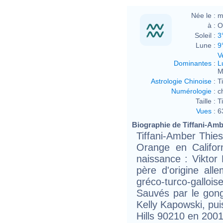
Née le :
m
à :
O
Soleil :
3
Lune :
9
V
Dominantes
:
L
M
Astrologie Chinoise
:
T
Numérologie
:
c
Taille :
T
Vues
:
6
Biographie de Tiffani-Ambe
Tiffani-Amber Thies
Orange en Califor
naissance : Viktor 
père d'origine all
gréco-turco-gallois
Sauvés par le gong
Kelly Kapowski, puis
Hills 90210 en 2001