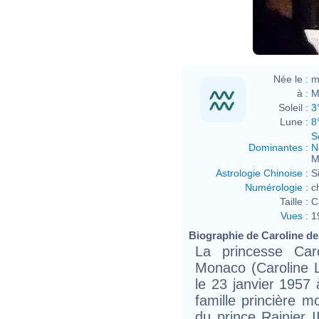
Née le :
m
à :
M
Soleil :
3
Lune :
8
S
Dominantes
:
N
M
Astrologie Chinoise
:
S
Numérologie
:
c
Taille :
C
Vues
:
1
Biographie de Caroline de
La princesse Caro
Monaco (Caroline L
le 23 janvier 195
famille princière m
du prince Rainier 