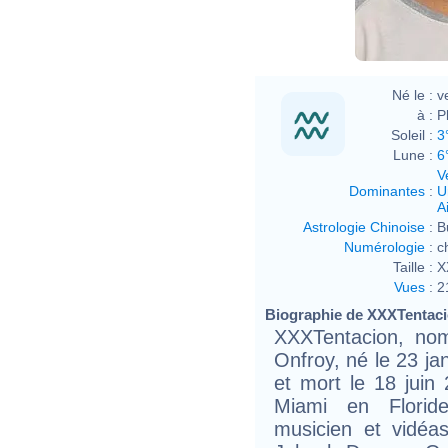
Né le :
v
à :
P
Soleil :
3
Lune :
6
V
Dominantes
:
U
Ai
Astrologie Chinoise
:
B
Numérologie
:
c
Taille :
X
Vues
:
2
Biographie de XXXTentacio
XXXTentacion, no
Onfroy, né le 23 ja
et mort le 18 juin
Miami en Floride
musicien et vidéa