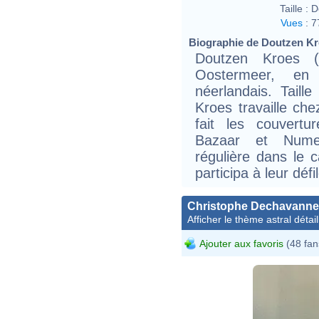
Taille :
D
Vues
:
7
Biographie de Doutzen Kro
Doutzen Kroes 
Oostermeer, en
néerlandais. Taill
Kroes travaille c
fait les couvert
Bazaar et Numer
régulière dans le c
participa à leur dé
Christophe Dechavanne
Afficher le thème astral détail
Ajouter aux favoris
(48 fan