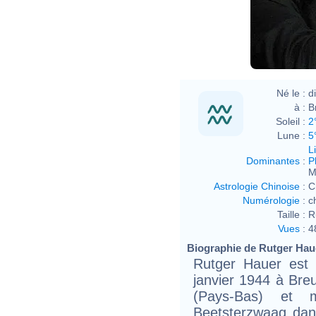
Né le :
d
à :
B
Soleil :
2
Lune :
5
L
Dominantes
:
P
M
Astrologie Chinoise
:
C
Numérologie
:
c
Taille :
R
Vues
:
4
Biographie de Rutger Haue
Rutger Hauer est 
janvier 1944 à Breu
(Pays-Bas) et 
Beetsterzwaag dans