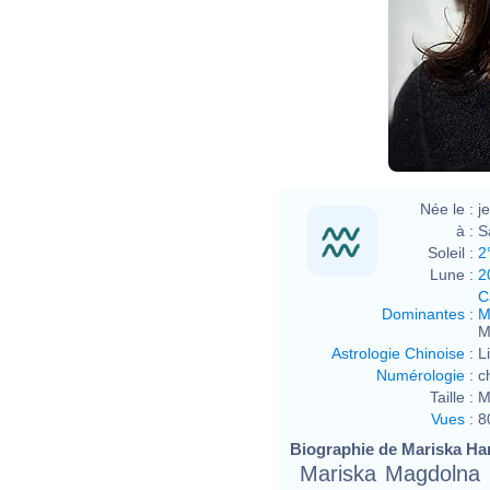
Née le :
j
à :
S
Soleil :
2
Lune :
2
C
Dominantes
:
M
M
Astrologie Chinoise
:
L
Numérologie
:
c
Taille :
M
Vues
:
8
Biographie de Mariska Harg
Mariska Magdolna H