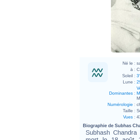
Né le :
s
à :
C
Soleil :
3
Lune :
2
V
Dominantes
:
M
M
Numérologie
:
c
Taille :
S
Vues
:
4
Biographie de Subhas Cha
Subhash Chandra B
mort le 18 août 1