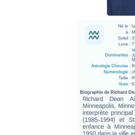
Né le :
l
à :
M
Soleil :
3
Lune :
7
V
Dominantes
:
J
M
Astrologie Chinoise
:
B
Numérologie
:
c
Taille :
R
Vues
:
6
Biographie de Richard Dea
Richard Dean A
Minneapolis, Minnes
interprète principa
(1985-1994) et S
enfance à Minneap
1950 dans la ville 