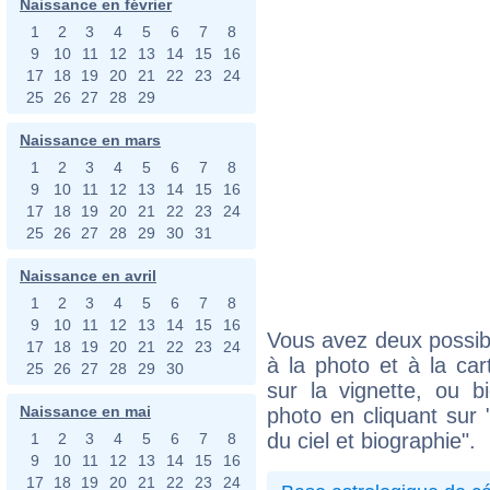
Naissance en février
1
2
3
4
5
6
7
8
9
10
11
12
13
14
15
16
17
18
19
20
21
22
23
24
25
26
27
28
29
Naissance en mars
1
2
3
4
5
6
7
8
9
10
11
12
13
14
15
16
17
18
19
20
21
22
23
24
25
26
27
28
29
30
31
Naissance en avril
1
2
3
4
5
6
7
8
9
10
11
12
13
14
15
16
Vous avez deux possibi
17
18
19
20
21
22
23
24
à la photo et à la car
25
26
27
28
29
30
sur la vignette, ou 
Naissance en mai
photo en cliquant sur 
du ciel et biographie".
1
2
3
4
5
6
7
8
9
10
11
12
13
14
15
16
17
18
19
20
21
22
23
24