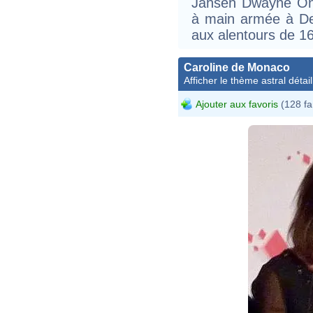
Jahseh Dwayne Onf
à main armée à De
aux alentours de 16
Caroline de Monaco
Afficher le thème astral détail
Ajouter aux favoris
(128 fa
Caro
simo