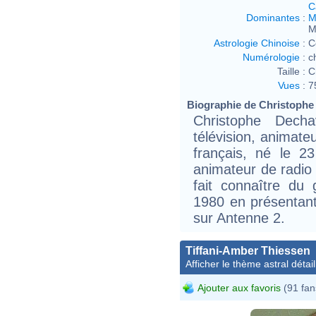
C
Dominantes
:
M
M
Astrologie Chinoise
:
C
Numérologie
:
c
Taille :
C
Vues
:
7
Biographie de Christophe 
Christophe Dech
télévision, animate
français, né le 2
animateur de radio 
fait connaître du
1980 en présentant
sur Antenne 2.
Tiffani-Amber Thiessen
Afficher le thème astral détail
Ajouter aux favoris
(91 fan