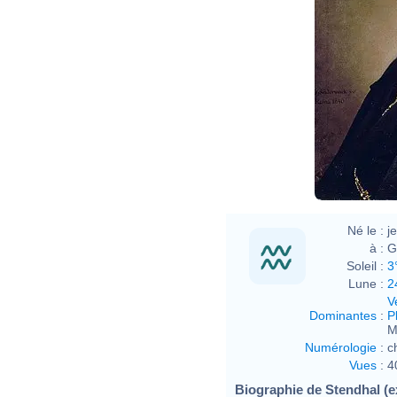
Olof
Né le :
j
à :
G
Soleil :
3
Lune :
2
V
Dominantes
:
P
M
Numérologie
:
c
Vues
:
4
Biographie de Stendhal (ex