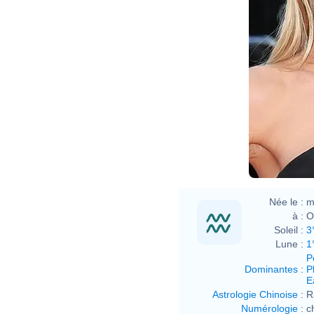
Née le :
m
à :
O
Soleil :
3
Lune :
1
P
Dominantes
:
P
E
Astrologie Chinoise
:
R
Numérologie
:
c