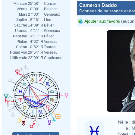
Mercure
25°58'
Cancer
Cameron Daddo
Vénus
0°08'
Balance
Données de naissance et dom
Mars
27°03'
Gémeaux
Jupiter
8°16'
Lion
Ajouter aux favoris
(aucun 
Saturne
14°39'
Я
Bélier
Uranus
5°11'
Gémeaux
Neptune
4°11'
Я
Bélier
Pluton
4°02'
Я
Verseau
Chiron
0°52'
Я
Taureau
Nœud vrai
29°54'
Я
Verseau
Lilith vraie
22°09'
Я
Capricorne
Eva R
Né le :
d
à :
M
Soleil :
1