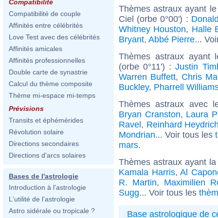
Compatibilité
Thèmes astraux ayant le
Compatibilité de couple
Ciel (orbe 0°00') :
Donal
Affinités entre célébrités
Whitney Houston
,
Halle 
Love Test avec des célébrités
Bryant
,
Abbé Pierre
... Vo
Affinités amicales
Thèmes astraux ayant 
Affinités professionnelles
(orbe 0°11') :
Justin Tim
Double carte de synastrie
Warren Buffett
,
Chris Mar
Calcul du thème composite
Buckley
,
Pharrell William
Thème mi-espace mi-temps
Thèmes astraux avec l
Prévisions
Bryan Cranston
,
Laura P
Transits et éphémérides
Ravel
,
Reinhard Heydric
Révolution solaire
Mondrian
... Voir tous les
Directions secondaires
mars
.
Directions d'arcs solaires
Thèmes astraux ayant la 
Kamala Harris
,
Al Capon
Bases de l'astrologie
R. Martin
,
Maximilien R
Introduction à l'astrologie
Sugg
... Voir tous les
thèm
L'utilité de l'astrologie
Astro sidérale ou tropicale ?
Base astrologique de cé