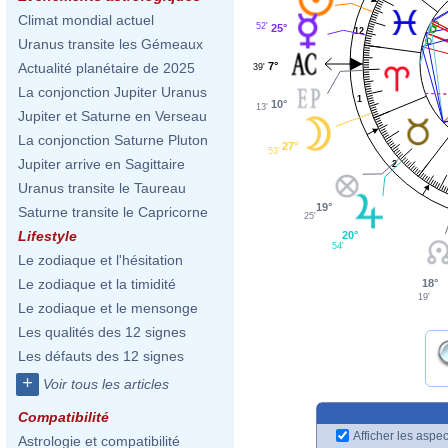
Climat mondial actuel
52'
25°
12
Uranus transite les Gémeaux
7°
Actualité planétaire de 2025
39'
La conjonction Jupiter Uranus
1
10°
13'
Jupiter et Saturne en Verseau
La conjonction Saturne Pluton
27°
53'
Jupiter arrive en Sagittaire
2
Uranus transite le Taureau
19°
Saturne transite le Capricorne
25'
Lifestyle
20°
54'
Le zodiaque et l'hésitation
Le zodiaque et la timidité
18°
19'
Le zodiaque et le mensonge
Les qualités des 12 signes
Les défauts des 12 signes
+
Voir tous les articles
Compatibilité
Afficher les aspec
Astrologie et compatibilité