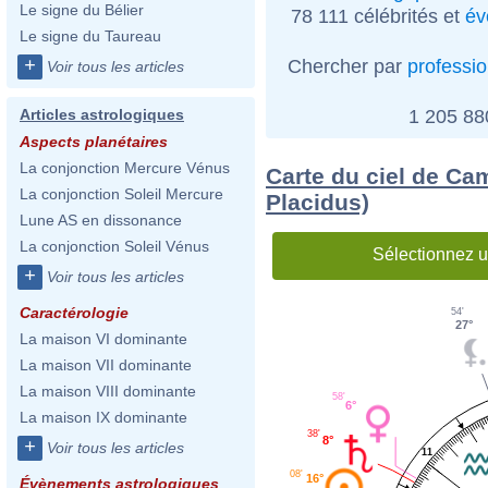
Le signe du Bélier
78 111 célébrités et
év
Le signe du Taureau
+
Chercher par
professi
Voir tous les articles
1 205 8
Articles astrologiques
Aspects planétaires
La conjonction Mercure Vénus
Carte du ciel de Ca
La conjonction Soleil Mercure
Placidus)
Lune AS en dissonance
La conjonction Soleil Vénus
Sélectionnez u
+
Voir tous les articles
Caractérologie
54'
27°
La maison VI dominante
La maison VII dominante
La maison VIII dominante
58'
6°
La maison IX dominante
38'
8°
+
Voir tous les articles
11
08'
16°
Évènements astrologiques