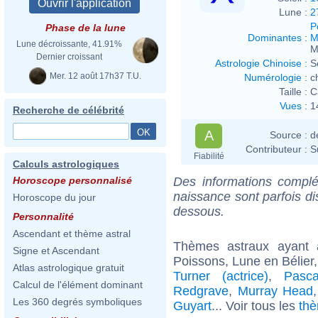
Lune :
2
P
Phase de la lune
Dominantes
:
M
Lune décroissante, 41.91%
M
Dernier croissant
Astrologie Chinoise
:
S
Mer. 12 août 17h37 T.U.
Numérologie
:
c
Taille :
C
Vues
:
1
Recherche de célébrité
A
Source :
d
Contributeur :
S
Fiabilité
Calculs astrologiques
Des informations complé
Horoscope personnalisé
naissance sont parfois di
Horoscope du jour
dessous.
Personnalité
Ascendant et thème astral
Thèmes astraux ayant
Signe et Ascendant
Poissons, Lune en Bélier,
Atlas astrologique gratuit
Turner (actrice)
,
Pasc
Calcul de l'élément dominant
Redgrave
,
Murray Head
Les 360 degrés symboliques
Guyart
... Voir tous les
thè