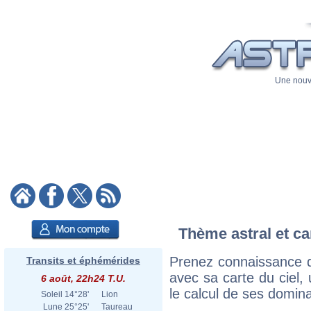
Une nouve
Thème astral et c
Prenez connaissance 
Transits et éphémérides
avec sa carte du ciel, 
6 août, 22h24 T.U.
le calcul de ses domina
Soleil
14°28'
Lion
Lune
25°25'
Taureau