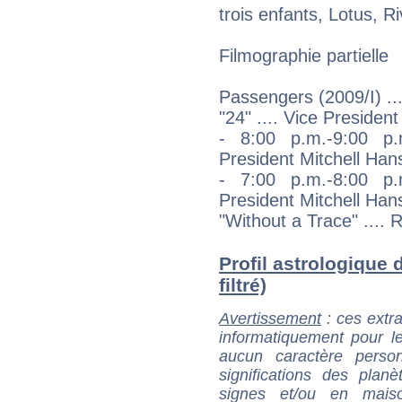
trois enfants, Lotus, R
Filmographie partielle
Passengers (2009/I) ..
"24" .... Vice Presiden
- 8:00 p.m.-9:00 p.
President Mitchell Han
- 7:00 p.m.-8:00 p.
President Mitchell Han
"Without a Trace" .... 
Profil astrologique
filtré)
Avertissement
: ces extra
informatiquement pour le
aucun caractère perso
significations des pla
signes et/ou en maiso