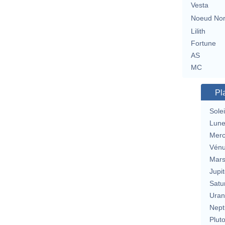
Vesta
Noeud No
Lilith
Fortune
AS
MC
Pl
Solei
Lun
Merc
Vén
Mar
Jupit
Satu
Uran
Nept
Plut