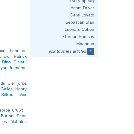
RM (rappeur)
Adam Driver
Demi Lovato
Sebastian Stan
Leonard Cohen
Gordon Ramsay
Madonna
+
ncer, Lune en
Voir tous les articles
llard
,
Patrick
,
Dino Cinieri
,
ayant le même
du Ciel (orbe
 Galles
,
Henry
Siffredi
... Voir
orbe 0°06') :
 Burton
,
Penn
r les
célébrités