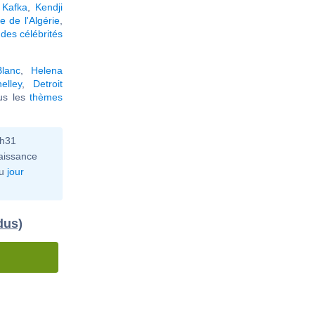
 Kafka
,
Kendji
 de l'Algérie
,
des célébrités
lanc
,
Helena
elley
,
Detroit
ous les
thèmes
6h31
aissance
u
jour
dus)