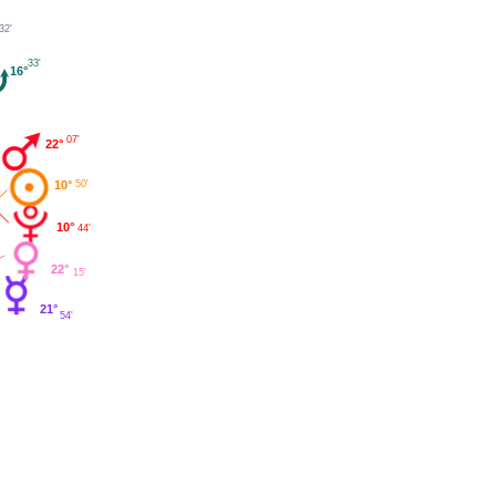
32'
°
33'
16°
07'
22°
50'
10°
10°
44'
22°
15'
21°
54'