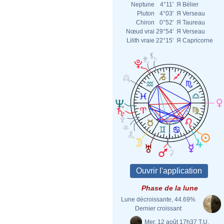
Neptune
4°11'
Я
Bélier
Pluton
4°03'
Я
Verseau
Chiron
0°52'
Я
Taureau
Nœud vrai
29°54'
Я
Verseau
Lilith vraie
22°15'
Я
Capricorne
Phase de la lune
Lune décroissante, 44.69%
Dernier croissant
Mer. 12 août 17h37 T.U.