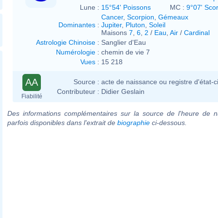
Lune :
15°54' Poissons
MC :
9°07' Sco
Cancer
,
Scorpion
,
Gémeaux
Dominantes
:
Jupiter
,
Pluton
,
Soleil
Maisons
7
,
6
,
2
/
Eau
,
Air
/
Cardinal
Astrologie Chinoise
:
Sanglier d'Eau
Numérologie
:
chemin de vie 7
Vues
:
15 218
AA
Source :
acte de naissance ou registre d'état-ci
Contributeur :
Didier Geslain
Fiabilité
Des informations complémentaires sur la source de l'heure de n
parfois disponibles dans l'extrait de
biographie
ci-dessous.