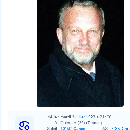
Né le :
mardi
3 juillet
1923 à 21h00
à :
Quimper (29) (France)
Soleil :
10°50' Cancer
AS :
7°35' Cap