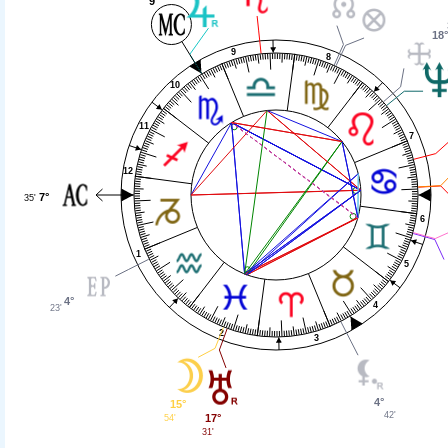
9°
18
9
8
10
11
7
12
7°
35'
6
1
5
4°
4
23'
2
3
4°
15°
42'
17°
54'
31'