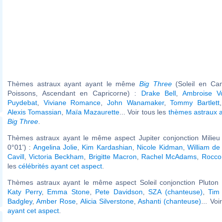
Thèmes astraux ayant ayant le même
Big Three
(Soleil en Ca
Poissons, Ascendant en Capricorne) :
Drake Bell
,
Ambroise Vo
Puydebat
,
Viviane Romance
,
John Wanamaker
,
Tommy Bartlett
Alexis Tomassian
,
Maïa Mazaurette
... Voir tous les
thèmes astraux 
Big Three
.
Thèmes astraux ayant le même aspect Jupiter conjonction Milieu 
0°01') :
Angelina Jolie
,
Kim Kardashian
,
Nicole Kidman
,
William de
Cavill
,
Victoria Beckham
,
Brigitte Macron
,
Rachel McAdams
,
Rocco 
les
célébrités ayant cet aspect
.
Thèmes astraux ayant le même aspect Soleil conjonction Pluton (
Katy Perry
,
Emma Stone
,
Pete Davidson
,
SZA (chanteuse)
,
Tim
Badgley
,
Amber Rose
,
Alicia Silverstone
,
Ashanti (chanteuse)
... Voi
ayant cet aspect
.