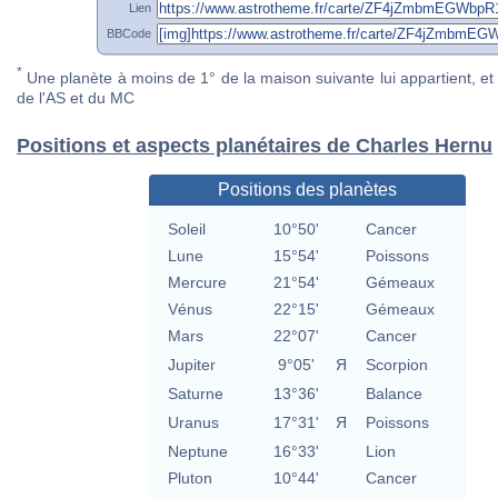
Lien
BBCode
*
Une planète à moins de 1° de la maison suivante lui appartient, et 
de l'AS et du MC
Positions et aspects planétaires de Charles Hernu
Positions des planètes
Soleil
10°50'
Cancer
Lune
15°54'
Poissons
Mercure
21°54'
Gémeaux
Vénus
22°15'
Gémeaux
Mars
22°07'
Cancer
Jupiter
9°05'
Я
Scorpion
Saturne
13°36'
Balance
Uranus
17°31'
Я
Poissons
Neptune
16°33'
Lion
Pluton
10°44'
Cancer