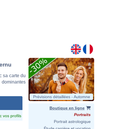
Hernu
 sa carte du
es dominantes
Prévisions détaillées - Automne
Boutique en ligne
Portraits
c vos profils
Portrait astrologique
Étude carrière et vocation