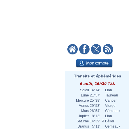
Transits et éphémérides
6 août, 16h30 T.U.
Soleil
14°14'
Lion
Lune
21°57'
Taureau
Mercure
25°38'
Cancer
Vénus
29°53'
Vierge
Mars
26°54'
Gémeaux
Jupiter
8°13'
Lion
Saturne
14°39'
Я
Bélier
Uranus
5°11'
Gémeaux