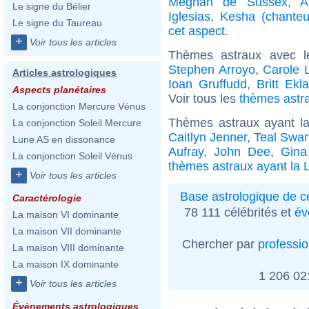
Meghan de Sussex
,
A
Le signe du Bélier
Iglesias
,
Kesha (chanteu
Le signe du Taureau
cet aspect
.
+
Voir tous les articles
Thèmes astraux avec l
Stephen Arroyo
,
Carole 
Articles astrologiques
Ioan Gruffudd
,
Britt Ekl
Aspects planétaires
Voir tous les
thèmes astra
La conjonction Mercure Vénus
Thèmes astraux ayant l
La conjonction Soleil Mercure
Caitlyn Jenner
,
Teal Swa
Lune AS en dissonance
Aufray
,
John Dee
,
Gina
La conjonction Soleil Vénus
thèmes astraux ayant la 
+
Voir tous les articles
Base astrologique de cé
Caractérologie
78 111 célébrités et
év
La maison VI dominante
La maison VII dominante
Chercher par
professi
La maison VIII dominante
La maison IX dominante
1 206 0
+
Voir tous les articles
Évènements astrologiques