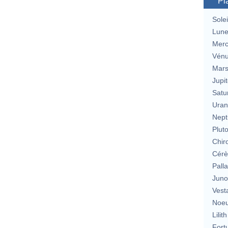
Pl
Solei
Lun
Merc
Vén
Mar
Jupit
Satu
Uran
Nept
Plut
Chir
Cérè
Pall
Jun
Vest
Noeu
Lilith
Fort