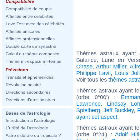
Compatibilité
Compatibilité de couple
Affinités entre célébrités
Love Test avec des célébrités
Affinités amicales
Affinités professionnelles
Double carte de synastrie
Thèmes astraux ayant
Calcul du thème composite
Balance, Lune en Vers
Thème mi-espace mi-temps
Chase
,
Arthur Miller
,
Alf
Prévisions
Philippe Lavil
,
Louis Joll
Transits et éphémérides
Voir tous les
thèmes astr
Révolution solaire
Thèmes astraux ayant le
Directions secondaires
(orbe 0°00') :
Emman
Directions d'arcs solaires
Lawrence
,
Lindsay Lo
Spielberg
,
Jeff Buckley
,
Bases de l'astrologie
ayant cet aspect
.
Introduction à l'astrologie
Thèmes astraux ayant le
L'utilité de l'astrologie
(orbe 0°24') :
Adolf Hitl
Astro sidérale ou tropicale ?