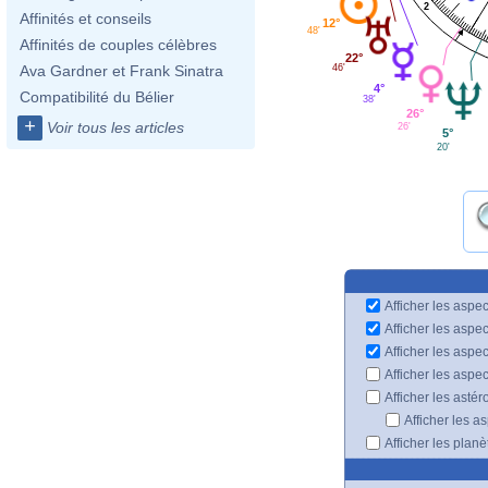
2
Affinités et conseils
12°
48'
Affinités de couples célèbres
22°
46'
Ava Gardner et Frank Sinatra
4°
Compatibilité du Bélier
38'
26°
+
Voir tous les articles
26'
5°
20'
Afficher les aspec
Afficher les aspe
Afficher les aspe
Afficher les aspe
Afficher les astér
Afficher les a
Afficher les plan