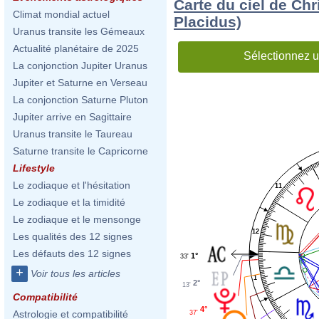
Carte du ciel de Chr
Climat mondial actuel
Placidus)
Uranus transite les Gémeaux
Actualité planétaire de 2025
Sélectionnez u
La conjonction Jupiter Uranus
Jupiter et Saturne en Verseau
La conjonction Saturne Pluton
Jupiter arrive en Sagittaire
Uranus transite le Taureau
Saturne transite le Capricorne
Lifestyle
Le zodiaque et l'hésitation
11
Le zodiaque et la timidité
Le zodiaque et le mensonge
12
Les qualités des 12 signes
Les défauts des 12 signes
1°
33'
+
Voir tous les articles
1
2°
13'
Compatibilité
4°
Astrologie et compatibilité
37'