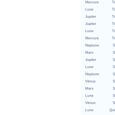
Mercure
T
Lune
T
Jupiter
T
Jupiter
T
Lune
T
Mercure
T
Neptune
S
Mars
S
Jupiter
S
Lune
S
Neptune
S
Vénus
S
Mars
S
Lune
S
Vénus
S
Lune
Qu