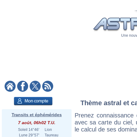
Une nouve
Thème astral et ca
Prenez connaissance d
Transits et éphémérides
avec sa carte du ciel, 
7 août, 06h02 T.U.
le calcul de ses domina
Soleil
14°46'
Lion
Lune
29°57'
Taureau