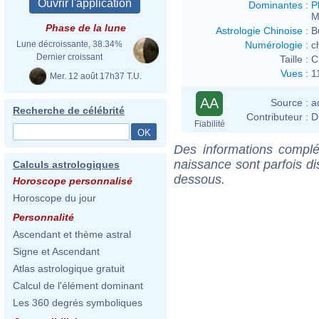
Dominantes
:
P
M
Phase de la lune
Astrologie Chinoise
:
B
Numérologie
:
c
Lune décroissante, 38.34%
Dernier croissant
Taille :
C
Vues
:
1
Mer. 12 août 17h37 T.U.
AA
Source :
a
Recherche de célébrité
Contributeur :
D
Fiabilité
Des informations complé
naissance sont parfois di
Calculs astrologiques
dessous.
Horoscope personnalisé
Horoscope du jour
Personnalité
Ascendant et thème astral
Signe et Ascendant
Atlas astrologique gratuit
Calcul de l'élément dominant
Les 360 degrés symboliques