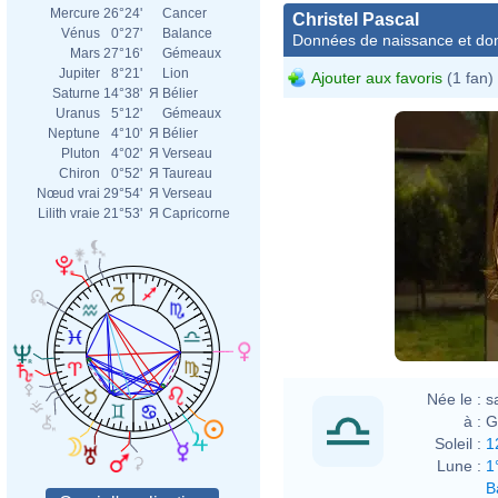
Mercure
26°24'
Cancer
Christel Pascal
Vénus
0°27'
Balance
Données de naissance et dom
Mars
27°16'
Gémeaux
Jupiter
8°21'
Lion
Ajouter aux favoris
(1 fan)
Saturne
14°38'
Я
Bélier
Uranus
5°12'
Gémeaux
Neptune
4°10'
Я
Bélier
Pluton
4°02'
Я
Verseau
Chiron
0°52'
Я
Taureau
Nœud vrai
29°54'
Я
Verseau
Lilith vraie
21°53'
Я
Capricorne
Née le :
s
à :
G
Soleil :
1
Lune :
1
B