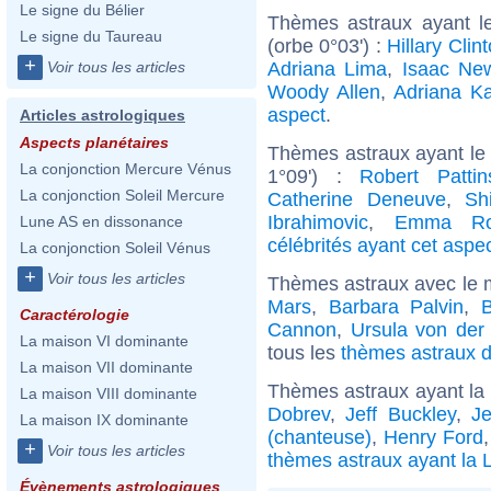
Le signe du Bélier
Thèmes astraux ayant l
Le signe du Taureau
(orbe 0°03') :
Hillary Clin
+
Adriana Lima
,
Isaac Ne
Voir tous les articles
Woody Allen
,
Adriana K
aspect
.
Articles astrologiques
Aspects planétaires
Thèmes astraux ayant le 
La conjonction Mercure Vénus
1°09') :
Robert Pattin
La conjonction Soleil Mercure
Catherine Deneuve
,
Sh
Ibrahimovic
,
Emma Ro
Lune AS en dissonance
célébrités ayant cet aspe
La conjonction Soleil Vénus
+
Voir tous les articles
Thèmes astraux avec le 
Mars
,
Barbara Palvin
,
Caractérologie
Cannon
,
Ursula von der
La maison VI dominante
tous les
thèmes astraux d
La maison VII dominante
Thèmes astraux ayant la
La maison VIII dominante
Dobrev
,
Jeff Buckley
,
J
La maison IX dominante
(chanteuse)
,
Henry Ford
+
Voir tous les articles
thèmes astraux ayant la 
Évènements astrologiques