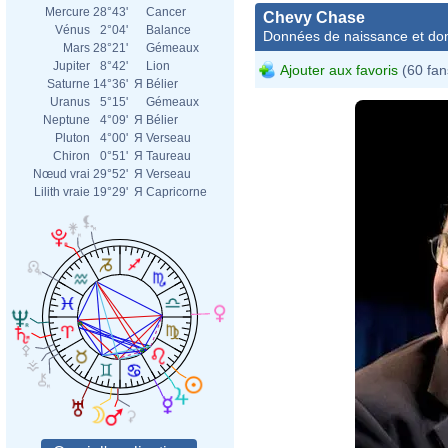
Mercure
28°43'
Cancer
Chevy Chase
Vénus
2°04'
Balance
Données de naissance et dom
Mars
28°21'
Gémeaux
Jupiter
8°42'
Lion
Ajouter aux favoris
(60 fan
Saturne
14°36'
Я
Bélier
Uranus
5°15'
Gémeaux
Neptune
4°09'
Я
Bélier
Pluton
4°00'
Я
Verseau
Chiron
0°51'
Я
Taureau
Nœud vrai
29°52'
Я
Verseau
Lilith vraie
19°29'
Я
Capricorne