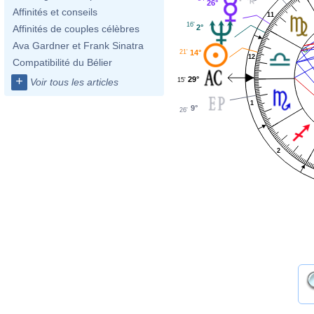
26°
Affinités et conseils
11
16'
2°
Affinités de couples célèbres
Ava Gardner et Frank Sinatra
21'
14°
12
Compatibilité du Bélier
+
29°
15'
Voir tous les articles
1
9°
26'
2