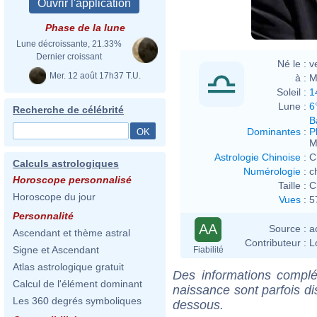
Phase de la lune
Lune décroissante, 21.33%
Dernier croissant
Né le :
v
Mer. 12 août 17h37 T.U.
à :
M
Soleil :
1
Lune :
6
Recherche de célébrité
B
Dominantes
:
P
M
Astrologie Chinoise
:
C
Calculs astrologiques
Numérologie
:
c
Horoscope personnalisé
Taille :
C
Horoscope du jour
Vues
:
5
Personnalité
AA
Source :
a
Ascendant et thème astral
Contributeur :
L
Signe et Ascendant
Fiabilité
Atlas astrologique gratuit
Des informations complé
Calcul de l'élément dominant
naissance sont parfois di
Les 360 degrés symboliques
dessous.