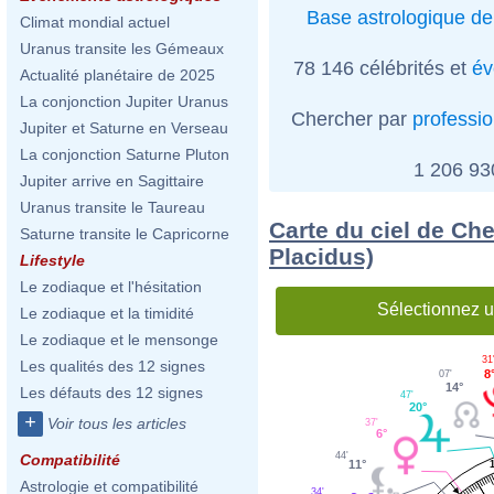
Base astrologique de
Climat mondial actuel
Uranus transite les Gémeaux
78 146 célébrités et
év
Actualité planétaire de 2025
La conjonction Jupiter Uranus
Chercher par
professi
Jupiter et Saturne en Verseau
La conjonction Saturne Pluton
1 206 9
Jupiter arrive en Sagittaire
Uranus transite le Taureau
Carte du ciel de Ch
Saturne transite le Capricorne
Placidus)
Lifestyle
Le zodiaque et l'hésitation
Sélectionnez u
Le zodiaque et la timidité
Le zodiaque et le mensonge
31
Les qualités des 12 signes
8
07'
14°
Les défauts des 12 signes
47'
20°
+
Voir tous les articles
37'
6°
44'
Compatibilité
11°
Astrologie et compatibilité
34'