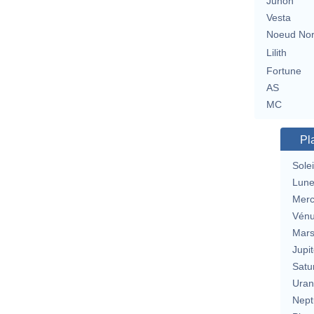
Junon
Vesta
Noeud No
Lilith
Fortune
AS
MC
Pl
Solei
Lun
Merc
Vén
Mar
Jupit
Satu
Uran
Nept