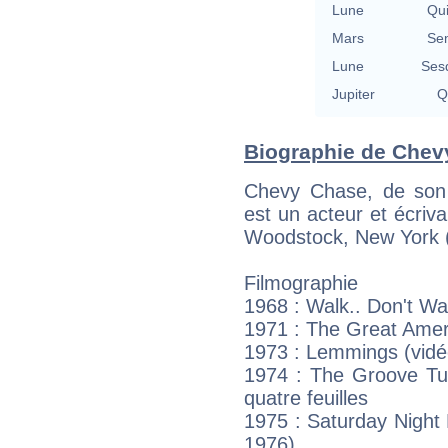
Lune
Qu
Mars
Se
Lune
Ses
Jupiter
Q
Biographie de Chevy
Chevy Chase, de son
est un acteur et écriv
Woodstock, New York (
Filmographie
1968 : Walk.. Don't Wal
1971 : The Great Amer
1973 : Lemmings (vidéo
1974 : The Groove Tub
quatre feuilles
1975 : Saturday Night L
1976)