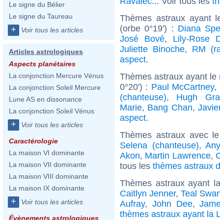
Ravalec
... Voir tous les
t
Le signe du Bélier
Le signe du Taureau
Thèmes astraux ayant l
(orbe 0°19') :
Diana Spe
+
Voir tous les articles
José Bové
,
Lily-Rose 
Juliette Binoche
,
RM (ra
Articles astrologiques
aspect
.
Aspects planétaires
Thèmes astraux ayant le
La conjonction Mercure Vénus
0°20') :
Paul McCartney
,
La conjonction Soleil Mercure
(chanteuse)
,
Hugh Gra
Lune AS en dissonance
Marie
,
Bang Chan
,
Javi
La conjonction Soleil Vénus
aspect
.
+
Voir tous les articles
Thèmes astraux avec l
Caractérologie
Selena (chanteuse)
,
Any
La maison VI dominante
Akon
,
Martin Lawrence
,
La maison VII dominante
tous les
thèmes astraux d
La maison VIII dominante
Thèmes astraux ayant l
La maison IX dominante
Caitlyn Jenner
,
Teal Swa
+
Voir tous les articles
Aufray
,
John Dee
,
Jam
thèmes astraux ayant la 
Évènements astrologiques