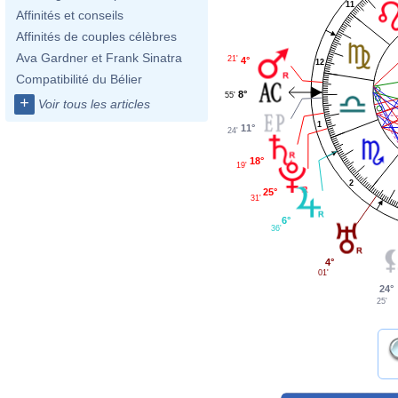
11
Affinités et conseils
Affinités de couples célèbres
Ava Gardner et Frank Sinatra
21'
4°
12
Compatibilité du Bélier
8°
55'
+
Voir tous les articles
1
11°
24'
18°
19'
2
25°
31'
6°
36'
4°
01'
24°
25'