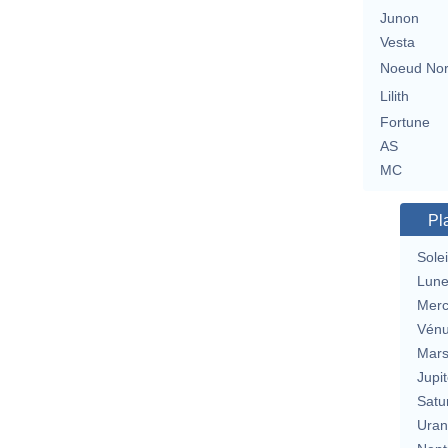
Junon
Vesta
Noeud No
Lilith
Fortune
AS
MC
Pl
Solei
Lun
Merc
Vén
Mar
Jupit
Satu
Uran