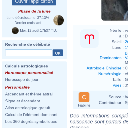
Phase de la lune
Lune décroissante, 37.13%
Dernier croissant
Née le :
v
Mer. 12 août 17h37 T.U.
à :
D
Soleil :
2
Recherche de célébrité
Lune :
1
B
Dominantes
:
V
M
Calculs astrologiques
Astrologie Chinoise
:
C
Horoscope personnalisé
Numérologie
:
c
Taille :
G
Horoscope du jour
Vues
:
3
Personnalité
Ascendant et thème astral
C
Source :
h
Signe et Ascendant
Contributeur :
S
Fiabilité
Atlas astrologique gratuit
Calcul de l'élément dominant
Des informations complé
naissance sont parfois di
Les 360 degrés symboliques
dessous.