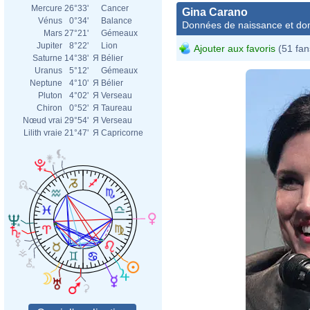
Mercure
26°33'
Cancer
Gina Carano
Vénus
0°34'
Balance
Données de naissance et dom
Mars
27°21'
Gémeaux
Jupiter
8°22'
Lion
Ajouter aux favoris
(51 fan
Saturne
14°38'
Я
Bélier
Uranus
5°12'
Gémeaux
Neptune
4°10'
Я
Bélier
Pluton
4°02'
Я
Verseau
Chiron
0°52'
Я
Taureau
Nœud vrai
29°54'
Я
Verseau
Lilith vraie
21°47'
Я
Capricorne