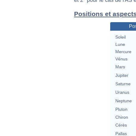
et 2° pour le cas de l'AS
Positions et aspect
Pos
Soleil
Lune
Mercure
Vénus
Mars
Jupiter
Saturne
Uranus
Neptune
Pluton
Chiron
Cérès
Pallas