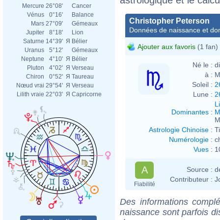
Mercure
26°08'
Cancer
Vénus
0°16'
Balance
Christopher Peterson
Mars
27°09'
Gémeaux
Données de naissance et dom
Jupiter
8°18'
Lion
Saturne
14°39'
Я
Bélier
Ajouter aux favoris
(1 fan)
Uranus
5°12'
Gémeaux
Neptune
4°10'
Я
Bélier
Né le :
d
Pluton
4°02'
Я
Verseau
à :
M
Chiron
0°52'
Я
Taureau
Soleil :
2
Nœud vrai
29°54'
Я
Verseau
Lune :
2
Lilith vraie
22°03'
Я
Capricorne
L
Dominantes
:
M
M
Astrologie Chinoise
:
T
Numérologie
:
c
Vues
:
1
A
Source :
d
Contributeur :
J
Fiabilité
Des informations complé
naissance sont parfois di