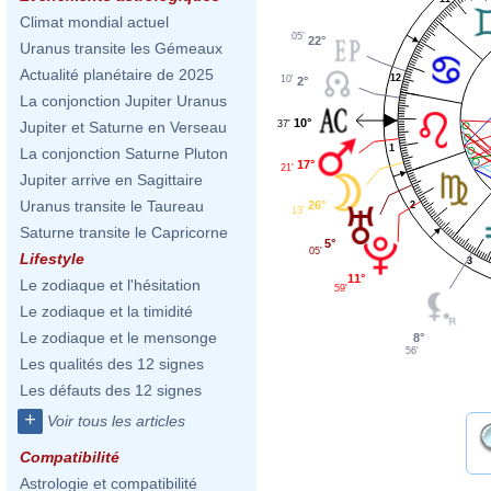
Climat mondial actuel
05'
22°
Uranus transite les Gémeaux
Actualité planétaire de 2025
12
10'
2°
La conjonction Jupiter Uranus
10°
37'
Jupiter et Saturne en Verseau
1
La conjonction Saturne Pluton
17°
21'
Jupiter arrive en Sagittaire
Uranus transite le Taureau
26°
2
13'
Saturne transite le Capricorne
5°
05'
Lifestyle
3
11°
Le zodiaque et l'hésitation
59'
Le zodiaque et la timidité
Le zodiaque et le mensonge
8°
56'
Les qualités des 12 signes
Les défauts des 12 signes
+
Voir tous les articles
Compatibilité
Astrologie et compatibilité