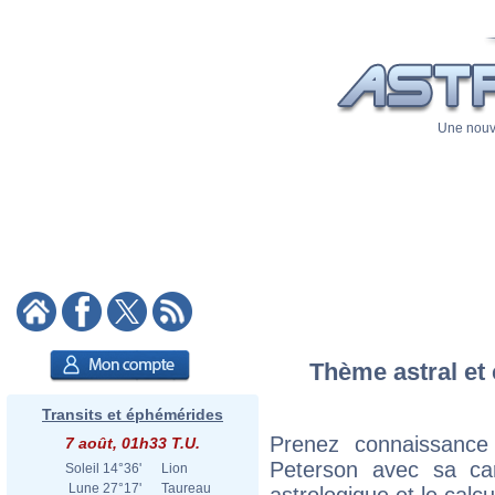
Une nouve
Thème astral et 
Transits et éphémérides
Prenez connaissance
7 août, 01h33 T.U.
Peterson avec sa cart
Soleil
14°36'
Lion
Lune
27°17'
Taureau
astrologique et le calc