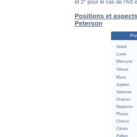
et 2° pour le cas de l'AS
Positions et aspect
Peterson
Pos
Soleil
Lune
Mercure
Vénus
Mars
Jupiter
Saturne
Uranus
Neptune
Pluton
Chiron
Cérès
Pallas