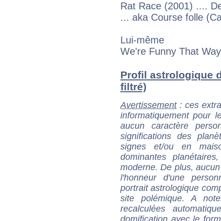
Rat Race (2001) .... D
... aka Course folle (C
Lui-même
We're Funny That Way (
Profil astrologique 
filtré)
Avertissement
: ces extra
informatiquement pour le
aucun caractère perso
significations des pla
signes et/ou en maiso
dominantes planétaires,
moderne. De plus, aucun a
l'honneur d'une personn
portrait astrologique com
site polémique. A note
recalculées automatiq
domification avec le form