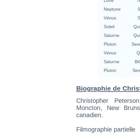
Lune
T
Neptune
S
Vénus
S
Soleil
Qu
Saturne
Qu
Pluton
Ses
Vénus
Q
Saturne
Bi
Pluton
Sem
Biographie de Chris
Christopher Peter
Moncton, New Brunsw
canadien.
Filmographie partielle