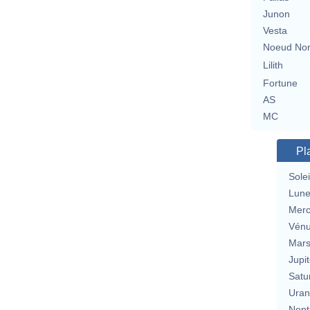
Junon
Vesta
Noeud No
Lilith
Fortune
AS
MC
Pl
Solei
Lun
Merc
Vén
Mar
Jupit
Satu
Uran
Nept