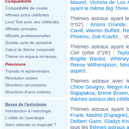
Compatibilité
Maurel
,
Victoria de Los 
ayant le même
Big Three
Compatibilité de couple
Affinités entre célébrités
Thèmes astraux ayant le
Love Test avec des célébrités
0°02') :
Ariana Grande
Affinités amicales
Cavill
,
Warren Buffett
,
Re
Affinités professionnelles
Phoenix
,
Zoë Kravitz
... V
Double carte de synastrie
Thèmes astraux ayant l
Calcul du thème composite
Ciel (orbe 0°29') :
Taylo
Thème mi-espace mi-temps
Brigitte Bardot
,
Whitne
Reese Witherspoon
,
Nin
Prévisions
aspect
.
Transits et éphémérides
Révolution solaire
Thèmes astraux avec l
Directions secondaires
Chloe Sevigny
,
Megyn Ke
Directions d'arcs solaires
Rajapaksa
,
Brené Brown
thèmes astraux des célé
Bases de l'astrologie
Thèmes astraux ayant l
Introduction à l'astrologie
Frank
,
Madrid (Espagne)
L'utilité de l'astrologie
Delbert Gann
,
Gladys Kn
Astro sidérale ou tropicale ?
tous les
thèmes astraux a