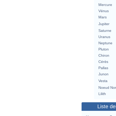
Mercure
Vénus
Mars
Jupiter
Saturne
Uranus
Neptune
Pluton
Chiron
Cérès
Pallas
Junon
Vesta
Noeud No
Lilith
Liste de