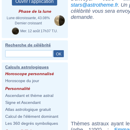
stars@astrotheme.fr
. Un 
célébrité vous sera envoy
Phase de la lune
demande.
Lune décroissante, 43.08%
Dernier croissant
Mer. 12 août 17h37 T.U.
Recherche de célébrité
Calculs astrologiques
Horoscope personnalisé
Horoscope du jour
Personnalité
Ascendant et thème astral
Signe et Ascendant
Atlas astrologique gratuit
Calcul de l'élément dominant
Thèmes astraux ayant le
Les 360 degrés symboliques
(orbe 1°00') :
Emma