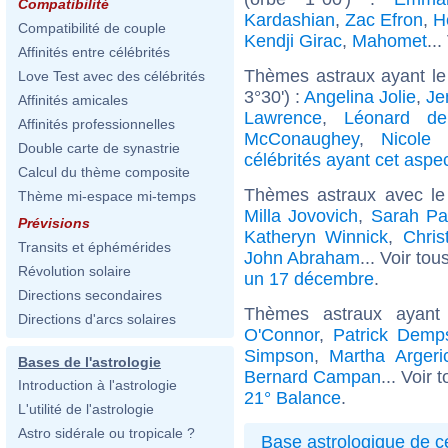
Compatibilité
Kardashian
,
Zac Efron
,
H
Compatibilité de couple
Kendji Girac
,
Mahomet
...
Affinités entre célébrités
Thèmes astraux ayant le
Love Test avec des célébrités
3°30') :
Angelina Jolie
,
Je
Affinités amicales
Lawrence
,
Léonard de
Affinités professionnelles
McConaughey
,
Nicole 
Double carte de synastrie
célébrités ayant cet aspe
Calcul du thème composite
Thèmes astraux avec le
Thème mi-espace mi-temps
Milla Jovovich
,
Sarah Pa
Prévisions
Katheryn Winnick
,
Chris
Transits et éphémérides
John Abraham
... Voir tou
Révolution solaire
un 17 décembre
.
Directions secondaires
Thèmes astraux ayan
Directions d'arcs solaires
O'Connor
,
Patrick Demp
Simpson
,
Martha Argeri
Bases de l'astrologie
Bernard Campan
... Voir 
Introduction à l'astrologie
21° Balance
.
L'utilité de l'astrologie
Astro sidérale ou tropicale ?
Base astrologique de cé