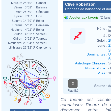
Mercure
25°49'
Cancer
Clive Robertson
Vénus
0°02'
Balance
Données de naissance et dom
Mars
26°59'
Gémeaux
Jupiter
8°15'
Lion
Ajouter aux favoris
(2 fans
Saturne
14°39'
Я
Bélier
Uranus
5°11'
Gémeaux
v
Né le :
Neptune
4°11'
Я
Bélier
i
Pluton
4°02'
Я
Verseau
à :
D
Chiron
0°52'
Я
Taureau
Soleil :
2
Nœud vrai
29°54'
Я
Verseau
Lune :
2
Lilith vraie
22°12'
Я
Capricorne
S
Dominantes
:
U
Ai
Astrologie Chinoise
:
S
Numérologie
:
c
Vues
:
1
X
Source :
d
Fiabilité
Ce thème est calculé 
connaissez l'heure de 
d'envoyer votre i