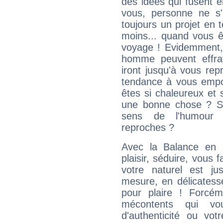
des idées qui fusent e
vous, personne ne s
toujours un projet en 
moins... quand vous ê
voyage ! Evidemment,
homme peuvent effra
iront jusqu'à vous rep
tendance à vous empor
êtes si chaleureux et s
une bonne chose ? Si 
sens de l'humour e
reproches ?
Avec la Balance en 
plaisir, séduire, vous f
votre naturel est j
mesure, en délicatess
pour plaire ! Forcém
mécontents qui vo
d'authenticité ou vo