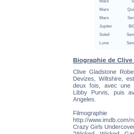
Mars
S
Mars
Qu
Mars
Se
Jupiter
BiQ
Soleil
Sem
Lune
Sem
Biographie de Clive 
Clive Gladstone Rob
Devizes, Wiltshire, es
deux fois, avec une a
Libby Purvis, puis a
Angeles.
Filmogra
http://www.imdb.com/
Crazy Girls Undercove
"Wicked Wicked Ga