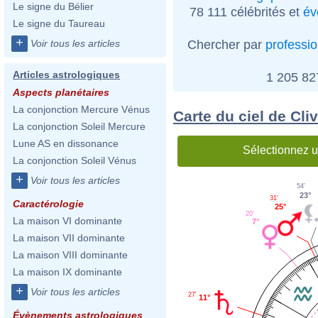
Le signe du Bélier
78 111 célébrités et
év
Le signe du Taureau
+
Chercher par
professi
Voir tous les articles
Articles astrologiques
1 205 8
Aspects planétaires
La conjonction Mercure Vénus
Carte du ciel de Cl
La conjonction Soleil Mercure
Lune AS en dissonance
Sélectionnez u
La conjonction Soleil Vénus
+
Voir tous les articles
54'
23°
31'
Caractérologie
25°
20'
La maison VI dominante
7°
La maison VII dominante
La maison VIII dominante
La maison IX dominante
+
Voir tous les articles
27'
11°
Évènements astrologiques