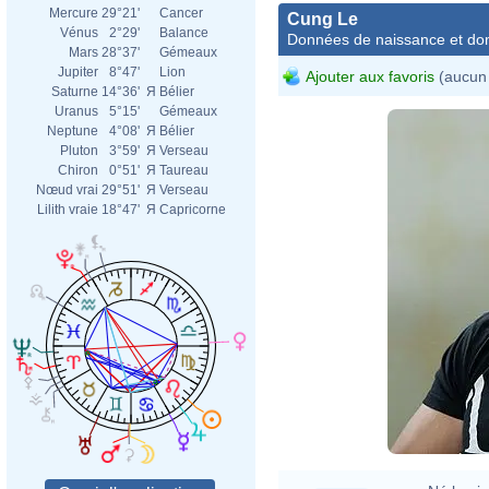
Mercure
29°21'
Cancer
Cung Le
Vénus
2°29'
Balance
Données de naissance et dom
Mars
28°37'
Gémeaux
Jupiter
8°47'
Lion
Ajouter aux favoris
(aucun 
Saturne
14°36'
Я
Bélier
Uranus
5°15'
Gémeaux
Neptune
4°08'
Я
Bélier
Pluton
3°59'
Я
Verseau
Chiron
0°51'
Я
Taureau
Nœud vrai
29°51'
Я
Verseau
Lilith vraie
18°47'
Я
Capricorne