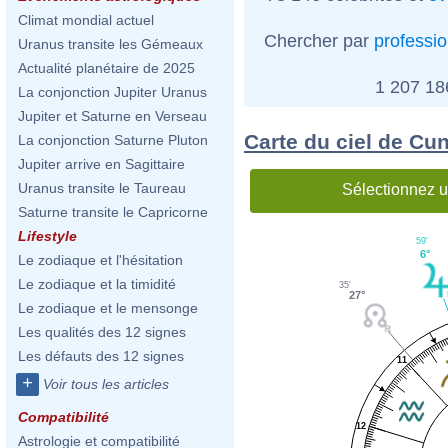
Climat mondial actuel
Chercher par
professi
Uranus transite les Gémeaux
Actualité planétaire de 2025
1 207 1
La conjonction Jupiter Uranus
Jupiter et Saturne en Verseau
Carte du ciel de Cu
La conjonction Saturne Pluton
Jupiter arrive en Sagittaire
Uranus transite le Taureau
Sélectionnez u
Saturne transite le Capricorne
Lifestyle
59'
6°
Le zodiaque et l'hésitation
Le zodiaque et la timidité
35'
27°
Le zodiaque et le mensonge
Les qualités des 12 signes
Les défauts des 12 signes
11
+
Voir tous les articles
Compatibilité
12
Astrologie et compatibilité