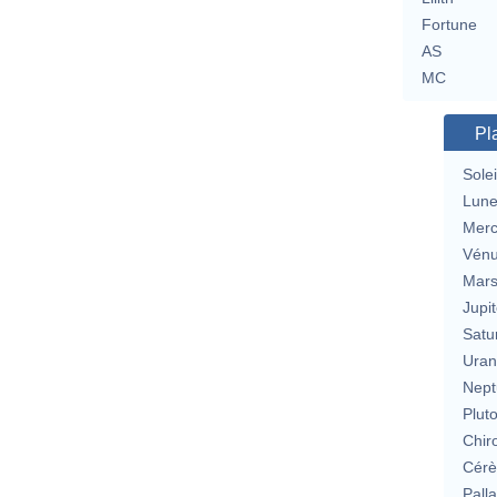
Fortune
AS
MC
Pl
Solei
Lun
Merc
Vén
Mar
Jupit
Satu
Uran
Nept
Plut
Chir
Cérè
Pall