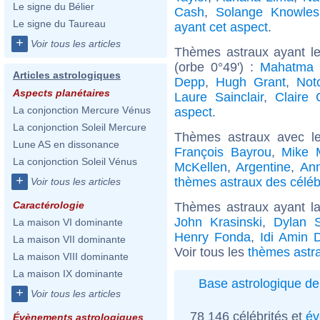
Le signe du Bélier
Cash
,
Solange Knowles
Le signe du Taureau
ayant cet aspect
.
+
Voir tous les articles
Thèmes astraux ayant le
(orbe 0°49') :
Mahatma 
Articles astrologiques
Depp
,
Hugh Grant
,
Not
Aspects planétaires
Laure Sainclair
,
Claire 
La conjonction Mercure Vénus
aspect
.
La conjonction Soleil Mercure
Thèmes astraux avec l
Lune AS en dissonance
François Bayrou
,
Mike 
La conjonction Soleil Vénus
McKellen
,
Argentine
,
An
+
thèmes astraux des céléb
Voir tous les articles
Caractérologie
Thèmes astraux ayant l
John Krasinski
,
Dylan 
La maison VI dominante
Henry Fonda
,
Idi Amin 
La maison VII dominante
Voir tous les
thèmes astr
La maison VIII dominante
La maison IX dominante
Base astrologique de
+
Voir tous les articles
78 146 célébrités et
év
Évènements astrologiques