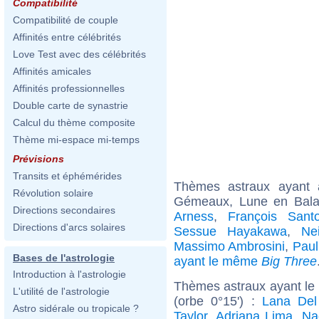
Compatibilité
Compatibilité de couple
Affinités entre célébrités
Love Test avec des célébrités
Affinités amicales
Affinités professionnelles
Double carte de synastrie
Calcul du thème composite
Thème mi-espace mi-temps
Prévisions
Transits et éphémérides
Thèmes astraux ayant
Révolution solaire
Gémeaux, Lune en Bala
Directions secondaires
Arness
,
François Santo
Directions d'arcs solaires
Sessue Hayakawa
,
Nei
Massimo Ambrosini
,
Paul
Bases de l'astrologie
ayant le même
Big Three
Introduction à l'astrologie
Thèmes astraux ayant le
L'utilité de l'astrologie
(orbe 0°15') :
Lana Del
Astro sidérale ou tropicale ?
Taylor
,
Adriana Lima
,
Na