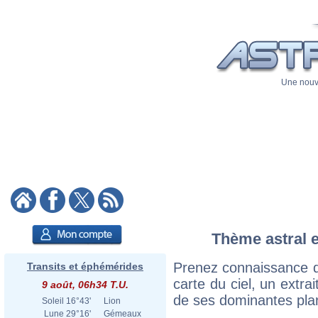
Une nouve
Thème astral e
Prenez connaissance d
Transits et éphémérides
carte du ciel, un extrai
9 août, 06h34 T.U.
de ses dominantes plan
Soleil
16°43'
Lion
Lune
29°16'
Gémeaux