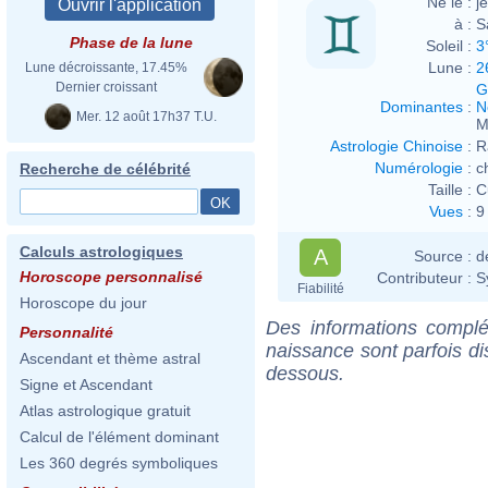
Né le :
j
à :
S
Phase de la lune
Soleil :
3
Lune :
2
Lune décroissante, 17.45%
Dernier croissant
G
Dominantes
:
N
Mer. 12 août 17h37 T.U.
M
Astrologie Chinoise
:
R
Numérologie
:
c
Recherche de célébrité
Taille :
C
Vues
:
9
Calculs astrologiques
A
Source :
d
Horoscope personnalisé
Contributeur :
S
Fiabilité
Horoscope du jour
Des informations complé
Personnalité
naissance sont parfois di
Ascendant et thème astral
dessous.
Signe et Ascendant
Atlas astrologique gratuit
Calcul de l'élément dominant
Les 360 degrés symboliques