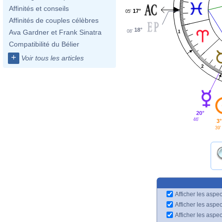
Affinités et conseils
17°
05'
Affinités de couples célèbres
18°
Ava Gardner et Frank Sinatra
08'
1
Compatibilité du Bélier
+
Voir tous les articles
2
20°
46'
3°
39'
Afficher les aspec
Afficher les aspe
Afficher les aspe