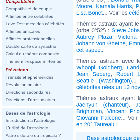
Compatibilité
Moore
,
Kamala Harris
,
P
Compatibilité de couple
Lisa Bonet
... Voir les
célé
Affinités entre célébrités
Thèmes astraux ayant le
Love Test avec des célébrités
(orbe 0°52') :
Steve Jobs
Affinités amicales
Aubrey Plaza
,
Victoria
Affinités professionnelles
Johann von Goethe
,
Emm
Double carte de synastrie
cet aspect
.
Calcul du thème composite
Thèmes astraux avec l
Thème mi-espace mi-temps
Whoopi Goldberg
,
Land
Prévisions
Jean Seberg
,
Robert 
Transits et éphémérides
Seattle (Washington)
..
Révolution solaire
célébrités nées un 13 n
Directions secondaires
Thèmes astraux ayant 
Directions d'arcs solaires
Jaehyun (chanteur)
,
J
Brightman
,
Vincent Pric
Bases de l'astrologie
Giovanni Falcone
... Voi
Introduction à l'astrologie
en 20° Taureau
.
L'utilité de l'astrologie
Astro sidérale ou tropicale ?
Base astrologique de