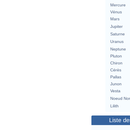
Mercure
Vénus
Mars
Jupiter
Saturne
Uranus
Neptune
Pluton
Chiron
Cérès
Pallas
Junon
Vesta
Noeud No
Lilith
Liste de