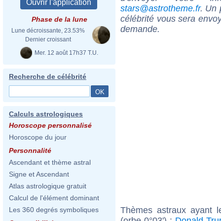
stars@astrotheme.fr
. Un 
célébrité vous sera envoy
Phase de la lune
demande.
Lune décroissante, 23.53%
Dernier croissant
Mer. 12 août 17h37 T.U.
Recherche de célébrité
Calculs astrologiques
Horoscope personnalisé
Horoscope du jour
Personnalité
Ascendant et thème astral
Signe et Ascendant
Atlas astrologique gratuit
Calcul de l'élément dominant
Thèmes astraux ayant l
Les 360 degrés symboliques
(orbe 0°03') :
Donald Tr