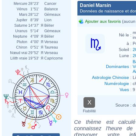
Mercure
28°23'
Cancer
Daniel Marsin
Vénus
1°51'
Balance
Données de naissance et dom
Mars
28°12'
Gémeaux
Jupiter
8°39'
Lion
Ajouter aux favoris
(aucun 
Saturne
14°37'
Я
Bélier
Uranus
5°14'
Gémeaux
m
Né le :
Neptune
4°09'
Я
Bélier
i
Pluton
4°00'
Я
Verseau
à :
P
Chiron
0°51'
Я
Taureau
Soleil :
2
Nœud vrai
29°52'
Я
Verseau
Lune :
2
Lilith vraie
19°53'
Я
Capricorne
B
Dominantes
:
V
Ai
Astrologie Chinoise
:
L
Numérologie
:
c
Vues
:
9
X
Source :
d
Fiabilité
Ce thème est calculé 
connaissez l'heure de
d'envoyer votre i