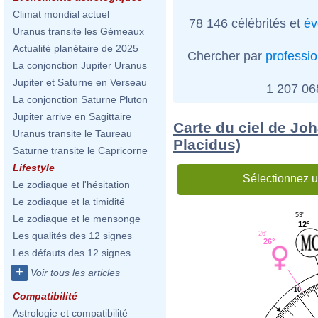
Climat mondial actuel
78 146 célébrités et
év
Uranus transite les Gémeaux
Actualité planétaire de 2025
Chercher par
professi
La conjonction Jupiter Uranus
Jupiter et Saturne en Verseau
1 207 0
La conjonction Saturne Pluton
Jupiter arrive en Sagittaire
Carte du ciel de Jo
Uranus transite le Taureau
Placidus)
Saturne transite le Capricorne
Lifestyle
Sélectionnez u
Le zodiaque et l'hésitation
Le zodiaque et la timidité
53'
Le zodiaque et le mensonge
12°
26'
Les qualités des 12 signes
26°
Les défauts des 12 signes
+
Voir tous les articles
10
Compatibilité
Astrologie et compatibilité