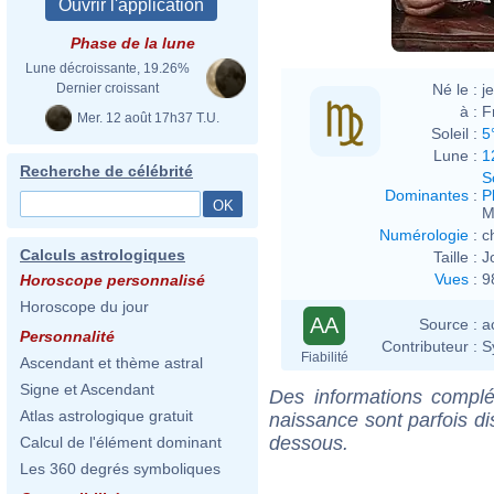
Phase de la lune
Lune décroissante, 19.26%
Né le :
j
Dernier croissant
à :
F
Mer. 12 août 17h37 T.U.
Soleil :
5
Lune :
1
Recherche de célébrité
S
Dominantes
:
P
M
Numérologie
:
c
Calculs astrologiques
Taille :
J
Vues
:
9
Horoscope personnalisé
Horoscope du jour
AA
Source :
a
Personnalité
Contributeur :
S
Fiabilité
Ascendant et thème astral
Signe et Ascendant
Des informations complé
Atlas astrologique gratuit
naissance sont parfois di
dessous.
Calcul de l'élément dominant
Les 360 degrés symboliques