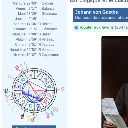
Mercure
29°03'
Cancer
Vénus
2°17'
Balance
Johann von Goethe
Mars
28°29'
Gémeaux
Données de naissance et dom
Jupiter
8°45'
Lion
Saturne
14°36'
Я
Bélier
Ajouter aux favoris
(264 fa
Uranus
5°15'
Gémeaux
Neptune
4°08'
Я
Bélier
Pluton
3°59'
Я
Verseau
Chiron
0°51'
Я
Taureau
Nœud vrai
29°52'
Я
Verseau
Lilith vraie
19°07'
Я
Capricorne
Karl 