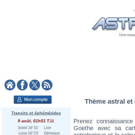
Une nouve
Thème astral et 
Transits et éphémérides
Prenez connaissance
9 août, 01h51 T.U.
Goethe avec sa carte
Soleil
16°31'
Lion
Lune
26°23'
Gémeaux
astrologique et le calc