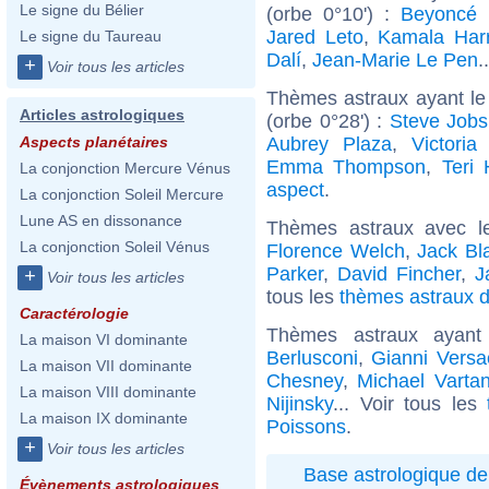
Le signe du Bélier
(orbe 0°10') :
Beyoncé 
Jared Leto
,
Kamala Harr
Le signe du Taureau
Dalí
,
Jean-Marie Le Pen
.
+
Voir tous les articles
Thèmes astraux ayant le
Articles astrologiques
(orbe 0°28') :
Steve Jobs
Aubrey Plaza
,
Victoria
Aspects planétaires
Emma Thompson
,
Teri 
La conjonction Mercure Vénus
aspect
.
La conjonction Soleil Mercure
Lune AS en dissonance
Thèmes astraux avec l
La conjonction Soleil Vénus
Florence Welch
,
Jack Bl
Parker
,
David Fincher
,
J
+
Voir tous les articles
tous les
thèmes astraux d
Caractérologie
Thèmes astraux ayan
La maison VI dominante
Berlusconi
,
Gianni Versa
La maison VII dominante
Chesney
,
Michael Varta
La maison VIII dominante
Nijinsky
... Voir tous les
La maison IX dominante
Poissons
.
+
Voir tous les articles
Base astrologique de
Évènements astrologiques