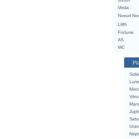
Junon
Vesta
Noeud No
Lilith
Fortune
AS
MC
Pl
Solei
Lun
Merc
Vén
Mar
Jupit
Satu
Uran
Nept