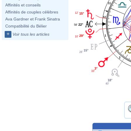
11
Affinités et conseils
Affinités de couples célèbres
12'
15°
12
Ava Gardner et Frank Sinatra
22°
58'
Compatibilité du Bélier
+
Voir tous les articles
29°
1
10'
15°
28'
2
3°
33'
18°
40'