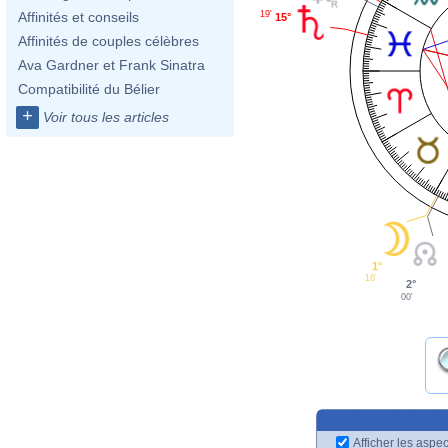
19'
Affinités et conseils
15°
Affinités de couples célèbres
Ava Gardner et Frank Sinatra
Compatibilité du Bélier
+
Voir tous les articles
1°
16'
2°
00'
Afficher les aspec