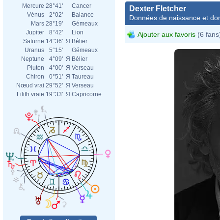
Mercure
28°41'
Cancer
Dexter Fletcher
Vénus
2°02'
Balance
Données de naissance et dom
Mars
28°19'
Gémeaux
Jupiter
8°42'
Lion
Ajouter aux favoris
(6 fans
Saturne
14°36'
Я
Bélier
Uranus
5°15'
Gémeaux
Neptune
4°09'
Я
Bélier
Pluton
4°00'
Я
Verseau
Chiron
0°51'
Я
Taureau
Nœud vrai
29°52'
Я
Verseau
Lilith vraie
19°33'
Я
Capricorne