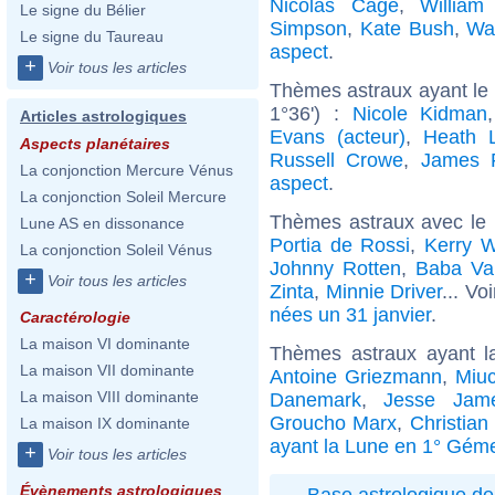
Nicolas Cage
,
William
Le signe du Bélier
Simpson
,
Kate Bush
,
Wa
Le signe du Taureau
aspect
.
+
Voir tous les articles
Thèmes astraux ayant le
1°36') :
Nicole Kidman
Articles astrologiques
Evans (acteur)
,
Heath 
Aspects planétaires
Russell Crowe
,
James 
La conjonction Mercure Vénus
aspect
.
La conjonction Soleil Mercure
Thèmes astraux avec le
Lune AS en dissonance
Portia de Rossi
,
Kerry W
La conjonction Soleil Vénus
Johnny Rotten
,
Baba Va
+
Voir tous les articles
Zinta
,
Minnie Driver
... Vo
nées un 31 janvier
.
Caractérologie
La maison VI dominante
Thèmes astraux ayant 
La maison VII dominante
Antoine Griezmann
,
Miu
La maison VIII dominante
Danemark
,
Jesse Jame
Groucho Marx
,
Christian
La maison IX dominante
ayant la Lune en 1° Gém
+
Voir tous les articles
Évènements astrologiques
Base astrologique de