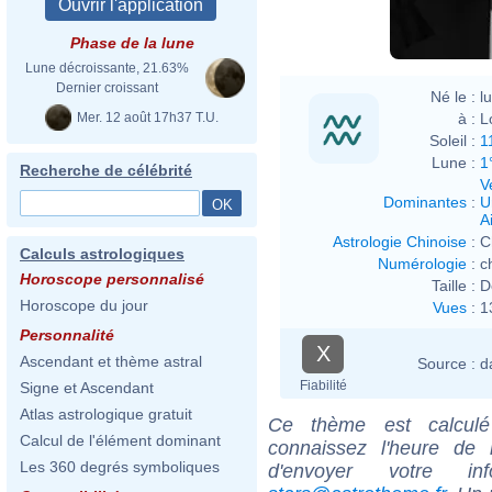
Phase de la lune
Lune décroissante, 21.63%
Dernier croissant
Né le :
l
Mer. 12 août 17h37 T.U.
à :
L
Soleil :
1
Lune :
1
Recherche de célébrité
V
Dominantes
:
U
Ai
Astrologie Chinoise
:
C
Calculs astrologiques
Numérologie
:
c
Horoscope personnalisé
Taille :
D
Horoscope du jour
Vues
:
1
Personnalité
X
Ascendant et thème astral
Source :
d
Fiabilité
Signe et Ascendant
Atlas astrologique gratuit
Ce thème est calculé 
Calcul de l'élément dominant
connaissez l'heure de 
Les 360 degrés symboliques
d'envoyer votre i