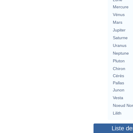
Mercure
Vénus
Mars
Jupiter
Saturne
Uranus
Neptune
Pluton
Chiron
Cérès
Pallas
Junon
Vesta
Noeud No
Lilith
Liste de