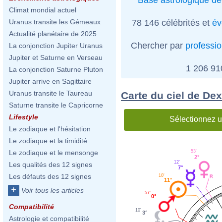
Climat mondial actuel
78 146 célébrités et
év
Uranus transite les Gémeaux
Actualité planétaire de 2025
Chercher par
professi
La conjonction Jupiter Uranus
Jupiter et Saturne en Verseau
1 206 9
La conjonction Saturne Pluton
Jupiter arrive en Sagittaire
Uranus transite le Taureau
Carte du ciel de Dex
Saturne transite le Capricorne
Lifestyle
Sélectionnez u
Le zodiaque et l'hésitation
Le zodiaque et la timidité
53'
Le zodiaque et le mensonge
2°
12'
Les qualités des 12 signes
7°
Les défauts des 12 signes
10'
11°
+
Voir tous les articles
57'
0°
Compatibilité
10'
3°
Astrologie et compatibilité