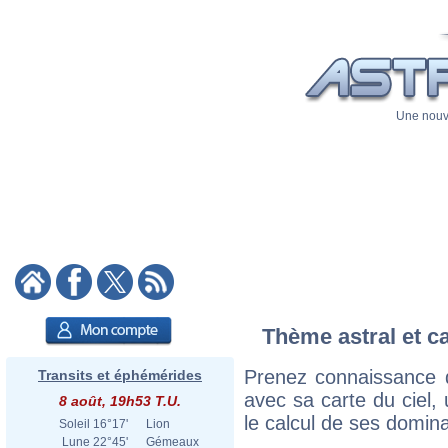
Une nouve
Thème astral et ca
Prenez connaissance d
Transits et éphémérides
avec sa carte du ciel, 
8 août, 19h53 T.U.
le calcul de ses domina
Soleil
16°17'
Lion
Lune
22°45'
Gémeaux