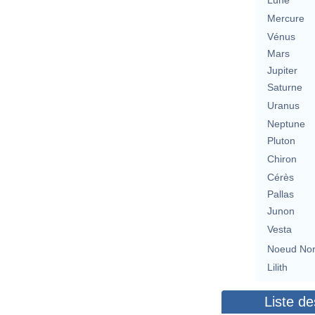
Lune
Mercure
Vénus
Mars
Jupiter
Saturne
Uranus
Neptune
Pluton
Chiron
Cérès
Pallas
Junon
Vesta
Noeud No
Lilith
Liste de