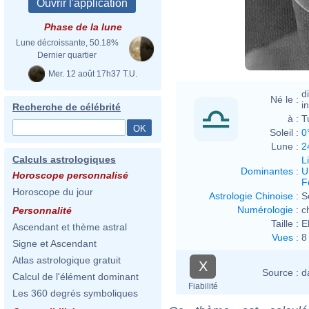
Phase de la lune
Lune décroissante, 50.18%
Dernier quartier
Mer. 12 août 17h37 T.U.
d
Né le :
i
Recherche de célébrité
à :
T
Soleil :
0
Lune :
2
Calculs astrologiques
L
Dominantes
:
U
Horoscope personnalisé
F
Horoscope du jour
Astrologie Chinoise
:
S
Numérologie
:
c
Personnalité
Taille :
E
Ascendant et thème astral
Vues
:
8
Signe et Ascendant
Atlas astrologique gratuit
X
Source :
d
Calcul de l'élément dominant
Fiabilité
Les 360 degrés symboliques