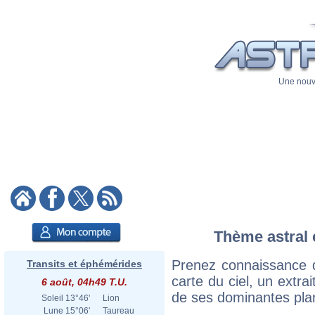
Une nouve
Thème astral e
Prenez connaissance d
Transits et éphémérides
carte du ciel, un extrai
6 août, 04h49 T.U.
de ses dominantes plan
Soleil
13°46'
Lion
Lune
15°06'
Taureau