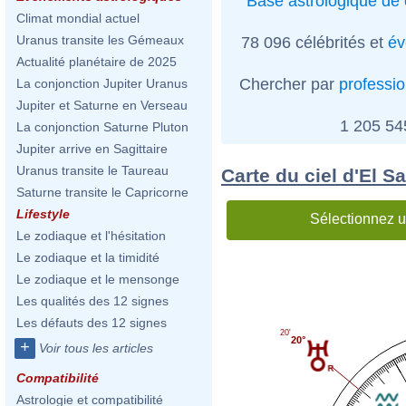
Base astrologique de 
Climat mondial actuel
Uranus transite les Gémeaux
78 096 célébrités et
év
Actualité planétaire de 2025
Chercher par
professi
La conjonction Jupiter Uranus
Jupiter et Saturne en Verseau
1 205 5
La conjonction Saturne Pluton
Jupiter arrive en Sagittaire
Uranus transite le Taureau
Carte du ciel d'El S
Saturne transite le Capricorne
Lifestyle
Sélectionnez u
Le zodiaque et l'hésitation
Le zodiaque et la timidité
Le zodiaque et le mensonge
Les qualités des 12 signes
Les défauts des 12 signes
20'
20°
+
Voir tous les articles
Compatibilité
Astrologie et compatibilité