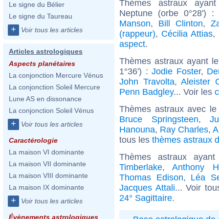
Thèmes astraux ayant
Le signe du Bélier
Neptune (orbe 0°28') 
Le signe du Taureau
Manson
,
Bill Clinton
,
Z
+
Voir tous les articles
(rappeur)
,
Cécilia Attias
,
aspect
.
Articles astrologiques
Thèmes astraux ayant l
Aspects planétaires
1°36') :
Jodie Foster
,
De
La conjonction Mercure Vénus
John Travolta
,
Aleister 
La conjonction Soleil Mercure
Penn Badgley
... Voir les
c
Lune AS en dissonance
Thèmes astraux avec le
La conjonction Soleil Vénus
Bruce Springsteen
,
Ju
+
Voir tous les articles
Hanouna
,
Ray Charles
,
A
tous les
thèmes astraux d
Caractérologie
La maison VI dominante
Thèmes astraux ayant
La maison VII dominante
Timberlake
,
Anthony H
La maison VIII dominante
Thomas Edison
,
Léa S
Jacques Attali
... Voir to
La maison IX dominante
24° Sagittaire
.
+
Voir tous les articles
Évènements astrologiques