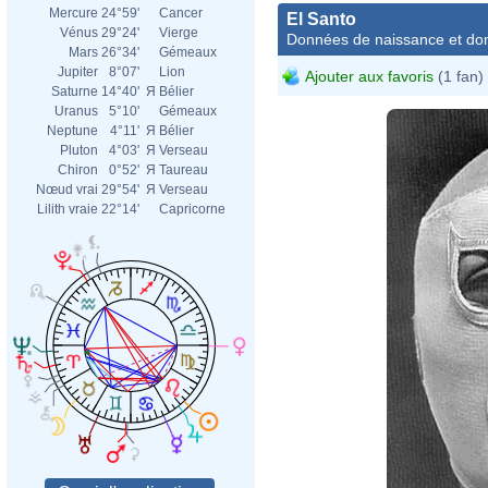
Mercure
24°59'
Cancer
El Santo
Vénus
29°24'
Vierge
Données de naissance et dom
Mars
26°34'
Gémeaux
Jupiter
8°07'
Lion
Ajouter aux favoris
(1 fan)
Saturne
14°40'
Я
Bélier
Uranus
5°10'
Gémeaux
Neptune
4°11'
Я
Bélier
Pluton
4°03'
Я
Verseau
Chiron
0°52'
Я
Taureau
Nœud vrai
29°54'
Я
Verseau
Lilith vraie
22°14'
Capricorne