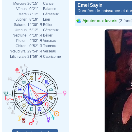
Mercure
26°15'
Cancer
Emel Sayin
Vénus
0°21'
Balance
Données de naissance et dom
Mars
27°12'
Gémeaux
Jupiter
8°19'
Lion
Ajouter aux favoris
(2 fans
Saturne
14°38'
Я
Bélier
Uranus
5°12'
Gémeaux
Neptune
4°10'
Я
Bélier
Pluton
4°02'
Я
Verseau
Chiron
0°52'
Я
Taureau
Nœud vrai
29°54'
Я
Verseau
Lilith vraie
21°59'
Я
Capricorne