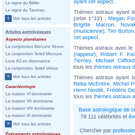
ayant cet aspect
.
Le signe du Bélier
Le signe du Taureau
Thèmes astraux ayant le
+
(orbe 1°33') :
Megan Fo
Voir tous les articles
Brigitte Macron
,
Nova
(musicienne)
,
Tim Burton
Articles astrologiques
cet aspect
.
Aspects planétaires
La conjonction Mercure Vénus
Thèmes astraux avec le
(rappeur)
,
Robert F. Ke
La conjonction Soleil Mercure
Tierney
,
Michael Clifford
Lune AS en dissonance
tous les
thèmes astraux d
La conjonction Soleil Vénus
+
Voir tous les articles
Thèmes astraux ayant 
Reba McEntire
,
Michel Pi
Caractérologie
Henri Nestlé
,
Frédéric De
La maison VI dominante
tous les
thèmes astraux 
La maison VII dominante
La maison VIII dominante
Base astrologique de cé
La maison IX dominante
78 111 célébrités et
év
+
Voir tous les articles
Chercher par
professi
Évènements astrologiques