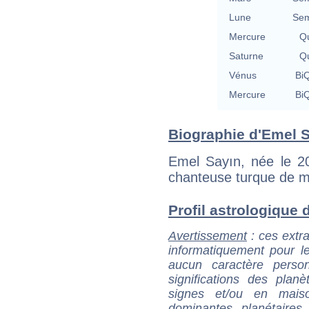
Lune
Sem
Mercure
Qu
Saturne
Qu
Vénus
BiQ
Mercure
BiQ
Biographie d'Emel Sa
Emel Sayın, née le 2
chanteuse turque de m
Profil astrologique d
Avertissement
: ces extra
informatiquement pour le
aucun caractère perso
significations des pla
signes et/ou en maiso
dominantes planétaires,