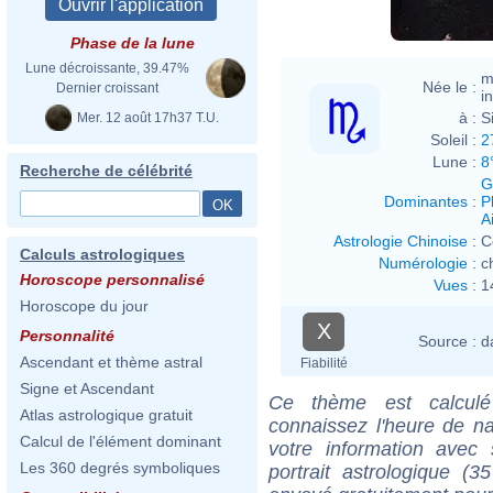
Phase de la lune
Lune décroissante, 39.47%
m
Née le :
Dernier croissant
i
à :
S
Mer. 12 août 17h37 T.U.
Soleil :
2
Lune :
8
Recherche de célébrité
G
Dominantes
:
P
Ai
Astrologie Chinoise
:
C
Calculs astrologiques
Numérologie
:
c
Horoscope personnalisé
Vues
:
1
Horoscope du jour
X
Personnalité
Source :
d
Ascendant et thème astral
Fiabilité
Signe et Ascendant
Ce thème est calculé 
Atlas astrologique gratuit
connaissez l'heure de n
Calcul de l'élément dominant
votre information ave
Les 360 degrés symboliques
portrait astrologique (