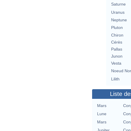
Saturne
Uranus
Neptune
Pluton
Chiron
Cérès
Pallas
Junon
Vesta
Noeud No
Lilith
Liste de
Mars
Conj
Lune
Conj
Mars
Conj
Jupiter
Conj