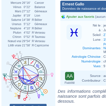
Mercure
26°16'
Cancer
Ernest Gallo
Vénus
0°22'
Balance
Données de naissance et dom
Mars
27°12'
Gémeaux
Jupiter
8°19'
Lion
Ajouter aux favoris
(aucun 
Saturne
14°38'
Я
Bélier
Uranus
5°12'
Gémeaux
Né le :
j
Neptune
4°10'
Я
Bélier
à :
J
Pluton
4°02'
Я
Verseau
Soleil :
2
Chiron
0°52'
Я
Taureau
Lune :
1
Nœud vrai
29°54'
Я
Verseau
P
Lilith vraie
21°58'
Я
Capricorne
Dominantes
:
N
M
Astrologie Chinoise
:
C
Numérologie
:
c
Vues
:
9
AA
Source :
a
Contributeur :
C
Fiabilité
Des informations complé
naissance sont parfois di
dessous.