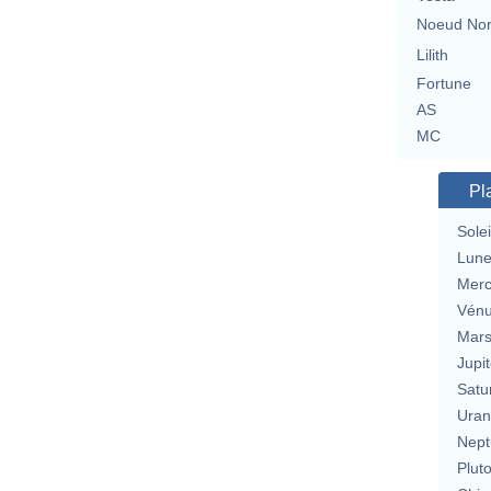
Noeud No
Lilith
Fortune
AS
MC
Pl
Solei
Lun
Merc
Vén
Mar
Jupit
Satu
Uran
Nept
Plut