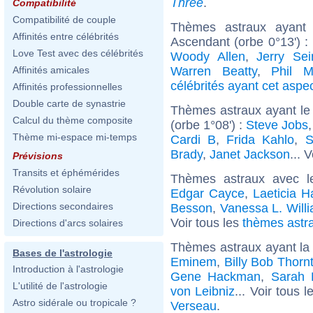
Three
.
Compatibilité
Compatibilité de couple
Thèmes astraux ayant 
Affinités entre célébrités
Ascendant (orbe 0°13') :
Love Test avec des célébrités
Woody Allen
,
Jerry Sei
Warren Beatty
,
Phil 
Affinités amicales
célébrités ayant cet aspe
Affinités professionnelles
Double carte de synastrie
Thèmes astraux ayant le
Calcul du thème composite
(orbe 1°08') :
Steve Jobs
Thème mi-espace mi-temps
Cardi B
,
Frida Kahlo
,
S
Brady
,
Janet Jackson
... 
Prévisions
Transits et éphémérides
Thèmes astraux avec l
Révolution solaire
Edgar Cayce
,
Laeticia H
Directions secondaires
Besson
,
Vanessa L. Will
Voir tous les
thèmes astra
Directions d'arcs solaires
Thèmes astraux ayant la
Bases de l'astrologie
Eminem
,
Billy Bob Thorn
Introduction à l'astrologie
Gene Hackman
,
Sarah 
L'utilité de l'astrologie
von Leibniz
... Voir tous 
Astro sidérale ou tropicale ?
Verseau
.