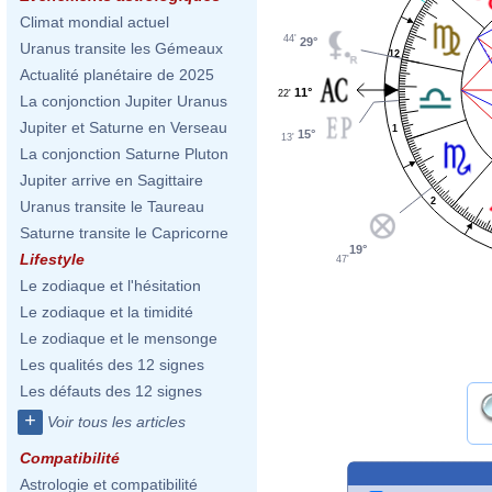
Climat mondial actuel
44'
29°
Uranus transite les Gémeaux
12
Actualité planétaire de 2025
11°
22'
La conjonction Jupiter Uranus
Jupiter et Saturne en Verseau
1
15°
13'
La conjonction Saturne Pluton
Jupiter arrive en Sagittaire
2
Uranus transite le Taureau
Saturne transite le Capricorne
19°
Lifestyle
47'
Le zodiaque et l'hésitation
Le zodiaque et la timidité
Le zodiaque et le mensonge
Les qualités des 12 signes
Les défauts des 12 signes
+
Voir tous les articles
Compatibilité
Astrologie et compatibilité