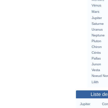
Vénus
Mars
Jupiter
Saturne
Uranus
Neptune
Pluton
Chiron
Cérès
Pallas
Junon
Vesta
Noeud No
Lilith
Liste de
Jupiter
Con