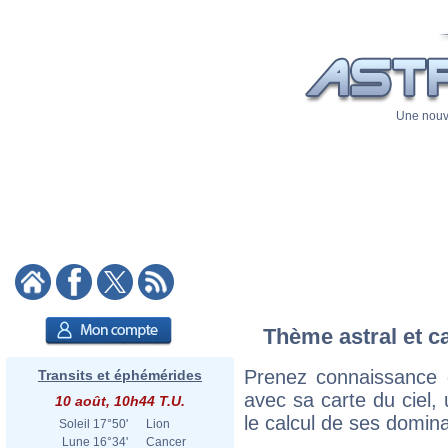
Une nouve
Thème astral et c
Prenez connaissance 
Transits et éphémérides
avec sa carte du ciel, 
10 août, 10h44 T.U.
le calcul de ses domina
Soleil
17°50'
Lion
Lune
16°34'
Cancer