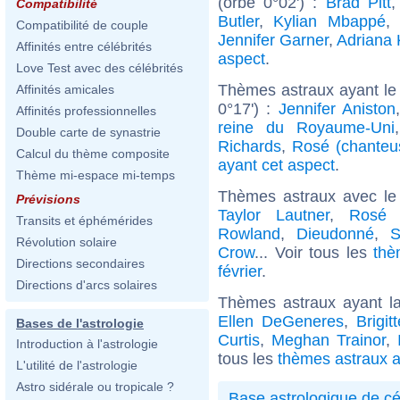
(orbe 0°02') :
Brad Pitt
Compatibilité
Butler
,
Kylian Mbappé
,
Compatibilité de couple
Jennifer Garner
,
Adriana
Affinités entre célébrités
aspect
.
Love Test avec des célébrités
Thèmes astraux ayant le
Affinités amicales
0°17') :
Jennifer Aniston
Affinités professionnelles
reine du Royaume-Uni
Double carte de synastrie
Richards
,
Rosé (chanteu
Calcul du thème composite
ayant cet aspect
.
Thème mi-espace mi-temps
Thèmes astraux avec le
Prévisions
Taylor Lautner
,
Rosé 
Transits et éphémérides
Rowland
,
Dieudonné
,
S
Révolution solaire
Crow
... Voir tous les
thè
Directions secondaires
février
.
Directions d'arcs solaires
Thèmes astraux ayant l
Ellen DeGeneres
,
Brigi
Bases de l'astrologie
Curtis
,
Meghan Trainor
,
Introduction à l'astrologie
tous les
thèmes astraux a
L'utilité de l'astrologie
Astro sidérale ou tropicale ?
Base astrologique de cé