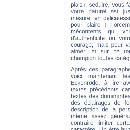
plaisir, séduire, vous f
votre naturel est j
mesure, en délicatess
pour plaire ! Forcém
mécontents qui vo
d'authenticité ou vo
courage, mais pour vou
aimer, et sur ce te
champion toutes catégo
Après ces paragraphe
voici maintenant le
Eckenrode, à lire av
textes précédents car 
textes des dominantes
des éclairages de fo
description de la per
même assez généraux
contraire limiter cert
caractère. Un être hu