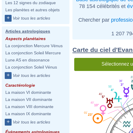
Les 12 signes du zodiaque
78 154 célébrités et
év
Les planètes et autres objets
+
Voir tous les articles
Chercher par
professi
Articles astrologiques
1 207 7
Aspects planétaires
La conjonction Mercure Vénus
Carte du ciel d'Eva
La conjonction Soleil Mercure
Lune AS en dissonance
Sélectionnez u
La conjonction Soleil Vénus
+
Voir tous les articles
2
2
36'
3°
Caractérologie
55'
4°
La maison VI dominante
41'
5°
La maison VII dominante
40'
10°
La maison VIII dominante
01'
La maison IX dominante
23°
+
Voir tous les articles
Évènements astrologiques