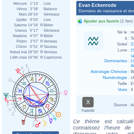
Mercure
1°13'
Lion
Evan Eckenrode
Vénus
3°39'
Balance
Données de naissance et dom
Mars
29°24'
Gémeaux
Jupiter
9°03'
Lion
Ajouter aux favoris
(1 fan)
Saturne
14°34'
Я
Bélier
Uranus
5°17'
Gémeaux
Né le :
m
Neptune
4°07'
Я
Bélier
à :
S
Pluton
3°57'
Я
Verseau
Soleil :
2
Chiron
0°51'
Я
Taureau
Lune :
1
Nœud vrai
29°50'
Я
Verseau
V
Lilith vraie
16°56'
Я
Capricorne
Dominantes
:
U
Ai
Astrologie Chinoise
:
B
Numérologie
:
c
Taille :
E
Vues
:
4
X
Source :
d
Fiabilité
Ce thème est calculé 
connaissez l'heure de
d'envoyer votre i