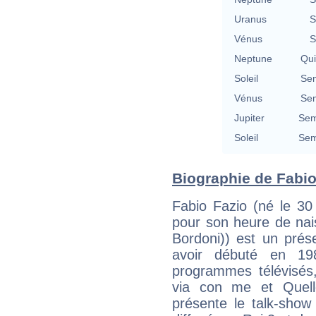
Uranus
S
Vénus
S
Neptune
Qu
Soleil
Se
Vénus
Se
Jupiter
Sem
Soleil
Sem
Biographie de Fabio 
Fabio Fazio (né le 3
pour son heure de nai
Bordoni)) est un prése
avoir débuté en 19
programmes télévisés, 
via con me et Quell
présente le talk-sho