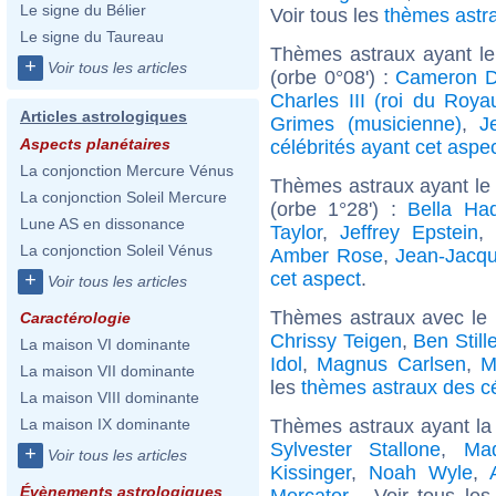
Le signe du Bélier
Voir tous les
thèmes astr
Le signe du Taureau
Thèmes astraux ayant le
+
Voir tous les articles
(orbe 0°08') :
Cameron D
Charles III (roi du Roy
Articles astrologiques
Grimes (musicienne)
,
J
Aspects planétaires
célébrités ayant cet aspe
La conjonction Mercure Vénus
Thèmes astraux ayant le
La conjonction Soleil Mercure
(orbe 1°28') :
Bella Ha
Lune AS en dissonance
Taylor
,
Jeffrey Epstein
,
La conjonction Soleil Vénus
Amber Rose
,
Jean-Jacq
cet aspect
.
+
Voir tous les articles
Thèmes astraux avec le
Caractérologie
Chrissy Teigen
,
Ben Stille
La maison VI dominante
Idol
,
Magnus Carlsen
,
M
La maison VII dominante
les
thèmes astraux des c
La maison VIII dominante
Thèmes astraux ayant la
La maison IX dominante
Sylvester Stallone
,
Ma
+
Voir tous les articles
Kissinger
,
Noah Wyle
,
Évènements astrologiques
Mercator
... Voir tous le