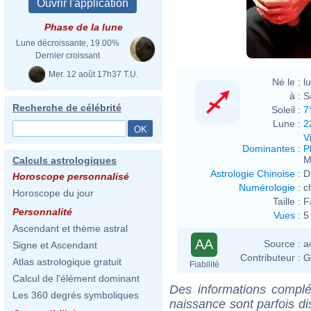
Fabi
Phase de la lune
Lune décroissante, 19.00%
Dernier croissant
Mer. 12 août 17h37 T.U.
Né le :
l
à :
S
Recherche de célébrité
Soleil :
7
Lune :
2
V
Dominantes
:
P
M
Calculs astrologiques
Astrologie Chinoise
:
D
Horoscope personnalisé
Numérologie
:
c
Horoscope du jour
Taille :
F
Personnalité
Vues
:
5
Ascendant et thème astral
AA
Source :
a
Signe et Ascendant
Contributeur :
G
Atlas astrologique gratuit
Fiabilité
Calcul de l'élément dominant
Des informations complé
Les 360 degrés symboliques
naissance sont parfois di