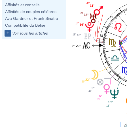
46'
Affinités et conseils
11°
Affinités de couples célèbres
39'
14°
11
Ava Gardner et Frank Sinatra
14'
16°
Compatibilité du Bélier
+
Voir tous les articles
18'
16°
12
20°
21'
1
2
22°
26'
5°
44'
6°
05'
18°
18'