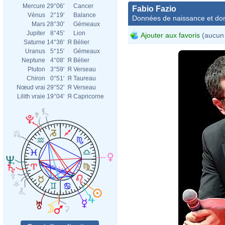
Mercure
29°06'
Cancer
Fabio Fazio
Vénus
2°19'
Balance
Données de naissance et dom
Mars
28°30'
Gémeaux
Jupiter
8°45'
Lion
Ajouter aux favoris
(aucun 
Saturne
14°36'
Я
Bélier
Uranus
5°15'
Gémeaux
Neptune
4°08'
Я
Bélier
Pluton
3°59'
Я
Verseau
Chiron
0°51'
Я
Taureau
Nœud vrai
29°52'
Я
Verseau
Lilith vraie
19°04'
Я
Capricorne
Fabi
Maso