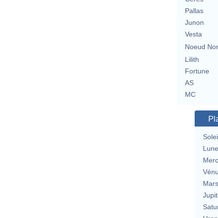
Pallas
Junon
Vesta
Noeud No
Lilith
Fortune
AS
MC
Pl
Solei
Lun
Merc
Vén
Mar
Jupit
Satu