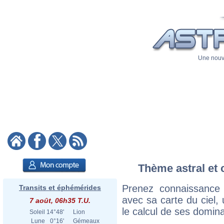
Une nouve
Thème astral et 
Prenez connaissance
Transits et éphémérides
avec sa carte du ciel, 
7 août, 06h35 T.U.
le calcul de ses domina
Soleil
14°48'
Lion
Lune
0°16'
Gémeaux