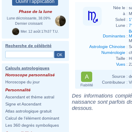
Née le :
s
Phase de la lune
à :
M
Lune décroissante, 38.09%
Soleil :
1
Dernier croissant
Lune :
7
B
Mer. 12 août 17h37 T.U.
Dominantes
:
M
M
Recherche de célébrité
Astrologie Chinoise
:
S
Numérologie
:
c
Taille :
H
Vues
:
2
Calculs astrologiques
Horoscope personnalisé
A
Source :
d
Horoscope du jour
Contributeur :
V
Fiabilité
Personnalité
Des informations complé
Ascendant et thème astral
naissance sont parfois di
Signe et Ascendant
dessous.
Atlas astrologique gratuit
Calcul de l'élément dominant
Les 360 degrés symboliques