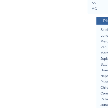
AS
MC
Pl
Solei
Lun
Merc
Vén
Mar
Jupit
Satu
Uran
Nept
Plut
Chir
Cérè
Pall
Jun