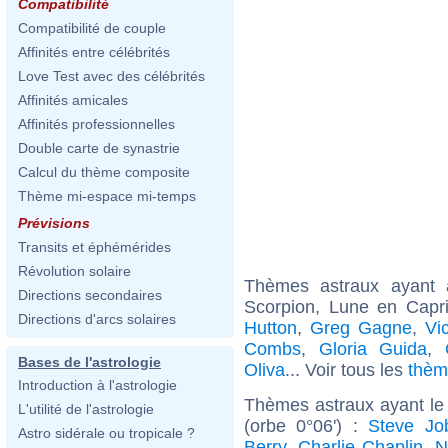
Compatibilité
Compatibilité de couple
Affinités entre célébrités
Love Test avec des célébrités
Affinités amicales
Affinités professionnelles
Double carte de synastrie
Calcul du thème composite
Thème mi-espace mi-temps
Prévisions
Transits et éphémérides
Révolution solaire
Thèmes astraux ayant
Directions secondaires
Scorpion, Lune en Capri
Directions d'arcs solaires
Hutton
,
Greg Gagne
,
Vic
Combs
,
Gloria Guida
,
Bases de l'astrologie
Oliva
... Voir tous les
thèm
Introduction à l'astrologie
Thèmes astraux ayant le
L'utilité de l'astrologie
(orbe 0°06') :
Steve Jo
Astro sidérale ou tropicale ?
Berry
,
Charlie Chaplin
,
N