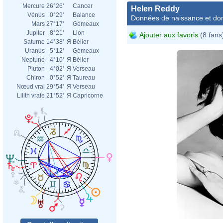
Mercure
26°26'
Cancer
Helen Reddy
Vénus
0°29'
Balance
Données de naissance et dom
Mars
27°17'
Gémeaux
Jupiter
8°21'
Lion
Ajouter aux favoris
(8 fans
Saturne
14°38'
Я
Bélier
Uranus
5°12'
Gémeaux
Neptune
4°10'
Я
Bélier
Pluton
4°02'
Я
Verseau
Chiron
0°52'
Я
Taureau
Nœud vrai
29°54'
Я
Verseau
Lilith vraie
21°52'
Я
Capricorne
Franc