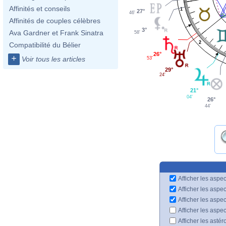
Affinités et conseils
1
27°
46'
Affinités de couples célèbres
3°
Ava Gardner et Frank Sinatra
58'
2
Compatibilité du Bélier
26°
+
Voir tous les articles
53'
29°
24'
21°
04'
26°
44'
Afficher les aspec
Afficher les aspe
Afficher les aspe
Afficher les aspe
Afficher les astér