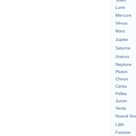
Soleil
Lune
Mercure
Vénus
Mars
Jupiter
Saturne
Uranus
Neptune
Pluton
Chiron
Cérès
Pallas
Junon
Vesta
Noeud No
Lilith
Fortune