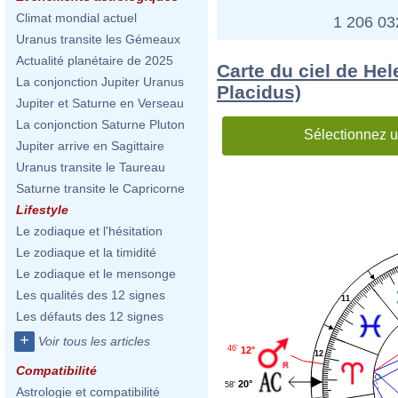
Climat mondial actuel
1 206 0
Uranus transite les Gémeaux
Actualité planétaire de 2025
Carte du ciel de He
La conjonction Jupiter Uranus
Placidus)
Jupiter et Saturne en Verseau
La conjonction Saturne Pluton
Sélectionnez u
Jupiter arrive en Sagittaire
Uranus transite le Taureau
Saturne transite le Capricorne
Lifestyle
Le zodiaque et l'hésitation
Le zodiaque et la timidité
Le zodiaque et le mensonge
Les qualités des 12 signes
11
Les défauts des 12 signes
+
Voir tous les articles
46'
12°
12
Compatibilité
20°
58'
Astrologie et compatibilité