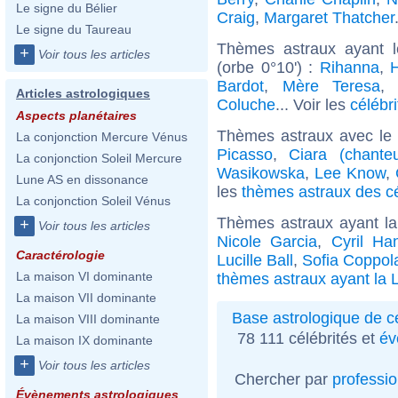
Le signe du Bélier
Craig
,
Margaret Thatcher
Le signe du Taureau
Thèmes astraux ayant 
+
Voir tous les articles
(orbe 0°10') :
Rihanna
,
H
Bardot
,
Mère Teresa
Articles astrologiques
Coluche
... Voir les
célébr
Aspects planétaires
Thèmes astraux avec le
La conjonction Mercure Vénus
Picasso
,
Ciara (chante
La conjonction Soleil Mercure
Wasikowska
,
Lee Know
,
Lune AS en dissonance
les
thèmes astraux des cé
La conjonction Soleil Vénus
Thèmes astraux ayant la
+
Voir tous les articles
Nicole Garcia
,
Cyril Ha
Caractérologie
Lucille Ball
,
Sofia Coppol
La maison VI dominante
thèmes astraux ayant la 
La maison VII dominante
Base astrologique de cé
La maison VIII dominante
78 111 célébrités et
év
La maison IX dominante
+
Voir tous les articles
Chercher par
professi
Évènements astrologiques