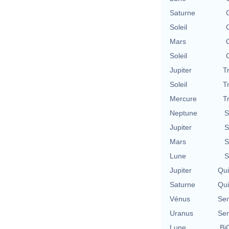
Saturne
Soleil
Mars
Soleil
Jupiter
T
Soleil
T
Mercure
T
Neptune
S
Jupiter
S
Mars
S
Lune
S
Jupiter
Qu
Saturne
Qu
Vénus
Se
Uranus
Se
Lune
BiQ