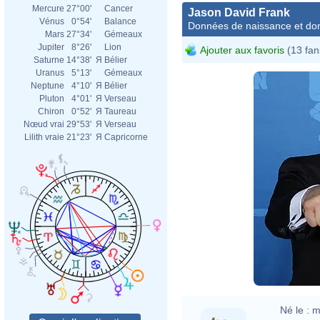
Mercure
27°00'
Cancer
Jason David Frank
Vénus
0°54'
Balance
Données de naissance et dom
Mars
27°34'
Gémeaux
Jupiter
8°26'
Lion
Ajouter aux favoris
(13 fan
Saturne
14°38'
Я
Bélier
Uranus
5°13'
Gémeaux
Neptune
4°10'
Я
Bélier
Pluton
4°01'
Я
Verseau
Chiron
0°52'
Я
Taureau
Nœud vrai
29°53'
Я
Verseau
Lilith vraie
21°23'
Я
Capricorne
Né le :
m