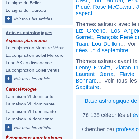
Cash
,
Tim Burton
,
Fiod
Le signe du Bélier
Piqué
,
Rose McGowan
,
Le signe du Taureau
aspect
.
+
Voir tous les articles
Thèmes astraux avec le
Liz Greene
,
Los Angele
Articles astrologiques
Garrett
,
François-René d
Aspects planétaires
Tuan
,
Lou Doillon
... Voi
La conjonction Mercure Vénus
nées un 4 septembre
.
La conjonction Soleil Mercure
Thèmes astraux ayant la 
Lune AS en dissonance
Lenny Kravitz
,
Zlatan Ib
La conjonction Soleil Vénus
Laurent Gerra
,
Flavie
+
Voir tous les articles
Bonnard
... Voir tous le
Sagittaire
.
Caractérologie
La maison VI dominante
Base astrologique de 
La maison VII dominante
La maison VIII dominante
78 138 célébrités et
év
La maison IX dominante
+
Voir tous les articles
Chercher par
professi
Évènements astrologiques