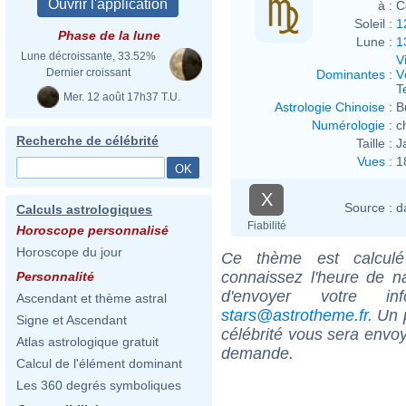
à :
C
Soleil :
1
Phase de la lune
Lune :
1
Lune décroissante, 33.52%
V
Dernier croissant
Dominantes
:
V
T
Mer. 12 août 17h37 T.U.
Astrologie Chinoise
:
B
Numérologie
:
c
Recherche de célébrité
Taille :
J
Vues
:
1
X
Source :
d
Calculs astrologiques
Fiabilité
Horoscope personnalisé
Horoscope du jour
Ce thème est calculé 
connaissez l'heure de n
Personnalité
d'envoyer votre i
Ascendant et thème astral
stars@astrotheme.fr
. Un 
Signe et Ascendant
célébrité vous sera envoy
Atlas astrologique gratuit
demande.
Calcul de l'élément dominant
Les 360 degrés symboliques