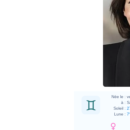
Née le :
v
à :
S
Soleil :
2
Lune :
7