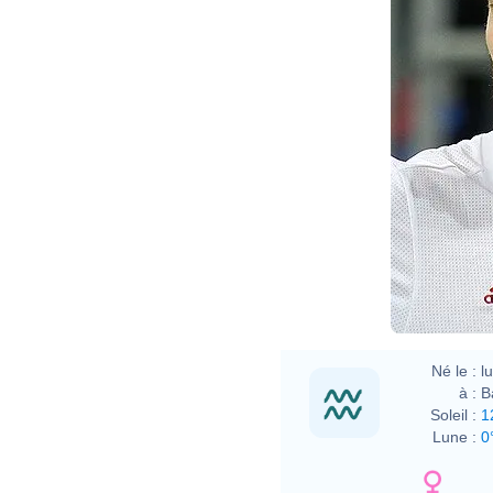
Né le :
l
à :
B
Soleil :
1
Lune :
0