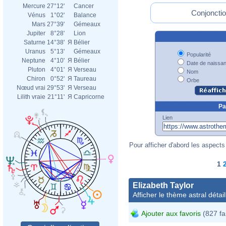
Mercure
27°12'
Cancer
Conjonctio
Vénus
1°02'
Balance
Mars
27°39'
Gémeaux
Jupiter
8°28'
Lion
Saturne
14°38'
Я
Bélier
Uranus
5°13'
Gémeaux
Popularité
Neptune
4°10'
Я
Bélier
Date de naissa
Pluton
4°01'
Я
Verseau
Nom
Chiron
0°52'
Я
Taureau
Orbe
Nœud vrai
29°53'
Я
Verseau
Lilith vraie
21°11'
Я
Capricorne
Pa
Lien
Pour afficher d'abord les aspects 
1
Elizabeth Taylor
Afficher le thème astral détail
Ajouter aux favoris
(827 fa