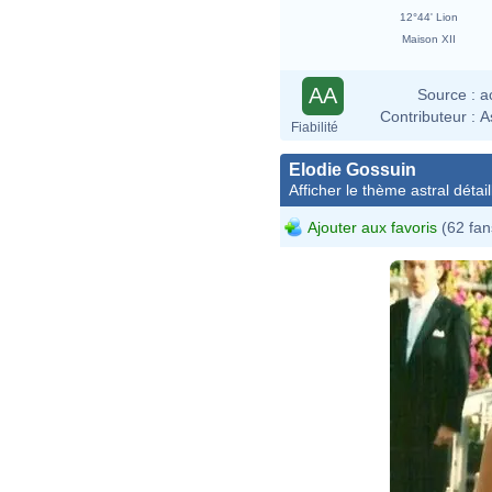
12°44' Lion
Maison XII
AA
Source :
a
Contributeur :
A
Fiabilité
Elodie Gossuin
Afficher le thème astral détail
Ajouter aux favoris
(62 fan