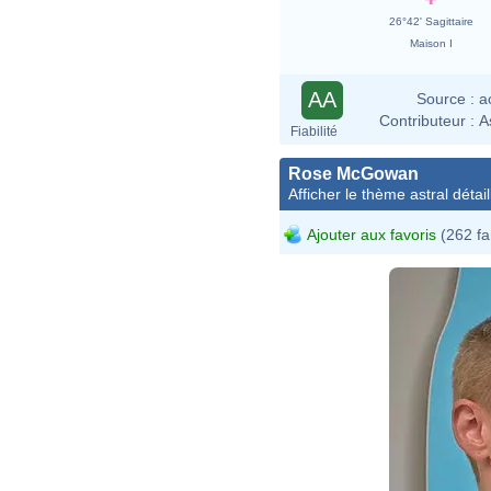
26°42' Sagittaire
Maison I
AA
Source :
a
Contributeur :
A
Fiabilité
Rose McGowan
Afficher le thème astral détail
Ajouter aux favoris
(262 fa