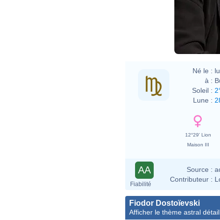
may
Né le :
l
à :
B
Soleil :
2
Lune :
2
12°29' Lion
Maison III
AA
Source :
a
Contributeur :
L
Fiabilité
Fiodor Dostoïevski
Afficher le thème astral détail