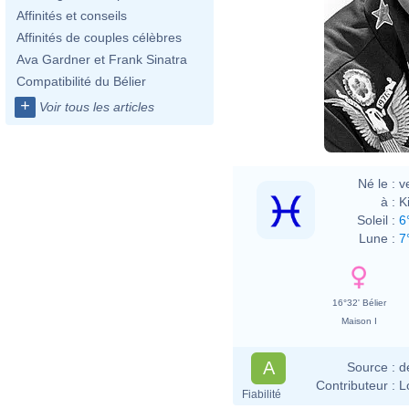
Affinités et conseils
Affinités de couples célèbres
Ava Gardner et Frank Sinatra
Compatibilité du Bélier
+
Voir tous les articles
Né le :
v
à :
K
Soleil :
6
Lune :
7
16°32' Bélier
Maison I
A
Source :
d
Contributeur :
L
Fiabilité