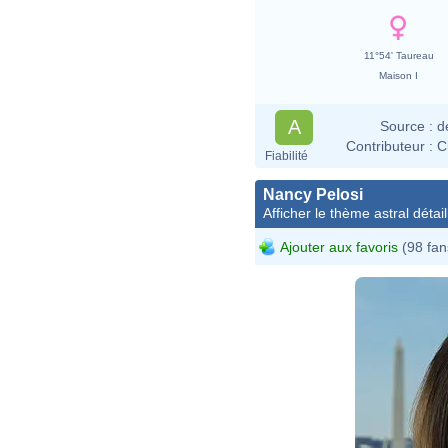
11°54' Taureau
Maison I
A
Source :
d
Contributeur :
C
Fiabilité
Nancy Pelosi
Afficher le thème astral détail
Ajouter aux favoris
(98 fan