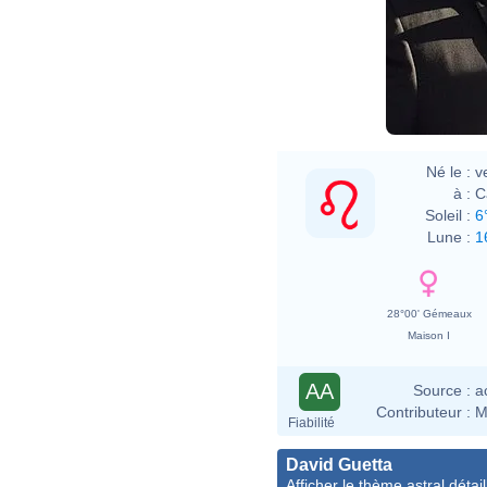
Né le :
v
à :
C
Soleil :
6
Lune :
1
28°00' Gémeaux
Maison I
AA
Source :
a
Contributeur :
M
Fiabilité
David Guetta
Afficher le thème astral détail