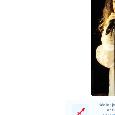
Née le :
j
à :
B
Soleil :
2