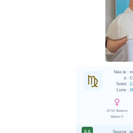
Née le :
m
à :
C
Soleil :
1
Lune :
2
21°12' Balance
Maison V
AA
Source :
a