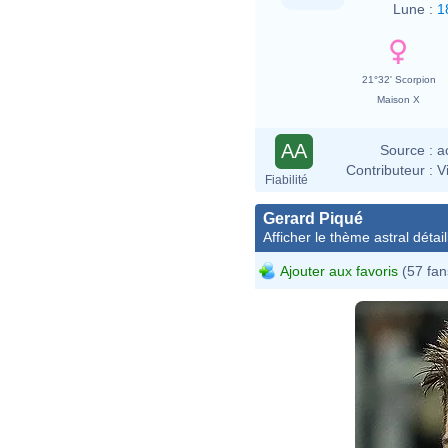
Lune :
1
21°32' Scorpion
Maison X
AA
Source :
a
Contributeur :
V
Fiabilité
Gerard Piqué
Afficher le thème astral détail
Ajouter aux favoris
(57 fan