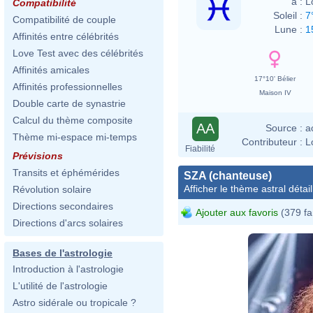
à :
L
Compatibilité
Soleil :
7
Compatibilité de couple
Lune :
1
Affinités entre célébrités
Love Test avec des célébrités
Affinités amicales
17°10' Bélier
Affinités professionnelles
Maison IV
Double carte de synastrie
Calcul du thème composite
AA
Source :
a
Thème mi-espace mi-temps
Contributeur :
L
Fiabilité
Prévisions
Transits et éphémérides
SZA (chanteuse)
Afficher le thème astral détail
Révolution solaire
Directions secondaires
Ajouter aux favoris
(379 fa
Directions d'arcs solaires
Bases de l'astrologie
Introduction à l'astrologie
L'utilité de l'astrologie
Astro sidérale ou tropicale ?