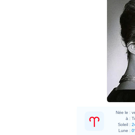
Née le :
v
à :
T
Soleil :
2
Lune :
0