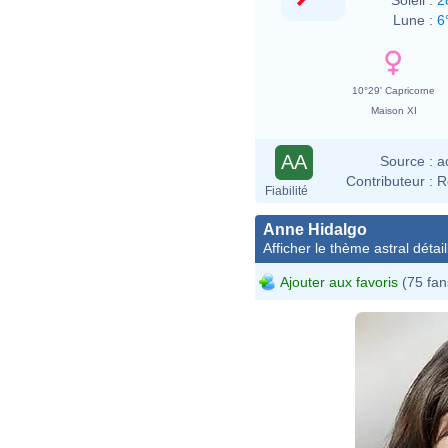
Lune :
6
10°29' Capricorne
Maison XI
AA
Source :
a
Contributeur :
R
Fiabilité
Anne Hidalgo
Afficher le thème astral détail
Ajouter aux favoris
(75 fan