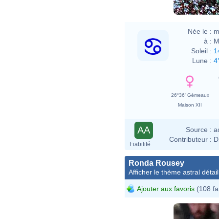
Née le :
m
à :
M
Soleil :
1
Lune :
4
26°36' Gémeaux
Maison XII
AA
Source :
a
Contributeur :
D
Fiabilité
Ronda Rousey
Afficher le thème astral détail
Ajouter aux favoris
(108 fa