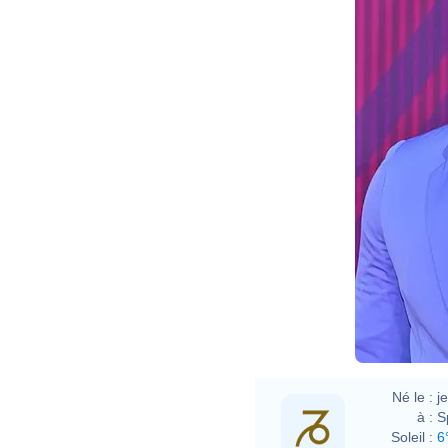
Né le :
j
à :
S
Soleil :
6