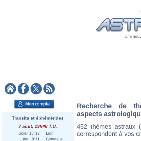
Une nouve
Recherche de th
aspects astrologiq
Transits et éphémérides
452 thèmes astraux 
7 août, 19h48 T.U.
correspondent à vos cri
Soleil
15°19'
Lion
Lune
8°11'
Gémeaux