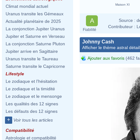
Maison XI
Climat mondial actuel
Uranus transite les Gémeaux
A
Source :
d
Actualité planétaire de 2025
Contributeur :
L
La conjonction Jupiter Uranus
Fiabilité
Jupiter et Saturne en Verseau
Johnny Cash
La conjonction Saturne Pluton
Afficher le thème astral détail
Jupiter arrive en Sagittaire
Ajouter aux favoris
(462 fa
Uranus transite le Taureau
Saturne transite le Capricorne
Lifestyle
Le zodiaque et l'hésitation
Le zodiaque et la timidité
Le zodiaque et le mensonge
Les qualités des 12 signes
Les défauts des 12 signes
+
Voir tous les articles
Compatibilité
Astrologie et compatibilité