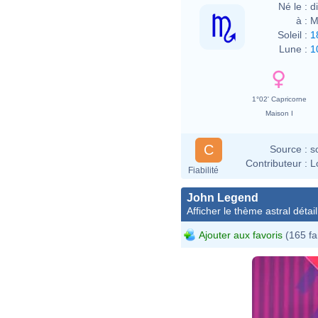
Né le :
d
à :
M
Soleil :
1
Lune :
1
1°02' Capricorne
Maison I
C
Source :
s
Contributeur :
L
Fiabilité
John Legend
Afficher le thème astral détail
Ajouter aux favoris
(165 fa