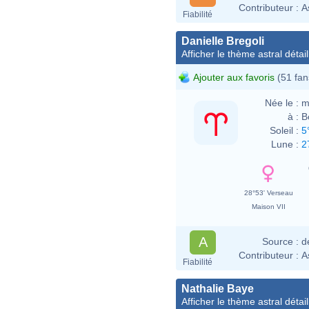
Contributeur :
A
Fiabilité
Danielle Bregoli
Afficher le thème astral détail
Ajouter aux favoris
(51 fan
Née le :
m
à :
B
Soleil :
5
Lune :
2
28°53' Verseau
Maison VII
A
Source :
d
Contributeur :
A
Fiabilité
Nathalie Baye
Afficher le thème astral détail