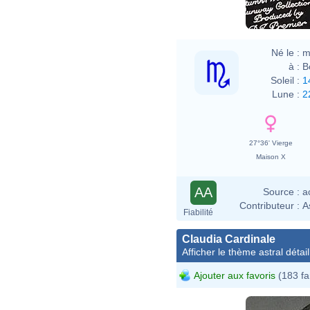
Né le :
m
à :
B
Soleil :
1
Lune :
2
27°36' Vierge
Maison X
AA
Source :
a
Contributeur :
A
Fiabilité
Claudia Cardinale
Afficher le thème astral détail
Ajouter aux favoris
(183 fa