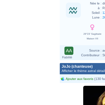
Née le :
d
à :
R
Soleil :
1
Lune :
2
26°23' Sagittaire
Maison VII
AA
Source :
a
Contributeur :
S
Fiabilité
JoJo (chanteuse)
Afficher le thème astral détail
Ajouter aux favoris
(130 fa