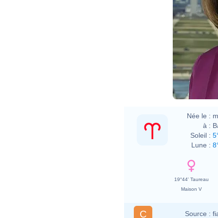
Née le :
m
à :
B
Soleil :
5
Lune :
8
19°44' Taureau
Maison V
C
Source :
f