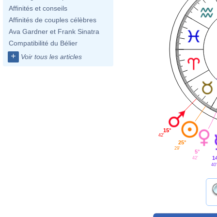
Affinités et conseils
Affinités de couples célèbres
Ava Gardner et Frank Sinatra
Compatibilité du Bélier
+
Voir tous les articles
15°
42'
25°
29'
5°
1
42'
40'