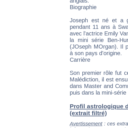
anglais.
Biographie
Joseph est né et a g
pendant 11 ans à Swan
avec l'actrice Emily V
la mini série Ben-H
(JOseph MOrgan). Il p
à son pays d'origine.
Carrière
Son premier rôle fut c
Malédiction, il est ens
dans Master and Comm
puis dans la mini-série
Profil astrologique
(extrait filtré)
Avertissement
: ces extra