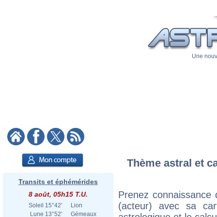
Une nouve
Thème astral et c
Transits et éphémérides
Prenez connaissance 
8 août, 05h15 T.U.
(acteur) avec sa cart
Soleil
15°42'
Lion
Lune
13°52'
Gémeaux
astrologique et le calc