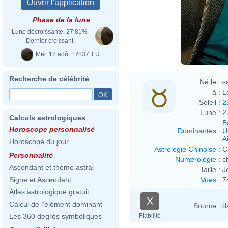
Phase de la lune
Lune décroissante, 27.81%
Dernier croissant
Mer. 12 août 17h37 T.U.
Recherche de célébrité
Né le :
s
à :
L
Soleil :
2
Lune :
2
Calculs astrologiques
B
Horoscope personnalisé
Dominantes
:
U
Ai
Horoscope du jour
Astrologie Chinoise
:
C
Personnalité
Numérologie
:
c
Ascendant et thème astral
Taille :
J
Vues
:
7
Signe et Ascendant
Atlas astrologique gratuit
X
Calcul de l'élément dominant
Source :
d
Fiabilité
Les 360 degrés symboliques