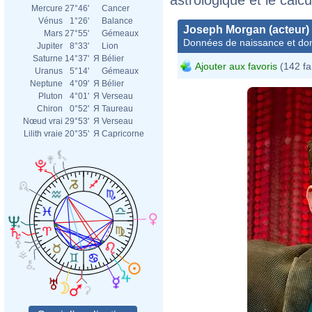
Mercure
27°46'
Cancer
Vénus
1°26'
Balance
Joseph Morgan (acteur)
Mars
27°55'
Gémeaux
Données de naissance et dom
Jupiter
8°33'
Lion
Saturne
14°37'
Я
Bélier
Ajouter aux favoris
(142 fa
Uranus
5°14'
Gémeaux
Neptune
4°09'
Я
Bélier
Pluton
4°01'
Я
Verseau
Chiron
0°52'
Я
Taureau
Nœud vrai
29°53'
Я
Verseau
Lilith vraie
20°35'
Я
Capricorne