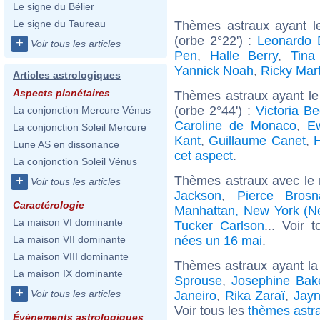
Le signe du Bélier
Le signe du Taureau
Thèmes astraux ayant l
(orbe 2°22') :
Leonardo 
+
Voir tous les articles
Pen
,
Halle Berry
,
Tina
Yannick Noah
,
Ricky Mart
Articles astrologiques
Aspects planétaires
Thèmes astraux ayant le
(orbe 2°44') :
Victoria B
La conjonction Mercure Vénus
Caroline de Monaco
,
E
La conjonction Soleil Mercure
Kant
,
Guillaume Canet
,
Lune AS en dissonance
cet aspect
.
La conjonction Soleil Vénus
Thèmes astraux avec le
+
Voir tous les articles
Jackson
,
Pierce Brosn
Caractérologie
Manhattan, New York (N
La maison VI dominante
Tucker Carlson
... Voir 
nées un 16 mai
.
La maison VII dominante
La maison VIII dominante
Thèmes astraux ayant la
La maison IX dominante
Sprouse
,
Josephine Bak
+
Voir tous les articles
Janeiro
,
Rika Zaraï
,
Jayn
Voir tous les
thèmes astr
Évènements astrologiques