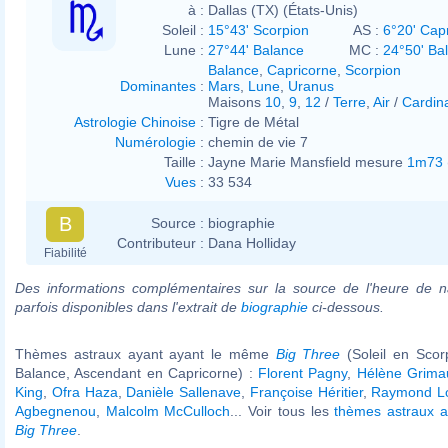
à :
Dallas (TX) (États-Unis)
Soleil :
15°43' Scorpion
AS :
6°20' Cap
Lune :
27°44' Balance
MC :
24°50' Ba
Balance
,
Capricorne
,
Scorpion
Dominantes
:
Mars
,
Lune
,
Uranus
Maisons
10
,
9
,
12
/
Terre
,
Air
/
Cardin
Astrologie Chinoise
:
Tigre de Métal
Numérologie
:
chemin de vie 7
Taille :
Jayne Marie Mansfield mesure
1m73
Vues
:
33 534
B
Source :
biographie
Contributeur :
Dana Holliday
Fiabilité
Des informations complémentaires sur la source de l'heure de n
parfois disponibles dans l'extrait de
biographie
ci-dessous.
Thèmes astraux ayant ayant le même
Big Three
(Soleil en Scor
Balance, Ascendant en Capricorne) :
Florent Pagny
,
Hélène Grima
King
,
Ofra Haza
,
Danièle Sallenave
,
Françoise Héritier
,
Raymond L
Agbegnenou
,
Malcolm McCulloch
... Voir tous les
thèmes astraux 
Big Three
.