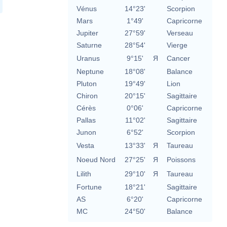
Vénus
14°23'
Scorpion
Mars
1°49'
Capricorne
Jupiter
27°59'
Verseau
Saturne
28°54'
Vierge
Uranus
9°15'
Я
Cancer
Neptune
18°08'
Balance
Pluton
19°49'
Lion
Chiron
20°15'
Sagittaire
Cérès
0°06'
Capricorne
Pallas
11°02'
Sagittaire
Junon
6°52'
Scorpion
Vesta
13°33'
Я
Taureau
Noeud Nord
27°25'
Я
Poissons
Lilith
29°10'
Я
Taureau
Fortune
18°21'
Sagittaire
AS
6°20'
Capricorne
MC
24°50'
Balance