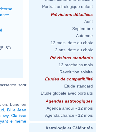
Portrait astrologique enfant
ricorne
Prévisions détaillées
lance
Août
Septembre
al
Automne
12 mois, date au choix
(5' 8")
2 ans, date au choix
Prévisions standards
12 prochains mois
Révolution solaire
Études de compatibilité
aissance sont
Étude standard
Étude globale avec portraits
Agendas astrologiques
pion, Lune en
Agenda amour - 12 mois
ud
,
Billie Jean
Agenda chance - 12 mois
oewy
,
Clarisse
ayant le même
Astrologie et Célébrités