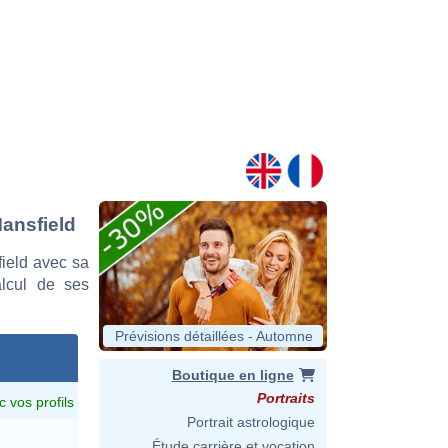
Mansfield
ield avec sa
alcul de ses
Prévisions détaillées - Automne
Boutique en ligne
Portraits
c vos profils
Portrait astrologique
Étude carrière et vocation