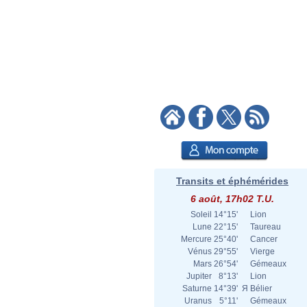
Transits et éphémérides
6 août, 17h02 T.U.
Soleil
14°15'
Lion
Lune
22°15'
Taureau
Mercure
25°40'
Cancer
Vénus
29°55'
Vierge
Mars
26°54'
Gémeaux
Jupiter
8°13'
Lion
Saturne
14°39'
Я
Bélier
Uranus
5°11'
Gémeaux