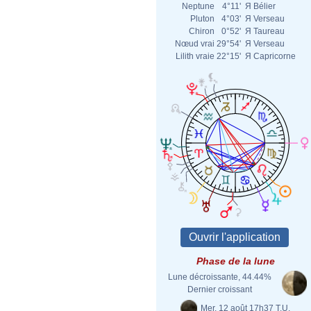
Neptune
4°11'
Я
Bélier
Pluton
4°03'
Я
Verseau
Chiron
0°52'
Я
Taureau
Nœud vrai
29°54'
Я
Verseau
Lilith vraie
22°15'
Я
Capricorne
Phase de la lune
Lune décroissante, 44.44%
Dernier croissant
Mer. 12 août 17h37 T.U.