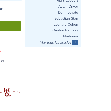
RM (rappeur)
Adam Driver
on
Demi Lovato
Sebastian Stan
Leonard Cohen
Gordon Ramsay
Madonna
+
Voir tous les articles
9'
41'
16°
9°
15'