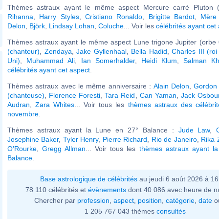
Thèmes astraux ayant le même aspect Mercure carré Pluton (
Rihanna
,
Harry Styles
,
Cristiano Ronaldo
,
Brigitte Bardot
,
Mère
Delon
,
Björk
,
Lindsay Lohan
,
Coluche
... Voir les
célébrités ayant cet
Thèmes astraux ayant le même aspect Lune trigone Jupiter (orbe 
(chanteur)
,
Zendaya
,
Jake Gyllenhaal
,
Bella Hadid
,
Charles III (r
Uni)
,
Muhammad Ali
,
Ian Somerhalder
,
Heidi Klum
,
Salman K
célébrités ayant cet aspect
.
Thèmes astraux avec le même anniversaire :
Alain Delon
,
Gordon
(chanteuse)
,
Florence Foresti
,
Tara Reid
,
Can Yaman
,
Jack Osbou
Audran
,
Zara Whites
... Voir tous les
thèmes astraux des célébri
novembre
.
Thèmes astraux ayant la Lune en 27° Balance :
Jude Law
,
Josephine Baker
,
Tyler Henry
,
Pierre Richard
,
Rio de Janeiro
,
Rika 
O'Rourke
,
Gregg Allman
... Voir tous les
thèmes astraux ayant l
Balance
.
Base astrologique de célébrités
au jeudi 6 août 2026 à 1
78 110 célébrités et
évènements
dont 40 086 avec heure de n
Chercher par
profession
,
aspect
,
position
,
catégorie
,
date
o
1 205 767 043 thèmes
consultés