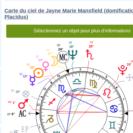
Carte du ciel de Jayne Marie Mansfield (domificati
Placidus)
Sélectionnez un objet pour plus d'informations
54'
08'
50'
28°
18°
24°
44'
27°
23'
14°
4
19°
43'
15°
9
56'
10
19°
8
11
21'
18°
7
49'
1°
12
6°
20'
6
1
21°
17'