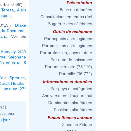
Présentation
orbe 0°06') :
Base de données
 Teresa
,
Alain
 aspect
.
Consultations en temps réel
Suggérer des célébrités
0°15') :
Drake
oi du Royaume-
Outils de recherche
han
... Voir les
Par aspects astrologiques
Par positions astrologiques
 Ramsay
,
SZA
Par profession, pays et date
rne
,
Stéphane
Par date de naissance
tés nées un 8
Par anniversaire
(78 110)
Par taille
(36 772)
Cole Sprouse
,
Informations et données
Zaraï
,
Heather
Par pays et catégories
a Lune en 27°
Anniversaires d'aujourd'hui
Dominantes planétaires
6h31
Positions planétaires
aissance
Focus thèmes astraux
u
jour
Zinedine Zidane