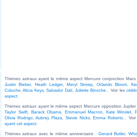
Thèmes astraux ayant le même aspect Mercure conjonction Mars (
Justin Bieber
,
Heath Ledger
,
Meryl Streep
,
Orlando Bloom
,
Ke
Coluche
,
Alicia Keys
,
Salvador Dalí
,
Juliette Binoche
... Voir les
céléb
aspect
.
Thèmes astraux ayant le même aspect Mercure opposition Jupiter 
Taylor Swift
,
Barack Obama
,
Emmanuel Macron
,
Kate Winslet
,
P
Olivia Rodrigo
,
Aubrey Plaza
,
Stevie Nicks
,
Emma Roberts
... Voi
ayant cet aspect
.
Thèmes astraux avec le même anniversaire :
Gerard Butler
,
Who