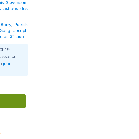
uis Stevenson
,
s astraux des
 Berry
,
Patrick
 Song
,
Joseph
e en 3° Lion
.
10h19
aissance
u
jour
4'