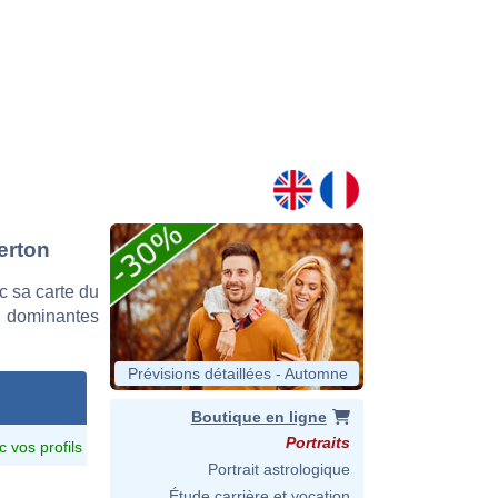
erton
c sa carte du
es dominantes
Prévisions détaillées - Automne
Boutique en ligne
Portraits
c vos profils
Portrait astrologique
Étude carrière et vocation