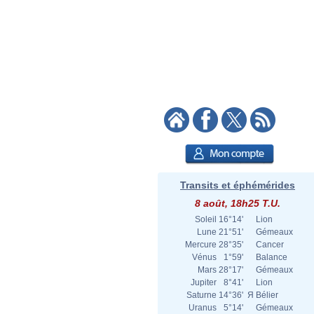
Transits et éphémérides
8 août, 18h25 T.U.
Soleil
16°14'
Lion
Lune
21°51'
Gémeaux
Mercure
28°35'
Cancer
Vénus
1°59'
Balance
Mars
28°17'
Gémeaux
Jupiter
8°41'
Lion
Saturne
14°36'
Я
Bélier
Uranus
5°14'
Gémeaux