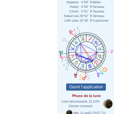
Neptune
4°09'
Я
Bélier
Pluton
4°00'
Я
Verseau
Chiron
0°51'
Я
Taureau
Nœud vrai
29°52'
Я
Verseau
Lilith vraie
19°39'
Я
Capricorne
Phase de la lune
Lune décroissante, 22.23%
Dernier croissant
Mer. 12 août 17h37 T.U.