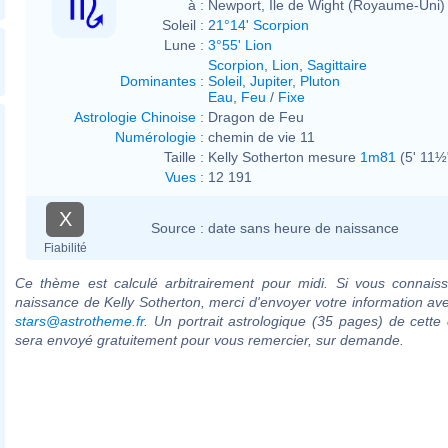
à :
Newport, Ile de Wight (Royaume-Uni)
Soleil :
21°14' Scorpion
Lune :
3°55' Lion
Scorpion
,
Lion
,
Sagittaire
Dominantes
:
Soleil
,
Jupiter
,
Pluton
Eau
,
Feu
/
Fixe
Astrologie Chinoise
:
Dragon de Feu
Numérologie
:
chemin de vie 11
Taille :
Kelly Sotherton mesure
1m81
(5' 11½
Vues
:
12 191
X
Source :
date sans heure de naissance
Fiabilité
Ce thème est calculé arbitrairement pour midi. Si vous connaiss
naissance de Kelly Sotherton, merci d'envoyer votre information av
stars@astrotheme.fr
. Un portrait astrologique (35 pages) de cette 
sera envoyé gratuitement pour vous remercier, sur demande.