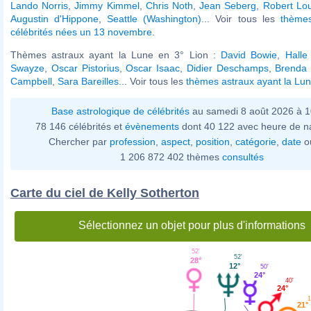
Lando Norris
,
Jimmy Kimmel
,
Chris Noth
,
Jean Seberg
,
Robert Lo
Augustin d'Hippone
,
Seattle (Washington)
... Voir tous les
thème
célébrités nées un 13 novembre
.
Thèmes astraux ayant la Lune en 3° Lion :
David Bowie
,
Halle
Swayze
,
Oscar Pistorius
,
Oscar Isaac
,
Didier Deschamps
,
Brenda
Campbell
,
Sara Bareilles
... Voir tous les
thèmes astraux ayant la Lun
Base astrologique de célébrités
au samedi 8 août 2026 à 
78 146 célébrités et
évènements
dont 40 122 avec heure de n
Chercher par
profession
,
aspect
,
position
,
catégorie
,
date
o
1 206 872 402 thèmes
consultés
Carte du ciel de Kelly Sotherton
Sélectionnez un objet pour plus d'informations
52'
52'
28°
12°
50'
24°
40'
24°
1
21°