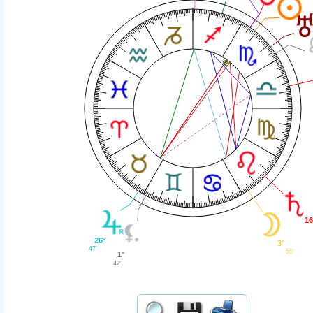
16
26°
3°
47'
55'
1°
42'