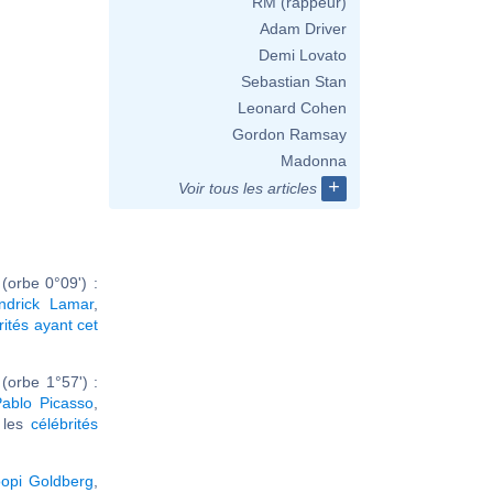
RM (rappeur)
Adam Driver
Demi Lovato
Sebastian Stan
Leonard Cohen
Gordon Ramsay
Madonna
+
Voir tous les articles
orbe 0°09') :
ndrick Lamar
,
rités ayant cet
(orbe 1°57') :
ablo Picasso
,
r les
célébrités
opi Goldberg
,