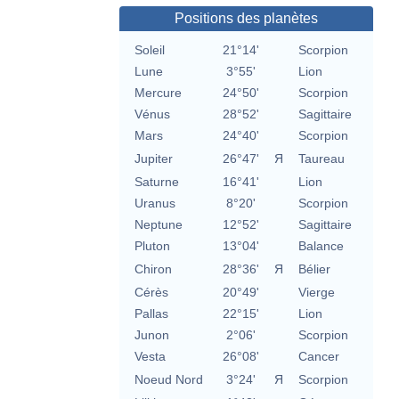
Positions des planètes
Soleil
21°14'
Scorpion
Lune
3°55'
Lion
Mercure
24°50'
Scorpion
Vénus
28°52'
Sagittaire
Mars
24°40'
Scorpion
Jupiter
26°47'
Я
Taureau
Saturne
16°41'
Lion
Uranus
8°20'
Scorpion
Neptune
12°52'
Sagittaire
Pluton
13°04'
Balance
Chiron
28°36'
Я
Bélier
Cérès
20°49'
Vierge
Pallas
22°15'
Lion
Junon
2°06'
Scorpion
Vesta
26°08'
Cancer
Noeud Nord
3°24'
Я
Scorpion