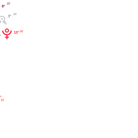
20'
8°
24'
3°
04'
13°
°
41'